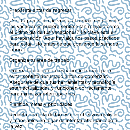
Prepárate antes de regresar
¿Y si tu primer día de vuelta al trabajo después de
las vacaciones pudiera sentirse tan relajado como
el último día de tus vacaciones? La clave está en
la preparación. Aquí hay algunos pasos prácticos
para estar listo antes de que comience la semana
laboral:
Organiza tu área de trabajo
Ordena tu escritorio o espacio de trabajo para
evitar sentirte abrumado antes de comenzar.
Asegúrate de que tus herramientas y tecnología
estén actualizadas y funcionen correctamente
para minimizar interrupciones.
Planifica metas y prioridades
Redacta una lista de tareas con objetivos realistas
y manejables en lugar de intentar abordar todo a
la vez.