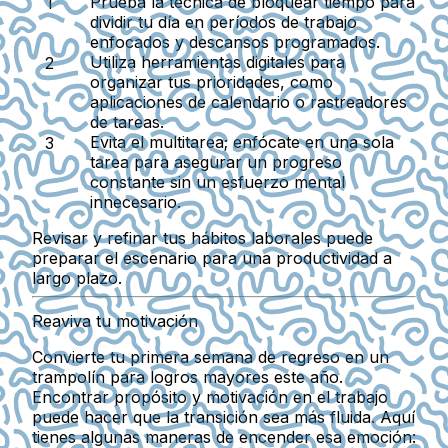
Prueba la técnica de bloquear tiempo para
dividir tu día en períodos de trabajo
enfocados y descansos programados.
Utiliza herramientas digitales para
organizar tus prioridades, como
aplicaciones de calendario o rastreadores
de tareas.
Evita el multitarea; enfócate en una sola
tarea para asegurar un progreso
constante sin un esfuerzo mental
innecesario.
Revisar y refinar tus hábitos laborales puede
preparar el escenario para una productividad a
largo plazo.
Reaviva tu motivación
Convierte tu primera semana de regreso en un
trampolín para logros mayores este año.
Encontrar propósito y motivación en el trabajo
puede hacer que la transición sea más fluida. Aquí
tienes algunas maneras de encender esa emoción: