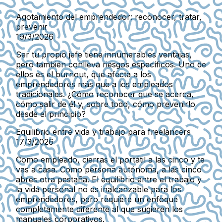
Agotamiento del emprendedor: reconocer, tratar,
prevenir
19/3/2026
Ser tu propio jefe tiene innumerables ventajas,
pero también conlleva riesgos específicos. Uno de
ellos es el burnout, que afecta a los
emprendedores más que a los empleados
tradicionales. ¿Cómo reconocer que se acerca,
cómo salir de él y, sobre todo, cómo prevenirlo
desde el principio?
Equilibrio entre vida y trabajo para freelancers
17/3/2026
Como empleado, cierras el portátil a las cinco y te
vas a casa. Como persona autónoma, a las cinco
abres otra pestaña. El equilibrio entre el trabajo y
la vida personal no es inalcanzable para los
emprendedores, pero requiere un enfoque
completamente diferente al que sugieren los
manuales corporativos.