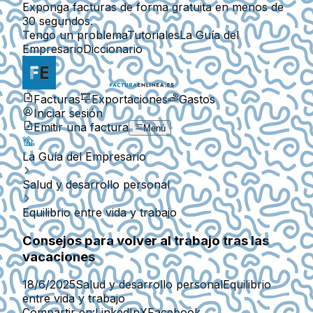
Exponga facturas de forma gratuita en menos de
30 segundos.
Tengo un problema
Tutoriales
La Guía del
Empresario
Diccionario
Facturas
Exportaciones
Gastos
Iniciar sesión
Emitir una factura
Menú
La Guía del Empresario
Salud y desarrollo personal
Equilibrio entre vida y trabajo
Consejos para volver al trabajo tras las
vacaciones
18/6/2025
Salud y desarrollo personal
Equilibrio
entre vida y trabajo
Compartir en:
LinkedIn
X
Facebook