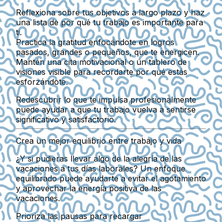
Reflexiona sobre tus objetivos a largo plazo y haz
una lista de por qué tu trabajo es importante para
ti.
Practica la gratitud enfocándote en logros
pasados, grandes o pequeños, que te energicen.
Mantén una cita motivacional o un tablero de
visiones visible para recordarte por qué estás
esforzándote.
Redescubrir lo que te impulsa profesionalmente
puede ayudar a que tu trabajo vuelva a sentirse
significativo y satisfactorio.
Crea un mejor equilibrio entre trabajo y vida
¿Y si pudieras llevar algo de la alegría de las
vacaciones a tus días laborales? Un enfoque
equilibrado puede ayudarte a evitar el agotamiento
y aprovechar la energía positiva de las
vacaciones.
Prioriza las pausas para recargar