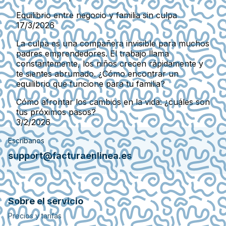
Equilibrio entre negocio y familia sin culpa
17/3/2026
La culpa es una compañera invisible para muchos
padres emprendedores. El trabajo llama
constantemente, los niños crecen rápidamente y
te sientes abrumado. ¿Cómo encontrar un
equilibrio que funcione para tu familia?
Cómo afrontar los cambios en la vida: ¿cuáles son
tus próximos pasos?
3/2/2026
Escríbanos
support@facturaenlinea.es
Sobre el servicio
Precios y tarifas