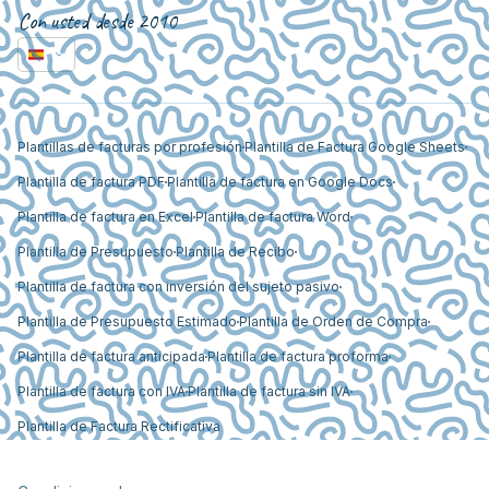
Con usted desde 2010
Plantillas de facturas por profesión
Plantilla de Factura Google Sheets
Plantilla de factura PDF
Plantilla de factura en Google Docs
Plantilla de factura en Excel
Plantilla de factura Word
Plantilla de Presupuesto
Plantilla de Recibo
Plantilla de factura con inversión del sujeto pasivo
Plantilla de Presupuesto Estimado
Plantilla de Orden de Compra
Plantilla de factura anticipada
Plantilla de factura proforma
Plantilla de factura con IVA
Plantilla de factura sin IVA
Plantilla de Factura Rectificativa