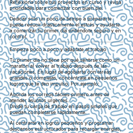
Reflexiona sobre tus proyectos en curso y revisa
prioridades para comenzar con buen pie.
Dedicar solo un poco de tiempo a prepararte
puede reducir drásticamente el estrés y ayudarte
a comenzar tu primer día sintiéndote seguro y en
control.
Empieza poco a poco y adáptate al trabajo
Tu primer día no tiene por qué sentirse como un
maratón al volver al trabajo después de las
vacaciones. En lugar de agobiarte con tareas
grandes o complejas, concéntrate en pequeños
logros que te den impulso. Por ejemplo:
Aborda los correos fáciles primero antes de
atender asuntos urgentes.
Divide tu carga de trabajo en pasos simples que
puedan completarse rápidamente.
Al centrarte en logros pequeños y programar
descansos estructurados para recargar energías,