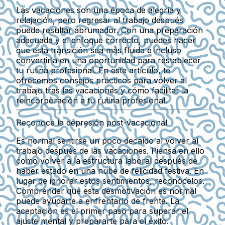
Las vacaciones son una época de alegría y
relajación, pero regresar al trabajo después
puede resultar abrumador. Con una preparación
adecuada y el enfoque correcto, puedes hacer
que esta transición sea más fluida e incluso
convertirla en una oportunidad para restablecer
tu rutina profesional. En este artículo, te
ofrecemos consejos prácticos para volver al
trabajo tras las vacaciones y cómo facilitar la
reincorporación a tu rutina profesional.
Reconoce la depresión post-vacacional
Es normal sentirse un poco decaído al volver al
trabajo después de las vacaciones. Piensa en ello
como volver a la estructura laboral después de
haber estado en una nube de felicidad festiva. En
lugar de ignorar estos sentimientos, reconócelos.
Comprender que esta desmotivación es normal
puede ayudarte a enfrentarlo de frente. La
aceptación es el primer paso para superar el
ajuste mental y prepararte para el éxito.