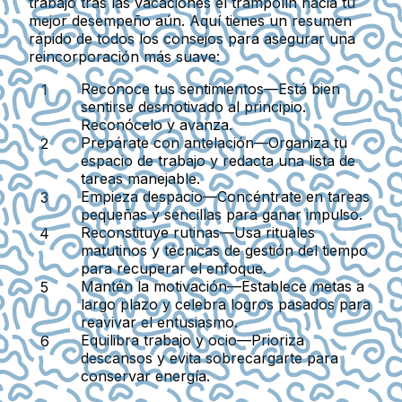
trabajo tras las vacaciones el trampolín hacia tu
mejor desempeño aún. Aquí tienes un resumen
rápido de todos los consejos para asegurar una
reincorporación más suave:
Reconoce tus sentimientos
—Está bien
sentirse desmotivado al principio.
Reconócelo y avanza.
Prepárate con antelación
—Organiza tu
espacio de trabajo y redacta una lista de
tareas manejable.
Empieza despacio
—Concéntrate en tareas
pequeñas y sencillas para ganar impulso.
Reconstituye rutinas
—Usa rituales
matutinos y técnicas de gestión del tiempo
para recuperar el enfoque.
Mantén la motivación
—Establece metas a
largo plazo y celebra logros pasados para
reavivar el entusiasmo.
Equilibra trabajo y ocio
—Prioriza
descansos y evita sobrecargarte para
conservar energía.