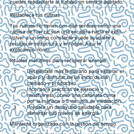
puedes readaptarte al trabajo sin sentirte agotado.
Restablece tus rutinas
Tus rutinas no tienen por qué sentirse como una
camisa de fuerza; son una escalera hacia el éxito.
Volver a un ritmo constante puede ayudarte a
recuperar estructura y enfoque. Aquí te
explicamos cómo:
Rituales matutinos para recuperar energía
Despiértate más temprano para eliminar el
apuro y disfrutar de un inicio de día
calmado y productivo.
Incorpora prácticas de ejercicio o
mindfulness, como una caminata corta
por la mañana o 5 minutos de meditación.
Prepara un desayuno saludable para
alimentar tus niveles de energía.
Mantente organizado con la gestión del tiempo