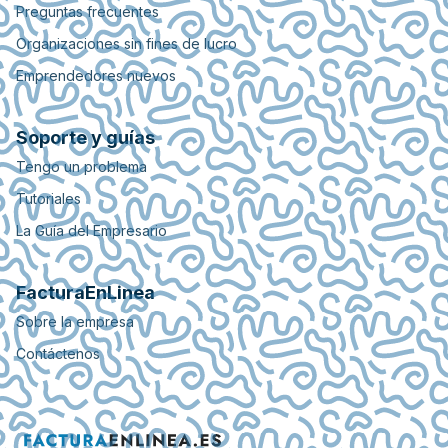
Preguntas frecuentes
Organizaciones sin fines de lucro
Emprendedores nuevos
Soporte y guías
Tengo un problema
Tutoriales
La Guía del Empresario
FacturaEnLinea
Sobre la empresa
Contáctenos