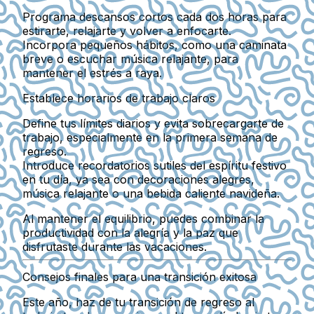
Programa descansos cortos cada dos horas para
estirarte, relajarte y volver a enfocarte.
Incorpora pequeños hábitos, como una caminata
breve o escuchar música relajante, para
mantener el estrés a raya.
Establece horarios de trabajo claros
Define tus límites diarios y evita sobrecargarte de
trabajo, especialmente en la primera semana de
regreso.
Introduce recordatorios sutiles del espíritu festivo
en tu día, ya sea con decoraciones alegres,
música relajante o una bebida caliente navideña.
Al mantener el equilibrio, puedes combinar la
productividad con la alegría y la paz que
disfrutaste durante las vacaciones.
Consejos finales para una transición exitosa
Este año, haz de tu transición de regreso al