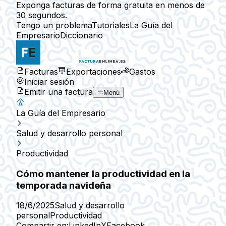
Exponga facturas de forma gratuita en menos de
30 segundos.
Tengo un problema
Tutoriales
La Guía del
Empresario
Diccionario
Facturas
Exportaciones
Gastos
Iniciar sesión
Emitir una factura
Menú
La Guía del Empresario
Salud y desarrollo personal
Productividad
Cómo mantener la productividad en la
temporada navideña
18/6/2025
Salud y desarrollo
personal
Productividad
Compartir en:
LinkedIn
X
Facebook