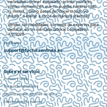
necesidad—primer empleado, primer conflicto,
primer momento en que no puedes hacerlo todo
tú mismo. ¿Cómo pasas de "hacerlo todo yo
mismo" a liderar a otros de manera efectiva?
Vender tus habilidades: consejos de expertos para
destacar en un mercado laboral competitivo
4/2/2026
Escríbanos
support@facturaenlinea.es
Sobre el servicio
Precios y tarifas
Preguntas frecuentes
Organizaciones sin fines de lucro
Emprendedores nuevos