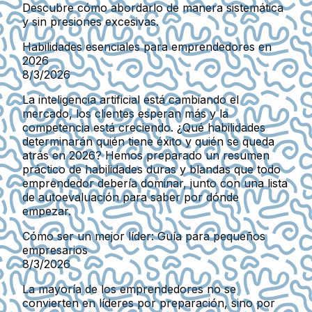
Descubre cómo abordarlo de manera sistemática
y sin presiones excesivas.
Habilidades esenciales para emprendedores en
2026
8/3/2026
La inteligencia artificial está cambiando el
mercado, los clientes esperan más y la
competencia está creciendo. ¿Qué habilidades
determinarán quién tiene éxito y quién se queda
atrás en 2026? Hemos preparado un resumen
práctico de habilidades duras y blandas que todo
emprendedor debería dominar, junto con una lista
de autoevaluación para saber por dónde
empezar.
Cómo ser un mejor líder: Guía para pequeños
empresarios
8/3/2026
La mayoría de los emprendedores no se
convierten en líderes por preparación, sino por