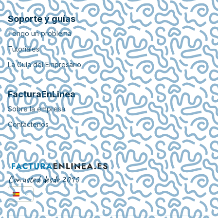
Soporte y guías
Tengo un problema
Tutoriales
La Guía del Empresario
FacturaEnLinea
Sobre la empresa
Contáctenos
Con usted desde 2010