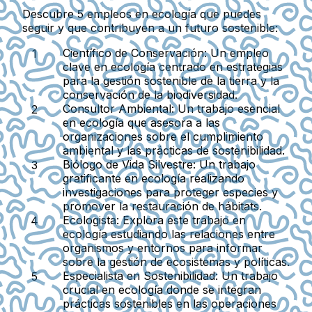
Descubre 5 empleos en ecología que puedes
seguir y que contribuyen a un futuro sostenible:
Científico de Conservación
: Un empleo
clave en ecología centrado en estrategias
para la gestión sostenible de la tierra y la
conservación de la biodiversidad.
Consultor Ambiental
: Un trabajo esencial
en ecología que asesora a las
organizaciones sobre el cumplimiento
ambiental y las prácticas de sostenibilidad.
Biólogo de Vida Silvestre
: Un trabajo
gratificante en ecología realizando
investigaciones para proteger especies y
promover la restauración de hábitats.
Ecologista
: Explora este trabajo en
ecología estudiando las relaciones entre
organismos y entornos para informar
sobre la gestión de ecosistemas y políticas.
Especialista en Sostenibilidad
: Un trabajo
crucial en ecología donde se integran
prácticas sostenibles en las operaciones