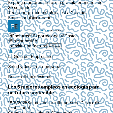
Exponga facturas de forma gratuita en menos de
30 segundos.
Tengo un problema
Tutoriales
La Guía del
Empresario
Diccionario
Facturas
Exportaciones
Gastos
Iniciar sesión
Emitir una factura
Menú
La Guía del Empresario
Salud y desarrollo personal
Desarrollo profesional
Los 5 mejores empleos en ecología para
un futuro sostenible
18/6/2025
Salud y desarrollo personal
Desarrollo
profesional
Compartir en:
LinkedIn
X
Facebook