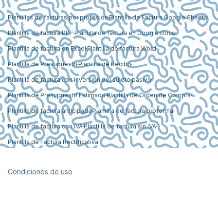
Plantillas de facturas por profesión
Plantilla de Factura Google Sheets
Plantilla de factura PDF
Plantilla de factura en Google Docs
Plantilla de factura en Excel
Plantilla de factura Word
Plantilla de Presupuesto
Plantilla de Recibo
Plantilla de factura con inversión del sujeto pasivo
Plantilla de Presupuesto Estimado
Plantilla de Orden de Compra
Plantilla de factura anticipada
Plantilla de factura proforma
Plantilla de factura con IVA
Plantilla de factura sin IVA
Plantilla de Factura Rectificativa
Condiciones de uso