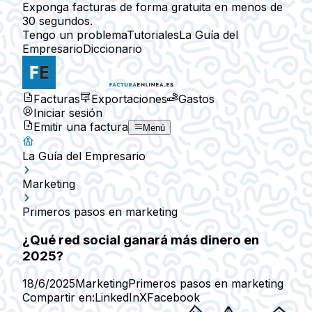
Exponga facturas de forma gratuita en menos de
30 segundos.
Tengo un problema
Tutoriales
La Guía del
Empresario
Diccionario
Facturas
Exportaciones
Gastos
Iniciar sesión
Emitir una factura
Menú
La Guía del Empresario
Marketing
Primeros pasos en marketing
¿Qué red social ganará más dinero en
2025?
18/6/2025
Marketing
Primeros pasos en marketing
Compartir en:
LinkedIn
X
Facebook