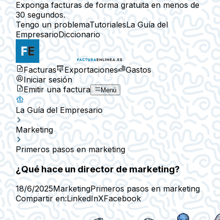
Exponga facturas de forma gratuita en menos de
30 segundos.
Tengo un problema
Tutoriales
La Guía del
Empresario
Diccionario
Facturas
Exportaciones
Gastos
Iniciar sesión
Emitir una factura
Menú
La Guía del Empresario
Marketing
Primeros pasos en marketing
¿Qué hace un director de marketing?
18/6/2025
Marketing
Primeros pasos en marketing
Compartir en:
LinkedIn
X
Facebook