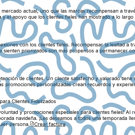
ivo mercado actual, uno que las marcas recompensan a travé
y el apoyo que los clientes fieles han mostrado a lo largo
iones con los clientes fieles. Recompensar la lealtad a tr
e se sienten priorizados son más propensos a permanecer 
ención de clientes. Un cliente satisfecho y valorado tien
as promociones personalizadas crean recuerdos y experien
para Clientes Fidelizados
luntad y promociones especiales para clientes fieles! Al 
orada navideña. ¡Les deseamos a todos una temporada llena
uier persona.
Crear factura