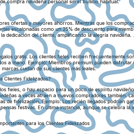
 de compra navideña personal sin el bullicio habitual.
jores ofertas y mayores ahorros. Mientras que los compra
 ofertas escalonadas como un 25% de descuento para miemb
la dedicación del cliente, amplificando la alegría navideña.
galos gratis. Los clientes fieles reciben frecuentemente so
ados a mano.
Ejemplo:
Miembros premium pueden disfrutar de
 marcas cuidan de sus clientes más leales.
 Clientes Fidelizados?
os fieles, o hay espacio para un poco de espíritu navide
 navideñas a veces atraen a nuevos compradores también. 
s de fidelización.
Ejemplo:
Los recién llegados podrían gan
sas festivas. En última instancia, aunque se celebra la incl
ortantes para los Clientes Fidelizados