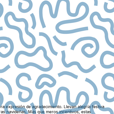
a expresión de agradecimiento. Llevan alegría festiva
ras navideñas. Más que meros incentivos, estas