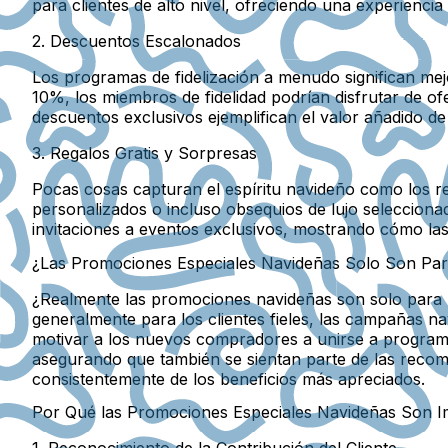
para clientes de alto nivel, ofreciendo una experiencia
2. Descuentos Escalonados
Los programas de fidelización a menudo significan me
10%, los miembros de fidelidad podrían disfrutar de
descuentos exclusivos ejemplifican el valor añadido de 
3. Regalos Gratis y Sorpresas
Pocas cosas capturan el espíritu navideño como los re
personalizados o incluso obsequios de lujo seleccion
invitaciones a eventos exclusivos, mostrando cómo las
¿Las Promociones Especiales Navideñas Solo Son Para
¿Realmente las promociones navideñas son solo para l
generalmente para los clientes fieles, las campañas
motivar a los nuevos compradores a unirse a programa
asegurando que también se sientan parte de las recompen
consistentemente de los beneficios más apreciados.
Por Qué las Promociones Especiales Navideñas Son Imp
1. Reconocimiento de la Contribución del Cliente