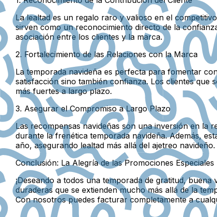
La lealtad es un regalo raro y valioso en el competit
sirven como un reconocimiento directo de la confianza 
asociación entre los clientes y la marca.
2. Fortalecimiento de las Relaciones con la Marca
La temporada navideña es perfecta para fomentar conex
satisfacción sino también confianza. Los clientes qu
más fuertes a largo plazo.
3. Asegurar el Compromiso a Largo Plazo
Las recompensas navideñas son una inversión en la ret
durante la frenética temporada navideña. Además, est
año, asegurando lealtad más allá del ajetreo navideño.
Conclusión: La Alegría de las Promociones Especiales 
¡Deseando a todos una temporada de gratitud, buena vo
duraderas que se extienden mucho más allá de la temp
Con nosotros puedes facturar completamente a cualq