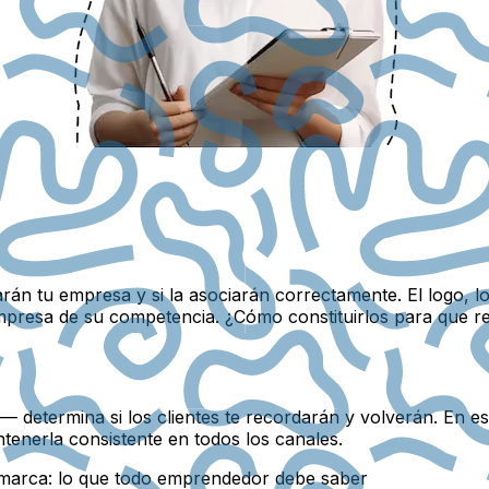
rán tu empresa y si la asociarán correctamente. El logo, lo
empresa de su competencia. ¿Cómo constituirlos para que 
 determina si los clientes te recordarán y volverán. En es
enerla consistente en todos los canales.
a marca: lo que todo emprendedor debe saber