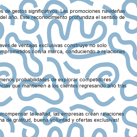
s de gestos significativos. Las promociones navideñas
 del año. Este reconocimiento profundiza el sentido de
avés de ventajas exclusivas construye no solo
comprometidos con la marca, conduciendo a relaciones
e menos probabilidades de explorar competidores
cias que mantienen a los clientes regresando año tras
recompensar la lealtad, las empresas crean relaciones
 de gratitud, buena voluntad y ofertas exclusivas!