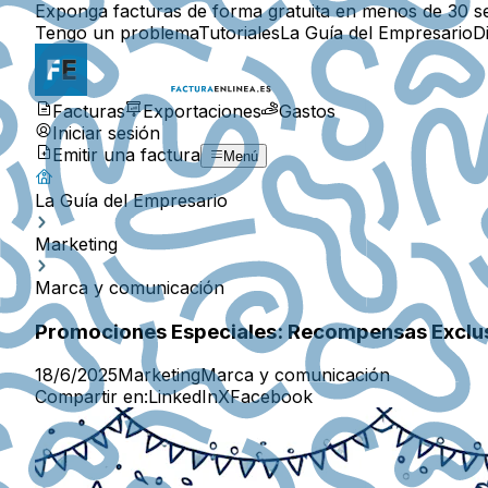
Exponga facturas de forma gratuita en menos de 30 s
Tengo un problema
Tutoriales
La Guía del Empresario
D
Facturas
Exportaciones
Gastos
Iniciar sesión
Emitir una factura
Menú
La Guía del Empresario
Marketing
Marca y comunicación
Promociones Especiales: Recompensas Exclusi
18/6/2025
Marketing
Marca y comunicación
Compartir en:
LinkedIn
X
Facebook