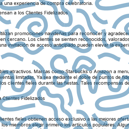
a una experiencia de compra celebratoria.
an a los Clientes Fidelizados
 utilizan promociones navideñas para reconocer y agradecer 
uien cercano. Los clientes se sienten reconocidos, valor
una invitación de acceso anticipado pueden elevar la exper
gibles atractivos. Marcas como Starbucks o Amazon a men
entas limitadas. Ya sea mediante el doble de puntos de fidel
s clientes fieles durante las fiestas. Tales recompensas d
Clientes Fidelizados
ientes fieles obtienen acceso exclusivo a las mejores oferta
los miembros elegir primero los artículos populares. Alg