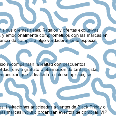
a sus clientes fieles. Regalos y ofertas exclusivas
ados y emocionalmente comprometidos con las marcas en
iencia de compra a algo verdaderamente especial,
udo recompensan la lealtad con descuentos
idad, envío gratuito o eliminación de tarifas, estas
emuestran que la lealtad no solo se aprecia, se
s. Invitaciones anticipadas a ventas de Black Friday o
unas marcas incluso organizan eventos de compras VIP