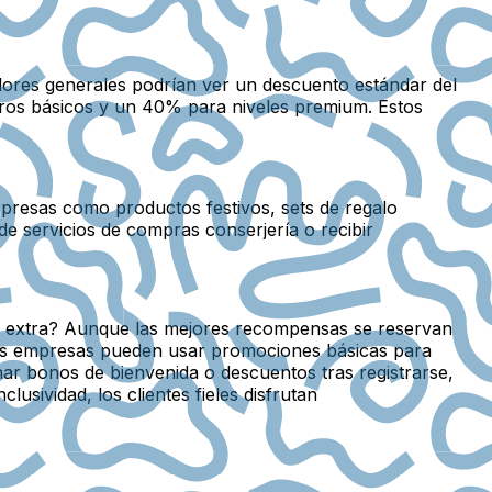
dores generales podrían ver un descuento estándar del
ros básicos y un 40% para niveles premium. Estos
rpresas como productos festivos, sets de regalo
 servicios de compras conserjería o recibir
ño extra? Aunque las mejores recompensas se reservan
Las empresas pueden usar promociones básicas para
ar bonos de bienvenida o descuentos tras registrarse,
usividad, los clientes fieles disfrutan