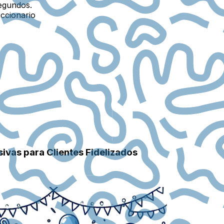
egundos.
iccionario
vas para Clientes Fidelizados