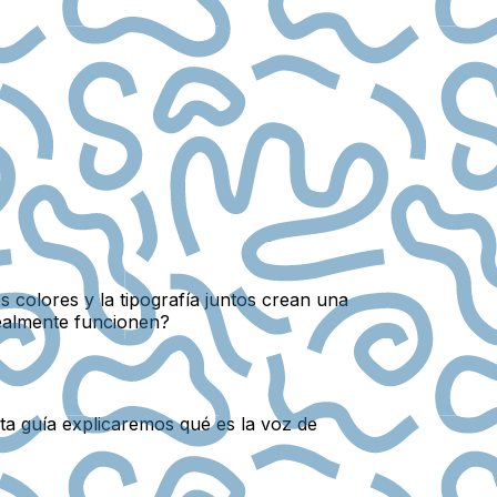
s colores y la tipografía juntos crean una
realmente funcionen?
ta guía explicaremos qué es la voz de