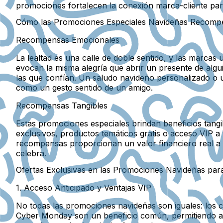
promociones fortalecen la conexión marca-cliente par
Cómo las Promociones Especiales Navideñas Recompens
Recompensas Emocionales
La lealtad es una calle de doble sentido, y las marcas
evocan la misma alegría que abrir un presente de alg
las que confían. Un saludo navideño personalizado o 
como un gesto sentido de un amigo.
Recompensas Tangibles
Estas promociones especiales brindan beneficios tan
exclusivos, productos temáticos gratis o acceso VIP a v
recompensas proporcionan un valor financiero real a lo
celebra.
Ofertas Exclusivas en las Promociones Navideñas para 
1. Acceso Anticipado y Ventajas VIP
No todas las promociones navideñas son iguales: los cl
Cyber Monday son un beneficio común, permitiendo a 