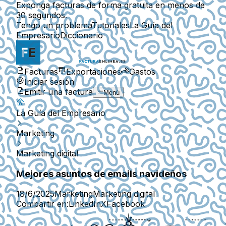
Exponga facturas de forma gratuita en menos de
30 segundos.
Tengo un problema
Tutoriales
La Guía del
Empresario
Diccionario
Facturas
Exportaciones
Gastos
Iniciar sesión
Emitir una factura
Menú
La Guía del Empresario
Marketing
Marketing digital
Mejores asuntos de emails navideños
18/6/2025
Marketing
Marketing digital
Compartir en:
LinkedIn
X
Facebook