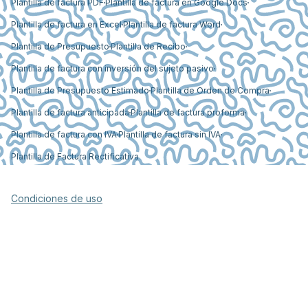
Plantilla de factura PDF
Plantilla de factura en Google Docs
Plantilla de factura en Excel
Plantilla de factura Word
Plantilla de Presupuesto
Plantilla de Recibo
Plantilla de factura con inversión del sujeto pasivo
Plantilla de Presupuesto Estimado
Plantilla de Orden de Compra
Plantilla de factura anticipada
Plantilla de factura proforma
Plantilla de factura con IVA
Plantilla de factura sin IVA
Plantilla de Factura Rectificativa
Condiciones de uso