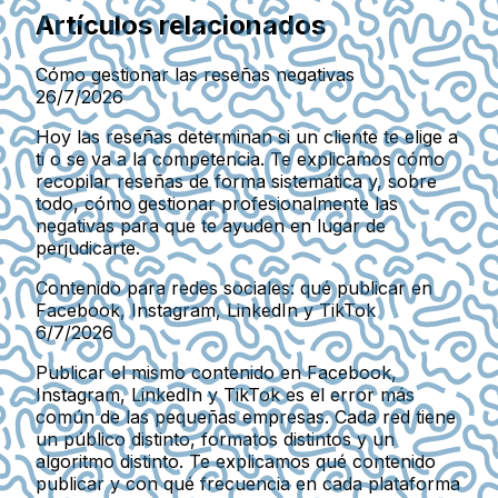
Artículos relacionados
Cómo gestionar las reseñas negativas
26/7/2026
Hoy las reseñas determinan si un cliente te elige a
ti o se va a la competencia. Te explicamos cómo
recopilar reseñas de forma sistemática y, sobre
todo, cómo gestionar profesionalmente las
negativas para que te ayuden en lugar de
perjudicarte.
Contenido para redes sociales: qué publicar en
Facebook, Instagram, LinkedIn y TikTok
6/7/2026
Publicar el mismo contenido en Facebook,
Instagram, LinkedIn y TikTok es el error más
común de las pequeñas empresas. Cada red tiene
un público distinto, formatos distintos y un
algoritmo distinto. Te explicamos qué contenido
publicar y con qué frecuencia en cada plataforma