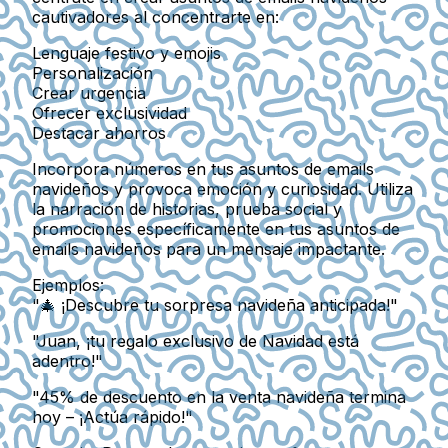
cautivadores al concentrarte en:
Lenguaje festivo y emojis
Personalización
Crear urgencia
Ofrecer exclusividad
Destacar ahorros
Incorpora números en tus asuntos de emails
navideños y provoca emoción y curiosidad. Utiliza
la narración de historias, prueba social y
promociones específicamente en tus asuntos de
emails navideños para un mensaje impactante.
Ejemplos:
"🎄 ¡Descubre tu sorpresa navideña anticipada!"
"Juan, ¡tu regalo exclusivo de Navidad está
adentro!"
"45% de descuento en la venta navideña termina
hoy – ¡Actúa rápido!"