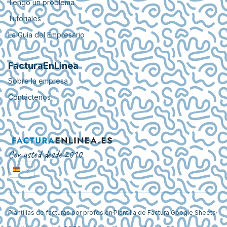
Tengo un problema
Tutoriales
La Guía del Empresario
FacturaEnLinea
Sobre la empresa
Contáctenos
Con usted desde 2010
Plantillas de facturas por profesión
Plantilla de Factura Google Sheets