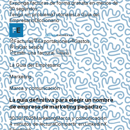
Exponga facturas de forma gratuita en menos de
30 segundos.
Tengo un problema
Tutoriales
La Guía del
Empresario
Diccionario
Facturas
Exportaciones
Gastos
Iniciar sesión
Emitir una factura
Menú
La Guía del Empresario
Marketing
Marca y comunicación
La guía definitiva para elegir un nombre
de empresa de marketing pegadizo
30/10/2025
Marketing
Marca y comunicación
4 minutos de lectura
Compartir en:
LinkedIn
X
Facebook