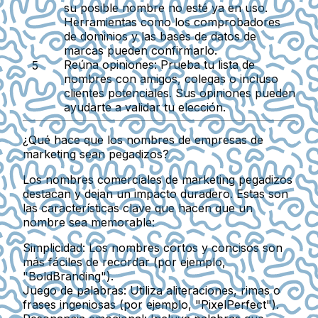
su posible nombre no esté ya en uso.
Herramientas como los comprobadores
de dominios y las bases de datos de
marcas pueden confirmarlo.
Reúna opiniones:
Prueba tu lista de
nombres con amigos, colegas o incluso
clientes potenciales. Sus opiniones pueden
ayudarte a validar tu elección.
¿Qué hace que los nombres de empresas de
marketing sean pegadizos?
Los nombres comerciales de marketing pegadizos
destacan y dejan un impacto duradero. Estas son
las características clave que hacen que un
nombre sea memorable:
Simplicidad:
Los nombres cortos y concisos son
más fáciles de recordar (por ejemplo,
"BoldBranding").
Juego de palabras:
Utiliza aliteraciones, rimas o
frases ingeniosas (por ejemplo, "PixelPerfect").