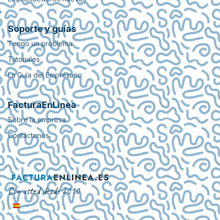
Soporte y guías
Tengo un problema
Tutoriales
La Guía del Empresario
FacturaEnLinea
Sobre la empresa
Contáctenos
Con usted desde 2010