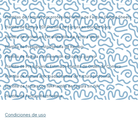
Plantillas de facturas por profesión
Plantilla de Factura Google Sheets
Plantilla de factura PDF
Plantilla de factura en Google Docs
Plantilla de factura en Excel
Plantilla de factura Word
Plantilla de Presupuesto
Plantilla de Recibo
Plantilla de factura con inversión del sujeto pasivo
Plantilla de Presupuesto Estimado
Plantilla de Orden de Compra
Plantilla de factura anticipada
Plantilla de factura proforma
Plantilla de factura con IVA
Plantilla de factura sin IVA
Plantilla de Factura Rectificativa
Condiciones de uso