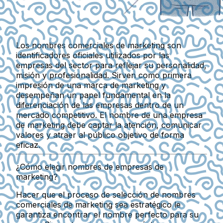
Los nombres comerciales de marketing son
identificadores oficiales
utilizados por las
empresas del sector para reflejar su personalidad,
misión y profesionalidad. Sirven como
primera
impresión
de una marca de marketing y
desempeñan un papel fundamental en la
diferenciación de las empresas dentro de un
mercado competitivo. El nombre de una empresa
de marketing debe captar la atención, comunicar
valores y atraer al público objetivo de forma
eficaz.
¿Cómo elegir nombres de empresas de
marketing?
Hacer que el proceso de selección de nombres
comerciales de marketing sea estratégico le
garantiza encontrar el nombre perfecto para su