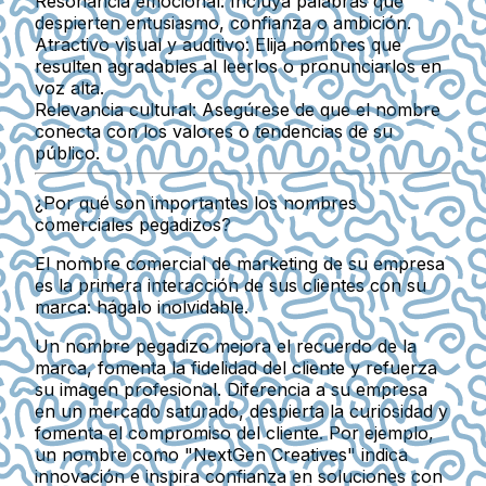
Resonancia emocional:
Incluya palabras que
despierten entusiasmo, confianza o ambición.
Atractivo visual y auditivo:
Elija nombres que
resulten agradables al leerlos o pronunciarlos en
voz alta.
Relevancia cultural:
Asegúrese de que el nombre
conecta con los valores o tendencias de su
público.
¿Por qué son importantes los nombres
comerciales pegadizos?
El nombre comercial de marketing de su empresa
es la
primera interacción
de sus clientes con su
marca: hágalo inolvidable.
Un nombre pegadizo mejora el recuerdo de la
marca, fomenta la fidelidad del cliente y refuerza
su imagen profesional. Diferencia a su empresa
en un mercado saturado, despierta la curiosidad y
fomenta el compromiso del cliente. Por ejemplo,
un nombre como "NextGen Creatives" indica
innovación e inspira confianza en soluciones con