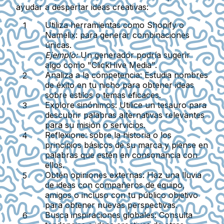
ayudar a despertar ideas creativas:
Utiliza herramientas como Shopify o
Namelix:
para generar combinaciones
únicas.
Ejemplo:
Un generador podría sugerir
algo como "ClickHive Media".
Analiza a la competencia:
Estudia nombres
de éxito en tu nicho para obtener ideas
sobre estilos o temas eficaces.
Explore sinónimos:
Utilice un tesauro para
descubrir palabras alternativas relevantes
para su misión o servicios.
Reflexione:
sobre la historia o los
principios básicos de su marca y piense en
palabras que estén en consonancia con
ellos.
Obtén opiniones externas:
Haz una lluvia
de ideas con compañeros de equipo,
amigos o incluso con tu público objetivo
para obtener nuevas perspectivas.
Busca inspiraciones globales:
Consulta