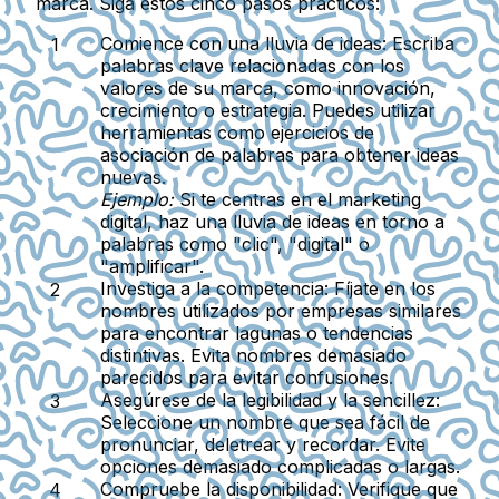
marca. Siga estos cinco pasos prácticos:
Comience con una lluvia de ideas:
Escriba
palabras clave relacionadas con los
valores de su marca, como innovación,
crecimiento o estrategia. Puedes utilizar
herramientas como ejercicios de
asociación de palabras para obtener ideas
nuevas.
Ejemplo:
Si te centras en el marketing
digital, haz una lluvia de ideas en torno a
palabras como "clic", "digital" o
"amplificar".
Investiga a la competencia:
Fíjate en los
nombres utilizados por empresas similares
para encontrar lagunas o tendencias
distintivas. Evita nombres demasiado
parecidos para evitar confusiones.
Asegúrese de la legibilidad y la sencillez:
Seleccione un nombre que sea fácil de
pronunciar, deletrear y recordar. Evite
opciones demasiado complicadas o largas.
Compruebe la disponibilidad:
Verifique que