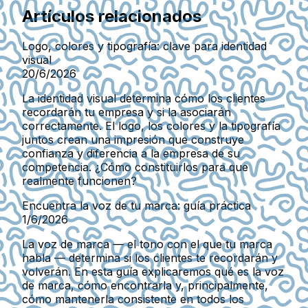
Artículos relacionados
Logo, colores y tipografía: clave para identidad
visual
20/6/2026
La identidad visual determina cómo los clientes
recordarán tu empresa y si la asociarán
correctamente. El logo, los colores y la tipografía
juntos crean una impresión que construye
confianza y diferencia a la empresa de su
competencia. ¿Cómo constituirlos para que
realmente funcionen?
Encuentra la voz de tu marca: guía práctica
1/6/2026
La voz de marca — el tono con el que tu marca
habla — determina si los clientes te recordarán y
volverán. En esta guía explicaremos qué es la voz
de marca, cómo encontrarla y, principalmente,
cómo mantenerla consistente en todos los