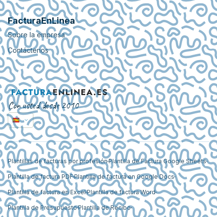
FacturaEnLinea
Sobre la empresa
Contáctenos
Con usted desde 2010
Plantillas de facturas por profesión
Plantilla de Factura Google Sheets
Plantilla de factura PDF
Plantilla de factura en Google Docs
Plantilla de factura en Excel
Plantilla de factura Word
Plantilla de Presupuesto
Plantilla de Recibo