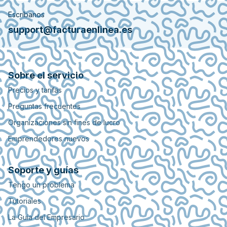
Escríbanos
support@facturaenlinea.es
Sobre el servicio
Precios y tarifas
Preguntas frecuentes
Organizaciones sin fines de lucro
Emprendedores nuevos
Soporte y guías
Tengo un problema
Tutoriales
La Guía del Empresario