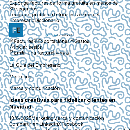
Exponga facturas de forma gratuita en menos de
30 segundos.
Tengo un problema
Tutoriales
La Guía del
Empresario
Diccionario
Facturas
Exportaciones
Gastos
Iniciar sesión
Emitir una factura
Menú
La Guía del Empresario
Marketing
Marca y comunicación
Ideas creativas para fidelizar clientes en
Navidad
18/6/2025
Marketing
Marca y comunicación
Compartir en:
LinkedIn
X
Facebook