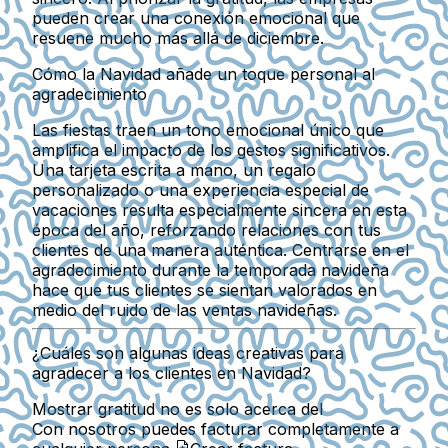
pueden crear una conexión emocional que
resuene mucho más allá de diciembre.
Cómo la Navidad añade un toque personal al
agradecimiento
Las fiestas traen un tono emocional único que
amplifica el impacto de los gestos significativos.
Una tarjeta escrita a mano, un regalo
personalizado o una experiencia especial de
vacaciones resulta especialmente sincera en esta
época del año, reforzando relaciones con tus
clientes de una manera auténtica. Centrarse en el
agradecimiento durante la temporada navideña
hace que tus clientes se sientan valorados en
medio del ruido de las ventas navideñas.
¿Cuáles son algunas ideas creativas para
agradecer a los clientes en Navidad?
Mostrar gratitud no es solo acerca del
Con nosotros puedes facturar completamente a