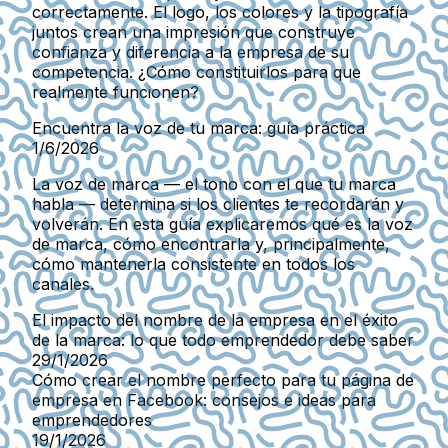
correctamente. El logo, los colores y la tipografía
juntos crean una impresión que construye
confianza y diferencia a la empresa de su
competencia. ¿Cómo constituirlos para que
realmente funcionen?
Encuentra la voz de tu marca: guía práctica
1/6/2026
La voz de marca — el tono con el que tu marca
habla — determina si los clientes te recordarán y
volverán. En esta guía explicaremos qué es la voz
de marca, cómo encontrarla y, principalmente,
cómo mantenerla consistente en todos los
canales.
El impacto del nombre de la empresa en el éxito
de la marca: lo que todo emprendedor debe saber
29/1/2026
Cómo crear el nombre perfecto para tu página de
empresa en Facebook: consejos e ideas para
emprendedores
19/1/2026