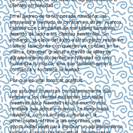
clientes en Navidad
En el ajetreo de la temporada navideña, las
empresas a menudo se centran en atraer nuevos
clientes con campañas de marketing llamativas,
dejando de lado a los clientes existentes. Sin
embargo, la clave del éxito a largo plazo reside en
cultivar relaciones con quienes ya confían en tu
marca. Expresar gratitud a través de ideas de
agradecimiento a clientes en Navidad no solo
humaniza tu marca, sino que también genera
confianza y fortalece la lealtad.
Por qué es vital mostrar gratitud
Los estudios muestran consistentemente que
retener a los clientes existentes con ideas
creativas para Navidad resulta mucho más
rentable que adquirir nuevos. La temporada
navideña, con su énfasis cultural en la
generosidad, ofrece a las empresas una
oportunidad ideal para mostrar un agradecimiento
sincero. Al priorizar la gratitud, las empresas