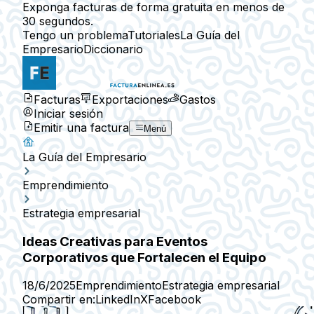
Exponga facturas de forma gratuita en menos de
30 segundos.
Tengo un problema
Tutoriales
La Guía del
Empresario
Diccionario
Facturas
Exportaciones
Gastos
Iniciar sesión
Emitir una factura
Menú
La Guía del Empresario
Emprendimiento
Estrategia empresarial
Ideas Creativas para Eventos
Corporativos que Fortalecen el Equipo
18/6/2025
Emprendimiento
Estrategia empresarial
Compartir en:
LinkedIn
X
Facebook