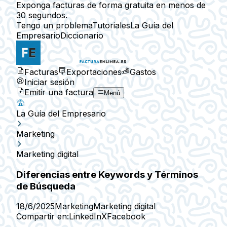
Exponga facturas de forma gratuita en menos de
30 segundos.
Tengo un problema
Tutoriales
La Guía del
Empresario
Diccionario
Facturas
Exportaciones
Gastos
Iniciar sesión
Emitir una factura
Menú
La Guía del Empresario
Marketing
Marketing digital
Diferencias entre Keywords y Términos
de Búsqueda
18/6/2025
Marketing
Marketing digital
Compartir en:
LinkedIn
X
Facebook