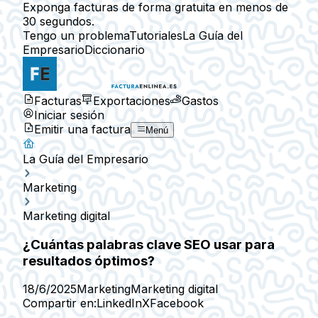
Exponga facturas de forma gratuita en menos de
30 segundos.
Tengo un problema
Tutoriales
La Guía del
Empresario
Diccionario
Facturas
Exportaciones
Gastos
Iniciar sesión
Emitir una factura
Menú
La Guía del Empresario
Marketing
Marketing digital
¿Cuántas palabras clave SEO usar para
resultados óptimos?
18/6/2025
Marketing
Marketing digital
Compartir en:
LinkedIn
X
Facebook