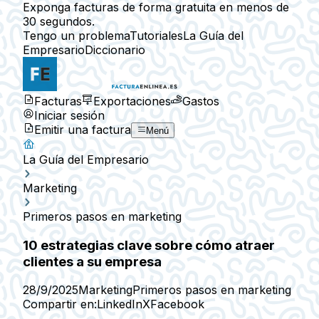
Exponga facturas de forma gratuita en menos de
30 segundos.
Tengo un problema
Tutoriales
La Guía del
Empresario
Diccionario
Facturas
Exportaciones
Gastos
Iniciar sesión
Emitir una factura
Menú
La Guía del Empresario
Marketing
Primeros pasos en marketing
10 estrategias clave sobre cómo atraer
clientes a su empresa
28/9/2025
Marketing
Primeros pasos en marketing
Compartir en:
LinkedIn
X
Facebook