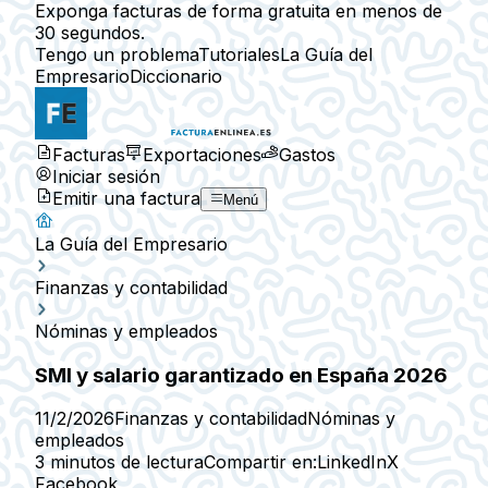
Exponga facturas de forma gratuita en menos de
30 segundos.
Tengo un problema
Tutoriales
La Guía del
Empresario
Diccionario
Facturas
Exportaciones
Gastos
Iniciar sesión
Emitir una factura
Menú
La Guía del Empresario
Finanzas y contabilidad
Nóminas y empleados
SMI y salario garantizado en España 2026
11/2/2026
Finanzas y contabilidad
Nóminas y
empleados
3 minutos de lectura
Compartir en:
LinkedIn
X
Facebook