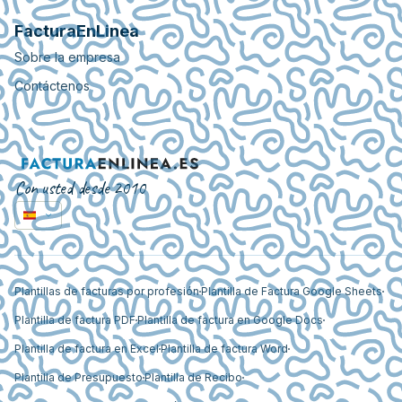
FacturaEnLinea
Sobre la empresa
Contáctenos
Con usted desde 2010
Plantillas de facturas por profesión
Plantilla de Factura Google Sheets
Plantilla de factura PDF
Plantilla de factura en Google Docs
Plantilla de factura en Excel
Plantilla de factura Word
Plantilla de Presupuesto
Plantilla de Recibo