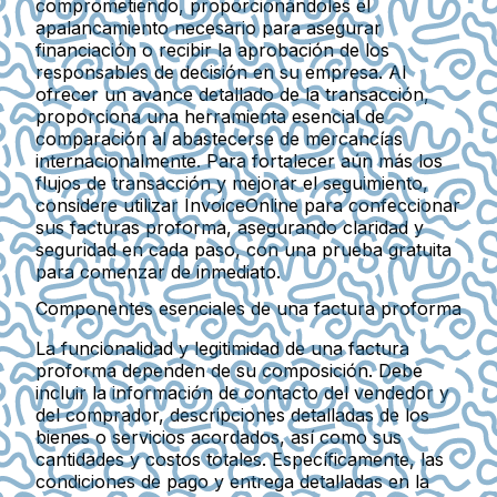
comprometiendo, proporcionándoles el
apalancamiento necesario para asegurar
financiación o recibir la aprobación de los
responsables de decisión en su empresa. Al
ofrecer un avance detallado de la transacción,
proporciona una herramienta esencial de
comparación al abastecerse de mercancías
internacionalmente. Para fortalecer aún más los
flujos de transacción y mejorar el seguimiento,
considere utilizar InvoiceOnline para confeccionar
sus facturas proforma, asegurando claridad y
seguridad en cada paso, con una prueba gratuita
para comenzar de inmediato.
Componentes esenciales de una factura proforma
La funcionalidad y legitimidad de una factura
proforma dependen de su composición. Debe
incluir la información de contacto del vendedor y
del comprador, descripciones detalladas de los
bienes o servicios acordados, así como sus
cantidades y costos totales. Específicamente, las
condiciones de pago y entrega detalladas en la