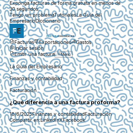
Exponga facturas de forma gratuita en menos de
30 segundos.
Tengo un problema
Tutoriales
La Guía del
Empresario
Diccionario
Facturas
Exportaciones
Gastos
Iniciar sesión
Emitir una factura
Menú
La Guía del Empresario
Finanzas y contabilidad
Facturación
¿Qué diferencia a una factura proforma?
18/6/2025
Finanzas y contabilidad
Facturación
Compartir en:
LinkedIn
X
Facebook