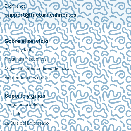
Escríbanos
support@facturaenlinea.es
Sobre el servicio
Precios y tarifas
Preguntas frecuentes
Organizaciones sin fines de lucro
Emprendedores nuevos
Soporte y guías
Tengo un problema
Tutoriales
La Guía del Empresario