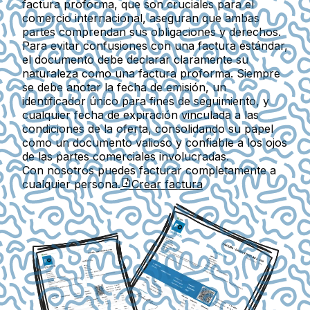
factura proforma, que son cruciales para el
comercio internacional, aseguran que ambas
partes comprendan sus obligaciones y derechos.
Para evitar confusiones con una factura estándar,
el documento debe declarar claramente su
naturaleza como una factura proforma. Siempre
se debe anotar la fecha de emisión, un
identificador único para fines de seguimiento, y
cualquier fecha de expiración vinculada a las
condiciones de la oferta, consolidando su papel
como un documento valioso y confiable a los ojos
de las partes comerciales involucradas.
Con nosotros puedes facturar completamente a
cualquier persona.
Crear factura