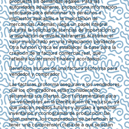
propuesta sin demandas legales. Para las
autoridades aduaneras, proporciona información
anticipada para determinar los derechos e
impuestos aplicables a la importación de
mercancías. Además, juega un papel integral
durante la solicitud de licencias de importación o
la asignación de divisas extranjeras al estimar el
valor involucrado en una negociación pendiente.
Otra función crítica es establecer la base para la
creación de la factura comercial real, que
reflejará los términos finales y acordados.
Beneficios mutuos de una factura proforma para
vendedor y comprador
Las facturas proforma aseguran a los vendedores
que los compradores están considerando
seriamente sus ofertas. Son fundamentales para
los vendedores en la planificación de recursos, ya
que indican pedidos futuros y ayudan a gestionar
inventarios y cronogramas de producción. De
igual manera, los compradores se benefician al
tener una comprensión clara de a qué se están