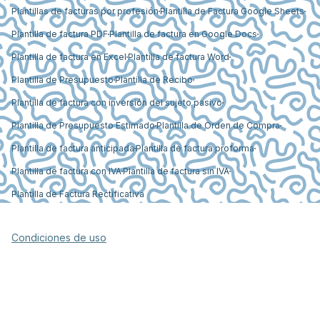
Plantillas de facturas por profesión
Plantilla de Factura Google Sheets
Plantilla de factura PDF
Plantilla de factura en Google Docs
Plantilla de factura en Excel
Plantilla de factura Word
Plantilla de Presupuesto
Plantilla de Recibo
Plantilla de factura con inversión del sujeto pasivo
Plantilla de Presupuesto Estimado
Plantilla de Orden de Compra
Plantilla de factura anticipada
Plantilla de factura proforma
Plantilla de factura con IVA
Plantilla de factura sin IVA
Plantilla de Factura Rectificativa
Condiciones de uso