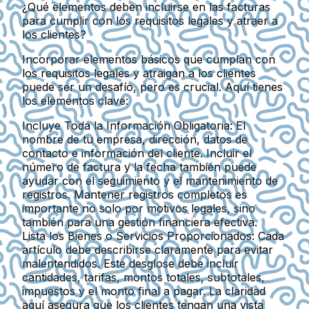
¿Qué elementos deben incluirse en las facturas
para cumplir con los requisitos legales y atraer a
los clientes?
Incorporar elementos básicos que cumplan con
los requisitos legales y atraigan a los clientes
puede ser un desafío, pero es crucial. Aquí tienes
los elementos clave:
Incluye Toda la Información Obligatoria
: El
nombre de tu empresa, dirección, datos de
contacto e información del cliente. Incluir el
número de factura y la fecha también puede
ayudar con el seguimiento y el mantenimiento de
registros. Mantener registros completos es
importante no solo por motivos legales, sino
también para una gestión financiera efectiva.
Lista los Bienes o Servicios Proporcionados
: Cada
artículo debe describirse claramente para evitar
malentendidos. Este desglose debe incluir
cantidades, tarifas, montos totales, subtotales,
impuestos y el monto final a pagar. La claridad
aquí asegura que los clientes tengan una vista