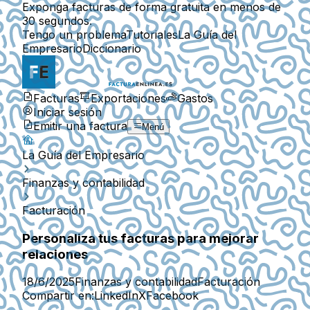
Exponga facturas de forma gratuita en menos de
30 segundos.
Tengo un problema
Tutoriales
La Guía del
Empresario
Diccionario
Facturas
Exportaciones
Gastos
Iniciar sesión
Emitir una factura
Menú
La Guía del Empresario
Finanzas y contabilidad
Facturación
Personaliza tus facturas para mejorar
relaciones
18/6/2025
Finanzas y contabilidad
Facturación
Compartir en:
LinkedIn
X
Facebook