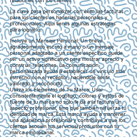
relaciones con los clientes
La clave para personalizar con éxito las facturas
para los clientes es hacerlas personales y
profesionales. Aquí tienes algunas estrategias
para lograrlo:
Incluye un Mensaje Personal
: Un breve
agradecimiento escrito a mano o un mensaje
personal adaptado a un cliente específico puede
ser un activo significativo para mostrar aprecio y
construir relaciones. La comunicación
personalizada ayuda a establecer un vínculo más
estrecho con el receptor, haciéndole sentir
valorado y reconocido.
Utiliza los Elementos de Tu Marca
: Usar
consistentemente el logotipo, colores y estilos de
fuente de tu marca no solo le da a la factura un
aspecto profesional, sino que también refuerza tu
identidad de marca. Esta marca ayuda a mantener
una apariencia profesional y contribuye a que los
clientes asocien tus servicios/productos con tu
marca empresarial.