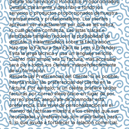
Detalle los Servicios o Productos Proporcionados
:
Detallar claramente y describir a fondo los
servicios o productos proporcionados demuestra
transparencia y profesionalismo. Los clientes
aprecian ver exactamente por qué se les cobra,
lo cual genera confianza. Las listas claras e
itemizadas también reducen la probabilidad de
disputas o malentendidos sobre la facturación.
Haz que la Factura Sea Fácil de Leer y Entender
:
Evita la jerga técnica y usa un lenguaje sencillo.
Cuanto más simple sea tu factura, más accesible
será para todos los clientes, independientemente
de su formación.
Respeta las Preferencias del Cliente
: Si es posible,
intenta incluir las preferencias del cliente en la
factura. Por ejemplo, si un cliente prefiere recibir
facturas por correo electrónico en lugar de por
correo postal, asegúrate de acomodar esta
preferencia. Este nivel de personalización en el
manejo de facturas muestra a los clientes que sus
necesidades y preferencias son importantes para
ti, lo que ayuda a fortalecer la relación comercial.