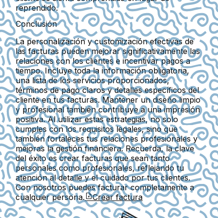
reprendido.
Conclusión
La personalización y customización efectivas de
las facturas pueden mejorar significativamente las
relaciones con los clientes e incentivar pagos a
tiempo. Incluye toda la información obligatoria,
una lista de los servicios proporcionados,
términos de pago claros y detalles específicos del
cliente en tus facturas. Mantener un diseño limpio
y profesional también contribuye a una impresión
positiva. Al utilizar estas estrategias, no solo
cumples con los requisitos legales, sino que
también fortaleces tus relaciones profesionales y
mejoras la gestión financiera. Recuerda, la clave
del éxito es crear facturas que sean tanto
personales como profesionales, reflejando tu
atención al detalle y el cuidado por tus clientes.
Con nosotros puedes facturar completamente a
cualquier persona.
Crear factura