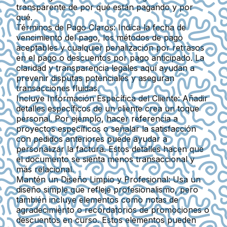
transparente de por qué están pagando y por
qué.
Términos de Pago Claros
: Indica la fecha de
vencimiento del pago, los métodos de pago
aceptables y cualquier penalización por retrasos
en el pago o descuentos por pago anticipado. La
claridad y transparencia legales aquí ayudan a
prevenir disputas potenciales y aseguran
transacciones fluidas.
Incluye Información Específica del Cliente
: Añadir
detalles específicos de un cliente crea un toque
personal. Por ejemplo, hacer referencia a
proyectos específicos o señalar la satisfacción
con pedidos anteriores puede ayudar a
personalizar la factura. Estos detalles hacen que
el documento se sienta menos transaccional y
más relacional.
Mantén un Diseño Limpio y Profesional
: Usa un
diseño simple que refleje profesionalismo, pero
también incluye elementos como notas de
agradecimiento o recordatorios de promociones o
descuentos en curso. Estos elementos pueden