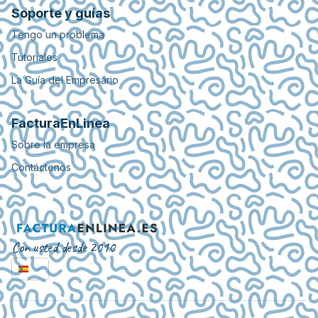
Soporte y guías
Tengo un problema
Tutoriales
La Guía del Empresario
FacturaEnLinea
Sobre la empresa
Contáctenos
Con usted desde 2010