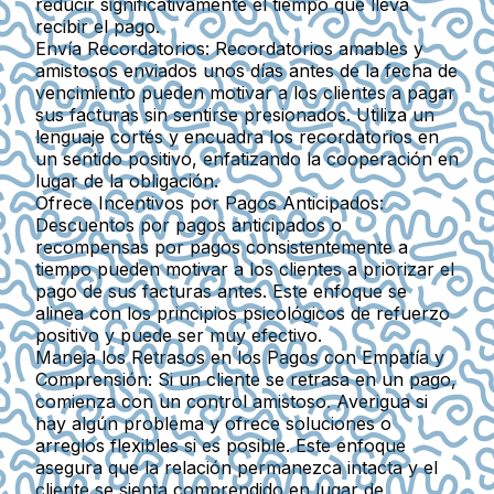
reducir significativamente el tiempo que lleva
recibir el pago.
Envía Recordatorios
: Recordatorios amables y
amistosos enviados unos días antes de la fecha de
vencimiento pueden motivar a los clientes a pagar
sus facturas sin sentirse presionados. Utiliza un
lenguaje cortés y encuadra los recordatorios en
un sentido positivo, enfatizando la cooperación en
lugar de la obligación.
Ofrece Incentivos por Pagos Anticipados
:
Descuentos por pagos anticipados o
recompensas por pagos consistentemente a
tiempo pueden motivar a los clientes a priorizar el
pago de sus facturas antes. Este enfoque se
alinea con los principios psicológicos de refuerzo
positivo y puede ser muy efectivo.
Maneja los Retrasos en los Pagos con Empatía y
Comprensión
: Si un cliente se retrasa en un pago,
comienza con un control amistoso. Averigua si
hay algún problema y ofrece soluciones o
arreglos flexibles si es posible. Este enfoque
asegura que la relación permanezca intacta y el
cliente se sienta comprendido en lugar de