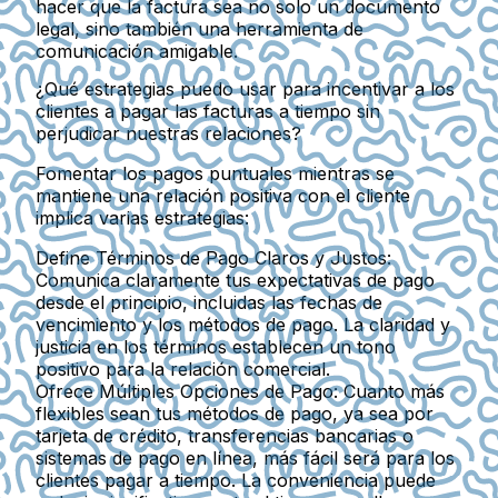
hacer que la factura sea no solo un documento
legal, sino también una herramienta de
comunicación amigable.
¿Qué estrategias puedo usar para incentivar a los
clientes a pagar las facturas a tiempo sin
perjudicar nuestras relaciones?
Fomentar los pagos puntuales mientras se
mantiene una relación positiva con el cliente
implica varias estrategias:
Define Términos de Pago Claros y Justos
:
Comunica claramente tus expectativas de pago
desde el principio, incluidas las fechas de
vencimiento y los métodos de pago. La claridad y
justicia en los términos establecen un tono
positivo para la relación comercial.
Ofrece Múltiples Opciones de Pago
: Cuanto más
flexibles sean tus métodos de pago, ya sea por
tarjeta de crédito, transferencias bancarias o
sistemas de pago en línea, más fácil será para los
clientes pagar a tiempo. La conveniencia puede