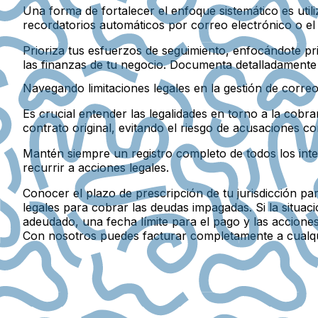
Una forma de fortalecer el enfoque sistemático es uti
recordatorios automáticos por correo electrónico o el 
Prioriza tus esfuerzos de seguimiento, enfocándote pri
las finanzas de tu negocio. Documenta detalladamente 
Navegando limitaciones legales en la gestión de corre
Es crucial entender las legalidades en torno a la cobr
contrato original, evitando el riesgo de acusaciones c
Mantén siempre un registro completo de todos los inte
recurrir a acciones legales.
Conocer el plazo de prescripción de tu jurisdicción p
legales para cobrar las deudas impagadas. Si la situac
adeudado, una fecha límite para el pago y las acciones
Con nosotros puedes facturar completamente a cualq