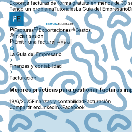
Exponga facturas de forma gratuita en menos de 30 s
Tengo un problema
Tutoriales
La Guía del Empresario
D
Facturas
Exportaciones
Gastos
Iniciar sesión
Emitir una factura
Menú
La Guía del Empresario
Finanzas y contabilidad
Facturación
Mejores prácticas para gestionar facturas i
18/6/2025
Finanzas y contabilidad
Facturación
Compartir en:
LinkedIn
X
Facebook