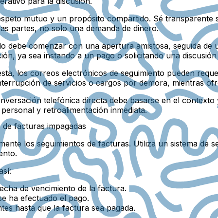
rativo para la discusión.
r respeto mutuo y un propósito compartido. Sé transparente
as partes, no solo una demanda de dinero.
o debe comenzar con una apertura amistosa, seguida de un 
cción, ya sea instando a un pago o solicitando una discusió
esta, los correos electrónicos de seguimiento pueden requer
terrupción de servicios o cargos por demora, mientras of
nversación telefónica directa debe basarse en el contexto y
ersonal y retroalimentación inmediata.
s de facturas impagadas
nte los seguimientos de facturas. Utiliza un sistema de seg
ento.
así:
echa de vencimiento de la factura.
 se ha efectuado el pago.
ntes hasta que la factura sea pagada.