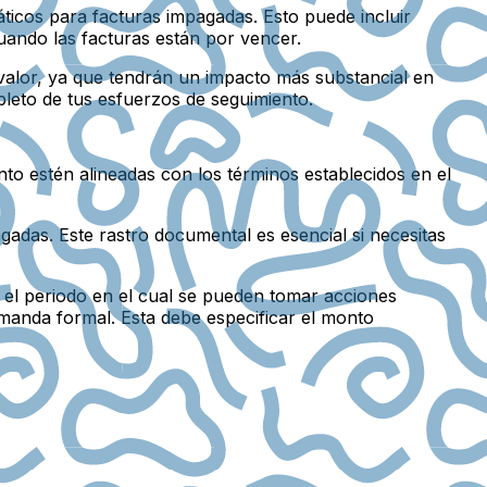
ticos para facturas impagadas. Esto puede incluir
cuando las facturas están por vencer.
 valor, ya que tendrán un impacto más substancial en
leto de tus esfuerzos de seguimiento.
nto estén alineadas con los términos establecidos en el
adas. Este rastro documental es esencial si necesitas
a el periodo en el cual se pueden tomar acciones
emanda formal. Esta debe especificar el monto