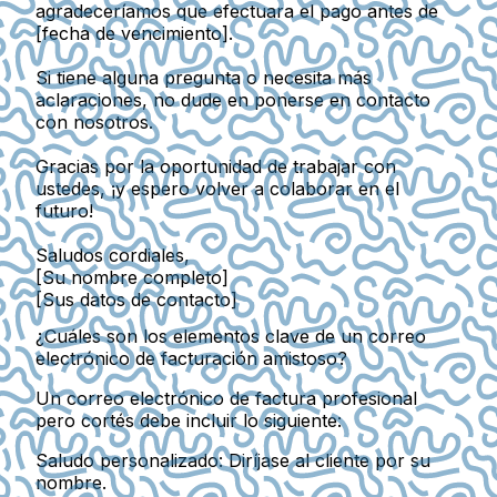
agradeceríamos que efectuara el pago antes de
[fecha de vencimiento].
Si tiene alguna pregunta o necesita más
aclaraciones, no dude en ponerse en contacto
con nosotros.
Gracias por la oportunidad de trabajar con
ustedes, ¡y espero volver a colaborar en el
futuro!
Saludos cordiales,
[Su nombre completo]
[Sus datos de contacto]
¿Cuáles son los elementos clave de un correo
electrónico de facturación amistoso?
Un correo electrónico de factura profesional
pero cortés debe incluir lo siguiente:
Saludo personalizado:
Diríjase al cliente por su
nombre.