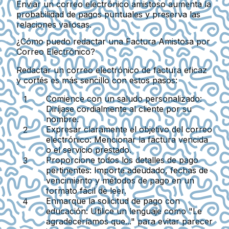
Enviar un correo electrónico amistoso aumenta la
probabilidad de pagos puntuales y preserva las
relaciones valiosas.
¿Cómo puedo redactar una Factura Amistosa por
Correo Electrónico?
Redactar un correo electrónico de factura eficaz
y cortés es más sencillo con estos pasos:
Comience con un saludo personalizado:
Diríjase cordialmente al cliente por su
nombre.
Expresar claramente el objetivo del correo
electrónico:
Mencionar la factura vencida
o el servicio prestado.
Proporcione todos los detalles de pago
pertinentes:
Importe adeudado, fechas de
vencimiento y métodos de pago en un
formato fácil de leer.
Enmarque la solicitud de pago con
educación:
Utilice un lenguaje como "Le
agradeceríamos que..." para evitar parecer