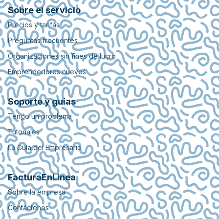
Sobre el servicio
Precios y tarifas
Preguntas frecuentes
Organizaciones sin fines de lucro
Emprendedores nuevos
Soporte y guías
Tengo un problema
Tutoriales
La Guía del Empresario
FacturaEnLinea
Sobre la empresa
Contáctenos