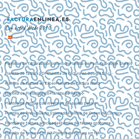
Con usted desde 2010
Plantillas de facturas por profesión
Plantilla de Factura Google Sheets
Plantilla de factura PDF
Plantilla de factura en Google Docs
Plantilla de factura en Excel
Plantilla de factura Word
Plantilla de Presupuesto
Plantilla de Recibo
Plantilla de factura con inversión del sujeto pasivo
Plantilla de Presupuesto Estimado
Plantilla de Orden de Compra
Plantilla de factura anticipada
Plantilla de factura proforma
Plantilla de factura con IVA
Plantilla de factura sin IVA