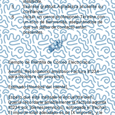
insistente.
Exprese gratitud:
Agradezca al cliente su
confianza.
Incluir un cierre profesional:
Termine con
un tono de bienvenida, asegurándose de
que sus datos de contacto están
presentes.
Ejemplo de Plantilla de Correo Electrónico
Asunto: Recordatorio amistoso: Factura #1234
para [Nombre del proyecto]
Estimado [Nombre del cliente],
Espero que este mensaje le encuentre bien.
Quería recordarle amablemente la factura adjunta
#1234 por [bienes/servicios], entregada el [fecha].
El importe total adeudado es de [X importe], y le