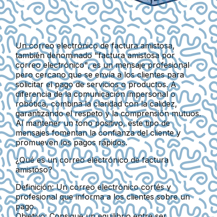
Un correo electrónico de factura amistosa,
también denominado "factura amistosa por
correo electrónico", es un mensaje profesional
pero cercano que se envía a los clientes para
solicitar el pago de servicios o productos. A
diferencia de la comunicación impersonal o
robótica, combina la claridad con la calidez,
garantizando el respeto y la comprensión mutuos.
Al mantener un tono positivo, este tipo de
mensajes fomentan la confianza del cliente y
promueven los pagos rápidos.
¿Qué es un correo electrónico de factura
amistoso?
Definición:
Un correo electrónico cortés y
profesional que informa a los clientes sobre un
pago.
Objetivo:
Consigue un equilibrio entre ser