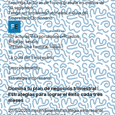
Exponga facturas de forma gratuita en menos de
30 segundos.
Tengo un problema
Tutoriales
La Guía del
Empresario
Diccionario
Facturas
Exportaciones
Gastos
Iniciar sesión
Emitir una factura
Menú
La Guía del Empresario
Emprendimiento
Estrategia empresarial
Domina tu plan de negocios trimestral:
Estrategias para lograr el éxito cada tres
meses
20/6/2025
Emprendimiento
Estrategia empresarial