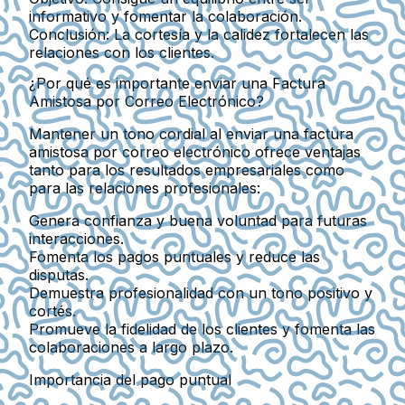
informativo y fomentar la colaboración.
Conclusión:
La cortesía y la calidez fortalecen las
relaciones con los clientes.
¿Por qué es importante enviar una Factura
Amistosa por Correo Electrónico?
Mantener un tono cordial al enviar una factura
amistosa por correo electrónico ofrece ventajas
tanto para los resultados empresariales como
para las relaciones profesionales:
Genera confianza y buena voluntad para futuras
interacciones.
Fomenta los pagos puntuales y reduce las
disputas.
Demuestra profesionalidad con un tono positivo y
cortés.
Promueve la fidelidad de los clientes y fomenta las
colaboraciones a largo plazo.
Importancia del pago puntual