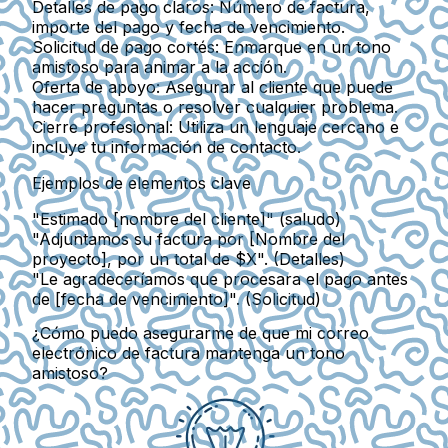
Detalles de pago claros:
Número de factura,
importe del pago y fecha de vencimiento.
Solicitud de pago cortés:
Enmarque en un tono
amistoso para animar a la acción.
Oferta de apoyo:
Asegurar al cliente que puede
hacer preguntas o resolver cualquier problema.
Cierre profesional:
Utiliza un lenguaje cercano e
incluye tu información de contacto.
Ejemplos de elementos clave
"Estimado [nombre del cliente]" (saludo)
"Adjuntamos su factura por [Nombre del
proyecto], por un total de $X". (Detalles)
"Le agradeceríamos que procesara el pago antes
de [fecha de vencimiento]". (Solicitud)
¿Cómo puedo asegurarme de que mi correo
electrónico de factura mantenga un tono
amistoso?