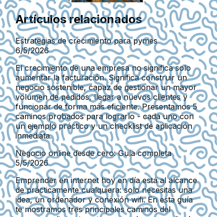
Artículos relacionados
Estrategias de crecimiento para pymes
6/5/2026
El crecimiento de una empresa no significa solo
aumentar la facturación. Significa construir un
negocio sostenible, capaz de gestionar un mayor
volumen de pedidos, llegar a nuevos clientes y
funcionar de forma más eficiente. Presentamos 5
caminos probados para lograrlo - cada uno con
un ejemplo práctico y un checklist de aplicación
inmediata.
Negocio online desde cero: Guía completa
5/5/2026
Emprender en internet hoy en día está al alcance
de prácticamente cualquiera: solo necesitas una
idea, un ordenador y conexión wifi. En esta guía
te mostramos tres principales caminos del