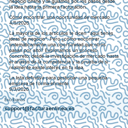
negocio online y te guiamos por los pasos desde
la idea hasta la primera facturación.
Cómo encontrar una oportunidad de mercado
4/5/2026
La mayoría de los artículos te dicen "aquí tienes
ideas de negocio". Pero ¿cómo encontrar
sistemáticamente una oportunidad que otros
pasan por alto? Exploramos un proceso
concreto: desde la investigación de mercado hasta
el análisis de la competencia y la prueba de si
realmente existe interés en tu idea.
La lista definitiva para gestionar una pequeña
empresa de forma eficiente
9/3/2026
Escríbanos
support@facturaenlinea.es