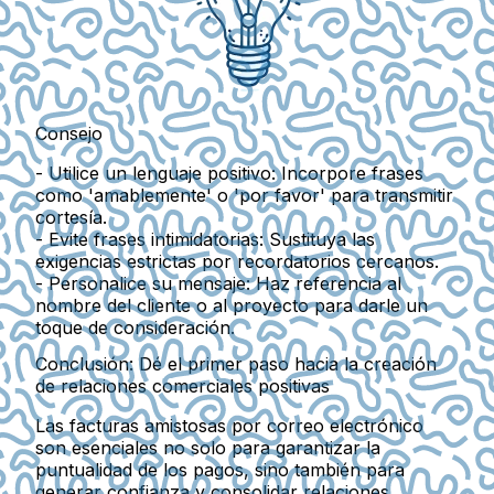
Consejo
- Utilice un lenguaje positivo: Incorpore frases
como 'amablemente' o 'por favor' para transmitir
cortesía.
- Evite frases intimidatorias: Sustituya las
exigencias estrictas por recordatorios cercanos.
- Personalice su mensaje: Haz referencia al
nombre del cliente o al proyecto para darle un
toque de consideración.
Conclusión: Dé el primer paso hacia la creación
de relaciones comerciales positivas
Las facturas amistosas por correo electrónico
son esenciales no solo para garantizar la
puntualidad de los pagos, sino también para
generar confianza y consolidar relaciones