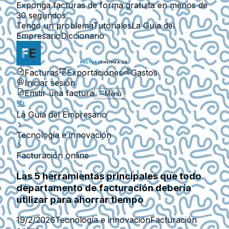
Exponga facturas de forma gratuita en menos de
30 segundos.
Tengo un problema
Tutoriales
La Guía del
Empresario
Diccionario
Facturas
Exportaciones
Gastos
Iniciar sesión
Emitir una factura
Menú
La Guía del Empresario
Tecnología e innovación
Facturación online
Las 5 herramientas principales que todo
departamento de facturación debería
utilizar para ahorrar tiempo
19/2/2026
Tecnología e innovación
Facturación