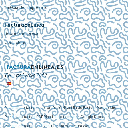
La Guía del Empresario
FacturaEnLinea
Sobre la empresa
Contáctenos
Con usted desde 2010
Plantillas de facturas por profesión
Plantilla de Factura Google Sheets
Plantilla de factura PDF
Plantilla de factura en Google Docs
Plantilla de factura en Excel
Plantilla de factura Word