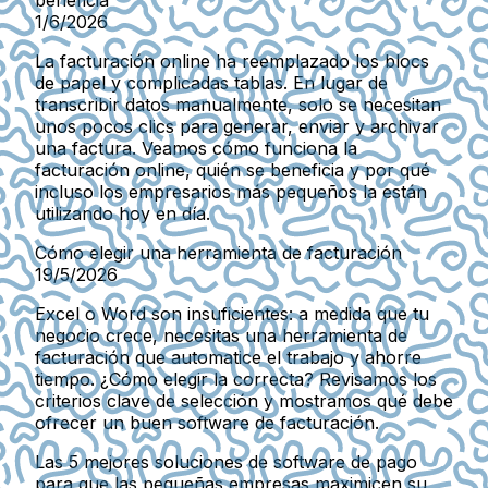
beneficia
1/6/2026
La facturación online ha reemplazado los blocs
de papel y complicadas tablas. En lugar de
transcribir datos manualmente, solo se necesitan
unos pocos clics para generar, enviar y archivar
una factura. Veamos cómo funciona la
facturación online, quién se beneficia y por qué
incluso los empresarios más pequeños la están
utilizando hoy en día.
Cómo elegir una herramienta de facturación
19/5/2026
Excel o Word son insuficientes: a medida que tu
negocio crece, necesitas una herramienta de
facturación que automatice el trabajo y ahorre
tiempo. ¿Cómo elegir la correcta? Revisamos los
criterios clave de selección y mostramos qué debe
ofrecer un buen software de facturación.
Las 5 mejores soluciones de software de pago
para que las pequeñas empresas maximicen su