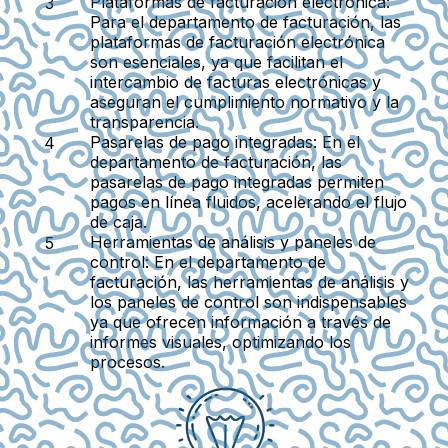
Plataformas de facturación electrónica:
Para el departamento de facturación, las
plataformas de facturación electrónica
son esenciales, ya que facilitan el
intercambio de facturas electrónicas y
aseguran el cumplimiento normativo y la
transparencia.
Pasarelas de pago integradas:
En el
departamento de facturación, las
pasarelas de pago integradas permiten
pagos en línea fluidos, acelerando el flujo
de caja.
Herramientas de análisis y paneles de
control:
En el departamento de
facturación, las herramientas de análisis y
los paneles de control son indispensables
ya que ofrecen información a través de
informes visuales, optimizando los
procesos.