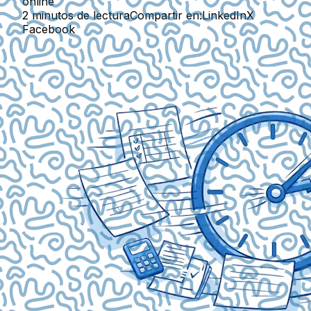
online
2 minutos de lectura
Compartir en:
LinkedIn
X
Facebook