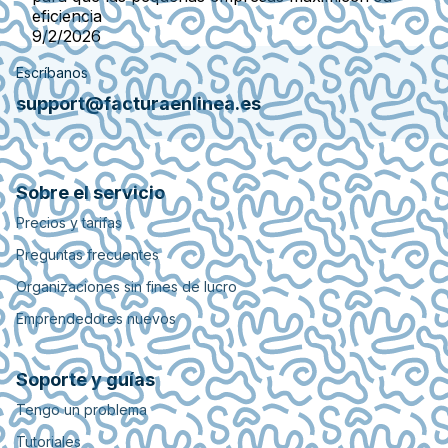
eficiencia
9/2/2026
Escríbanos
support@facturaenlinea.es
Sobre el servicio
Precios y tarifas
Preguntas frecuentes
Organizaciones sin fines de lucro
Emprendedores nuevos
Soporte y guías
Tengo un problema
Tutoriales