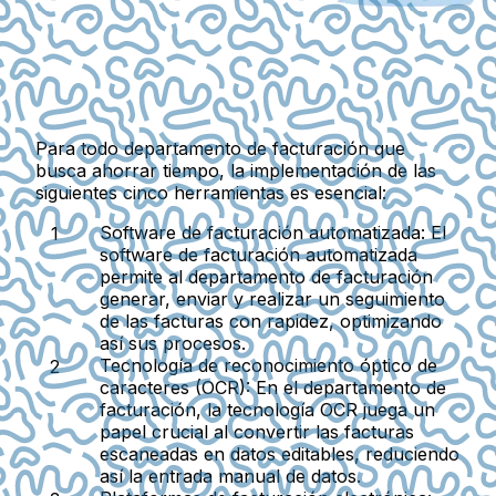
Para todo departamento de facturación que
busca ahorrar tiempo, la implementación de las
siguientes cinco herramientas es esencial:
Software de facturación automatizada:
El
software de facturación automatizada
permite al departamento de facturación
generar, enviar y realizar un seguimiento
de las facturas con rapidez, optimizando
así sus procesos.
Tecnología de reconocimiento óptico de
caracteres (OCR):
En el departamento de
facturación, la tecnología OCR juega un
papel crucial al convertir las facturas
escaneadas en datos editables, reduciendo
así la entrada manual de datos.