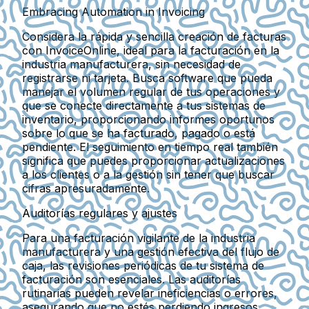
Embracing Automation in Invoicing
Considera la rápida y sencilla creación de facturas
con InvoiceOnline, ideal para la facturación en la
industria manufacturera, sin necesidad de
registrarse ni tarjeta. Busca software que pueda
manejar el volumen regular de tus operaciones y
que se conecte directamente a tus sistemas de
inventario, proporcionando informes oportunos
sobre lo que se ha facturado, pagado o está
pendiente. El seguimiento en tiempo real también
significa que puedes proporcionar actualizaciones
a los clientes o a la gestión sin tener que buscar
cifras apresuradamente.
Auditorías regulares y ajustes
Para una facturación vigilante de la industria
manufacturera y una gestión efectiva del flujo de
caja, las revisiones periódicas de tu sistema de
facturación son esenciales. Las auditorías
rutinarias pueden revelar ineficiencias o errores,
asegurando que no estés perdiendo ingresos