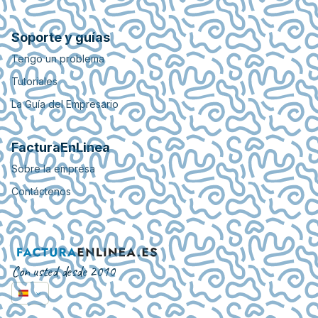
Soporte y guías
Tengo un problema
Tutoriales
La Guía del Empresario
FacturaEnLinea
Sobre la empresa
Contáctenos
Con usted desde 2010