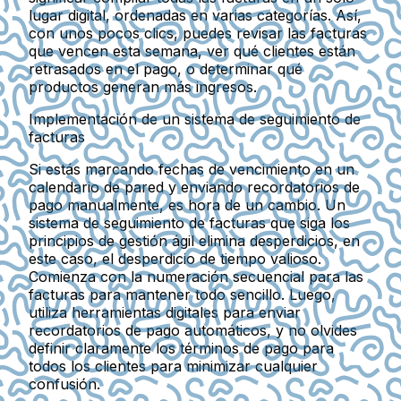
lugar digital, ordenadas en varias categorías. Así,
con unos pocos clics, puedes revisar las facturas
que vencen esta semana, ver qué clientes están
retrasados en el pago, o determinar qué
productos generan más ingresos.
Implementación de un sistema de seguimiento de
facturas
Si estás marcando fechas de vencimiento en un
calendario de pared y enviando recordatorios de
pago manualmente, es hora de un cambio. Un
sistema de seguimiento de facturas que siga los
principios de gestión ágil elimina desperdicios, en
este caso, el desperdicio de tiempo valioso.
Comienza con la numeración secuencial para las
facturas para mantener todo sencillo. Luego,
utiliza herramientas digitales para enviar
recordatorios de pago automáticos, y no olvides
definir claramente los términos de pago para
todos los clientes para minimizar cualquier
confusión.