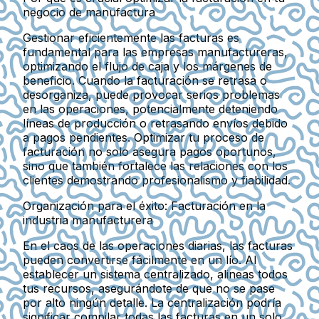
negocio de manufactura
Gestionar eficientemente las facturas es
fundamental para las empresas manufactureras,
optimizando el flujo de caja y los márgenes de
beneficio. Cuando la facturación se retrasa o
desorganiza, puede provocar serios problemas
en las operaciones, potencialmente deteniendo
líneas de producción o retrasando envíos debido
a pagos pendientes. Optimizar tu proceso de
facturación no solo asegura pagos oportunos,
sino que también fortalece las relaciones con los
clientes demostrando profesionalismo y fiabilidad.
Organización para el éxito: Facturación en la
industria manufacturera
En el caos de las operaciones diarias, las facturas
pueden convertirse fácilmente en un lío. Al
establecer un sistema centralizado, alineas todos
tus recursos, asegurándote de que no se pase
por alto ningún detalle. La centralización podría
significar compilar todas las facturas en un solo