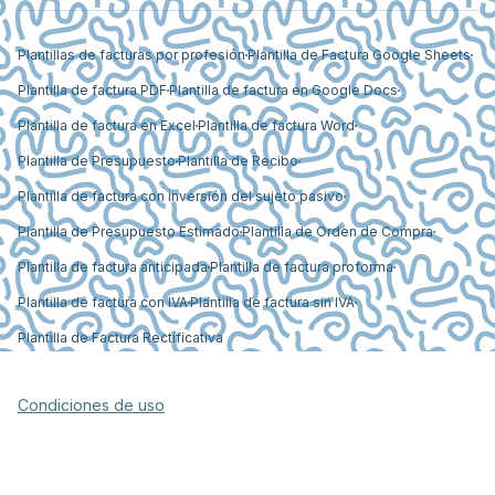
Plantillas de facturas por profesión
Plantilla de Factura Google Sheets
Plantilla de factura PDF
Plantilla de factura en Google Docs
Plantilla de factura en Excel
Plantilla de factura Word
Plantilla de Presupuesto
Plantilla de Recibo
Plantilla de factura con inversión del sujeto pasivo
Plantilla de Presupuesto Estimado
Plantilla de Orden de Compra
Plantilla de factura anticipada
Plantilla de factura proforma
Plantilla de factura con IVA
Plantilla de factura sin IVA
Plantilla de Factura Rectificativa
Condiciones de uso