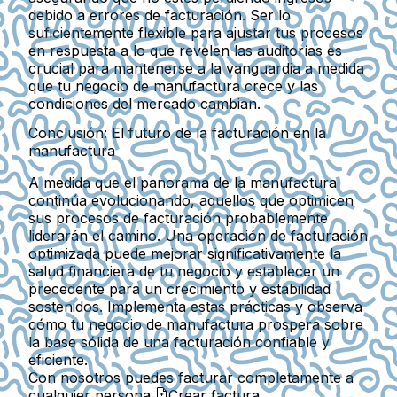
debido a errores de facturación. Ser lo
suficientemente flexible para ajustar tus procesos
en respuesta a lo que revelen las auditorías es
crucial para mantenerse a la vanguardia a medida
que tu negocio de manufactura crece y las
condiciones del mercado cambian.
Conclusión: El futuro de la facturación en la
manufactura
A medida que el panorama de la manufactura
continúa evolucionando, aquellos que optimicen
sus procesos de facturación probablemente
liderarán el camino. Una operación de facturación
optimizada puede mejorar significativamente la
salud financiera de tu negocio y establecer un
precedente para un crecimiento y estabilidad
sostenidos. Implementa estas prácticas y observa
cómo tu negocio de manufactura prospera sobre
la base sólida de una facturación confiable y
eficiente.
Con nosotros puedes facturar completamente a
cualquier persona.
Crear factura