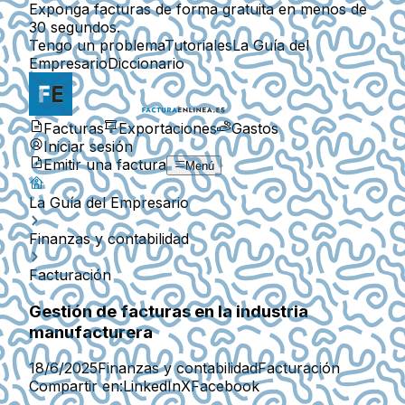
Exponga facturas de forma gratuita en menos de
30 segundos.
Tengo un problema
Tutoriales
La Guía del
Empresario
Diccionario
Facturas
Exportaciones
Gastos
Iniciar sesión
Emitir una factura
Menú
La Guía del Empresario
Finanzas y contabilidad
Facturación
Gestión de facturas en la industria
manufacturera
18/6/2025
Finanzas y contabilidad
Facturación
Compartir en:
LinkedIn
X
Facebook