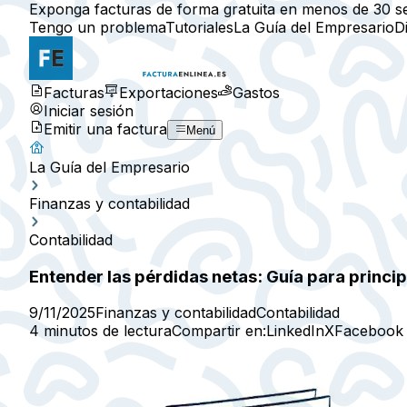
Exponga facturas de forma gratuita en menos de 30 s
Tengo un problema
Tutoriales
La Guía del Empresario
D
Facturas
Exportaciones
Gastos
Iniciar sesión
Emitir una factura
Menú
La Guía del Empresario
Finanzas y contabilidad
Contabilidad
Entender las pérdidas netas: Guía para princi
9/11/2025
Finanzas y contabilidad
Contabilidad
4 minutos de lectura
Compartir en:
LinkedIn
X
Facebook