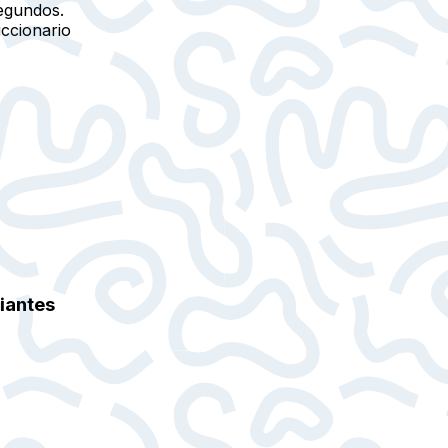
egundos.
iccionario
piantes