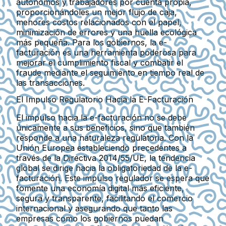
autónomos y trabajadores por cuenta propia,
proporcionándoles un mejor flujo de caja,
menores costos relacionados con el papel,
minimización de errores y una huella ecológica
más pequeña. Para los gobiernos, la e-
facturación es una herramienta poderosa para
mejorar el cumplimiento fiscal y combatir el
fraude mediante el seguimiento en tiempo real de
las transacciones.
El Impulso Regulatorio Hacia la E-Facturación
El impulso hacia la e-facturación no se debe
únicamente a sus beneficios, sino que también
responde a una naturaleza regulatoria. Con la
Unión Europea estableciendo precedentes a
través de la Directiva 2014/55/UE, la tendencia
global se dirige hacia la obligatoriedad de la e-
facturación. Este impulso regulador se espera que
fomente una economía digital más eficiente,
segura y transparente, facilitando el comercio
internacional y asegurando que tanto las
empresas como los gobiernos puedan