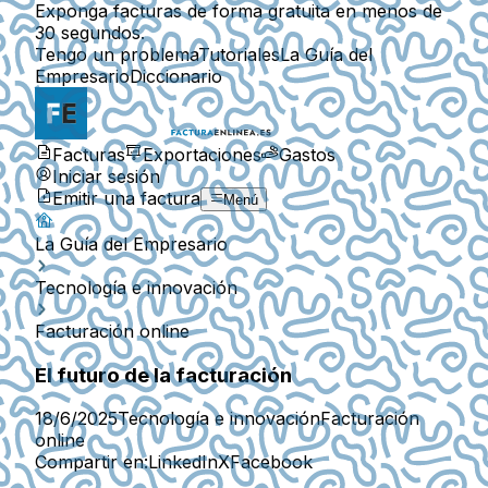
Exponga facturas de forma gratuita en menos de
30 segundos.
Tengo un problema
Tutoriales
La Guía del
Empresario
Diccionario
Facturas
Exportaciones
Gastos
Iniciar sesión
Emitir una factura
Menú
La Guía del Empresario
Tecnología e innovación
Facturación online
El futuro de la facturación
18/6/2025
Tecnología e innovación
Facturación
online
Compartir en:
LinkedIn
X
Facebook