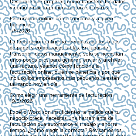
Descubre qué preparar, cómo transferir tus datos
y cómo emitir tu primera factura sin estrés.
Facturación online: cómo funciona y a quién
beneficia
1/6/2026
La facturación online ha reemplazado los blocs
de papel y complicadas tablas. En lugar de
transcribir datos manualmente, solo se necesitan
unos pocos clics para generar, enviar y archivar
una factura. Veamos cómo funciona la
facturación online, quién se beneficia y por qué
incluso los empresarios más pequeños la están
utilizando hoy en día.
Cómo elegir una herramienta de facturación
19/5/2026
Excel o Word son insuficientes: a medida que tu
negocio crece, necesitas una herramienta de
facturación que automatice el trabajo y ahorre
tiempo. ¿Cómo elegir la correcta? Revisamos los