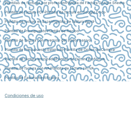
Plantillas de facturas por profesión
Plantilla de Factura Google Sheets
Plantilla de factura PDF
Plantilla de factura en Google Docs
Plantilla de factura en Excel
Plantilla de factura Word
Plantilla de Presupuesto
Plantilla de Recibo
Plantilla de factura con inversión del sujeto pasivo
Plantilla de Presupuesto Estimado
Plantilla de Orden de Compra
Plantilla de factura anticipada
Plantilla de factura proforma
Plantilla de factura con IVA
Plantilla de factura sin IVA
Plantilla de Factura Rectificativa
Condiciones de uso