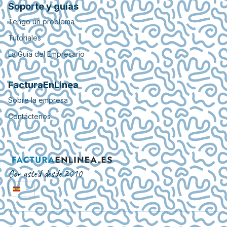
Soporte y guías
Tengo un problema
Tutoriales
La Guía del Empresario
FacturaEnLinea
Sobre la empresa
Contáctenos
Con usted desde 2010