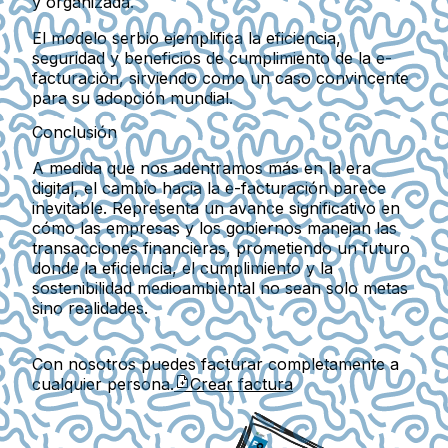
y organizada.
El modelo serbio ejemplifica la eficiencia,
seguridad y beneficios de cumplimiento de la e-
facturación, sirviendo como un caso convincente
para su adopción mundial.
Conclusión
A medida que nos adentramos más en la era
digital, el cambio hacia la e-facturación parece
inevitable. Representa un avance significativo en
cómo las empresas y los gobiernos manejan las
transacciones financieras, prometiendo un futuro
donde la eficiencia, el cumplimiento y la
sostenibilidad medioambiental no sean solo metas
sino realidades.
Con nosotros puedes facturar completamente a
cualquier persona.
Crear factura