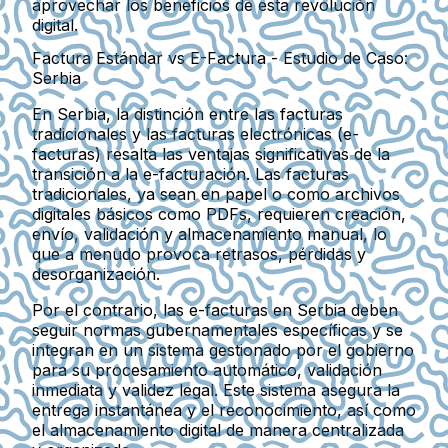
aprovechar los beneficios de esta revolución
digital.
Factura Estándar vs E-Factura - Estudio de Caso:
Serbia
En Serbia, la distinción entre las facturas
tradicionales y las facturas electrónicas (e-
facturas) resalta las ventajas significativas de la
transición a la e-facturación. Las facturas
tradicionales, ya sean en papel o como archivos
digitales básicos como PDFs, requieren creación,
envío, validación y almacenamiento manual, lo
que a menudo provoca retrasos, pérdidas y
desorganización.
Por el contrario, las e-facturas en Serbia deben
seguir normas gubernamentales específicas y se
integran en un sistema gestionado por el gobierno
para su procesamiento automático, validación
inmediata y validez legal. Este sistema asegura la
entrega instantánea y el reconocimiento, así como
el almacenamiento digital de manera centralizada