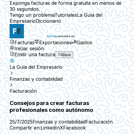
Exponga facturas de forma gratuita en menos de
30 segundos.
Tengo un problema
Tutoriales
La Guía del
Empresario
Diccionario
Facturas
Exportaciones
Gastos
Iniciar sesión
Emitir una factura
Menú
La Guía del Empresario
Finanzas y contabilidad
Facturación
Consejos para crear facturas
profesionales como autónomo
25/7/2025
Finanzas y contabilidad
Facturación
Compartir en:
LinkedIn
X
Facebook