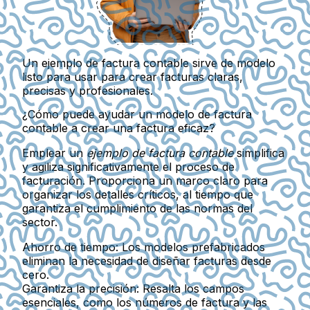
Un ejemplo de factura contable sirve de modelo
listo para usar para crear facturas claras,
precisas y profesionales.
¿Cómo puede ayudar un modelo de factura
contable a crear una factura eficaz?
Emplear un
ejemplo de factura contable
simplifica
y agiliza significativamente el proceso de
facturación. Proporciona un marco claro para
organizar los detalles críticos, al tiempo que
garantiza el cumplimiento de las normas del
sector.
Ahorro de tiempo
: Los modelos prefabricados
eliminan la necesidad de diseñar facturas desde
cero.
Garantiza la precisión
: Resalta los campos
esenciales, como los números de factura y las