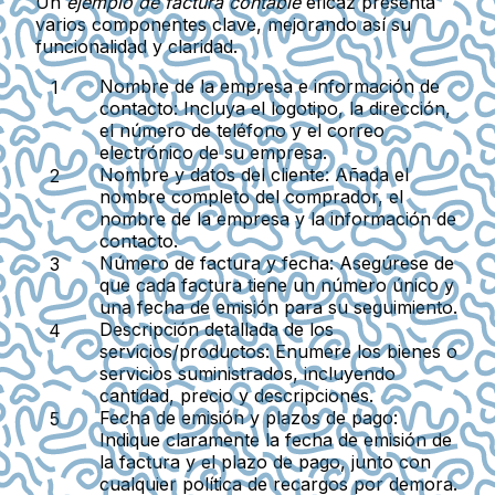
Un
ejemplo de factura contable
eficaz presenta
varios componentes clave, mejorando así su
funcionalidad y claridad.
Nombre de la empresa e información de
contacto
: Incluya el logotipo, la dirección,
el número de teléfono y el correo
electrónico de su empresa.
Nombre y datos del cliente
: Añada el
nombre completo del comprador, el
nombre de la empresa y la información de
contacto.
Número de factura y fecha
: Asegúrese de
que cada factura tiene un número único y
una fecha de emisión para su seguimiento.
Descripción detallada de los
servicios/productos
: Enumere los bienes o
servicios suministrados, incluyendo
cantidad, precio y descripciones.
Fecha de emisión y plazos de pago
:
Indique claramente la fecha de emisión de
la factura y el plazo de pago, junto con
cualquier política de recargos por demora.