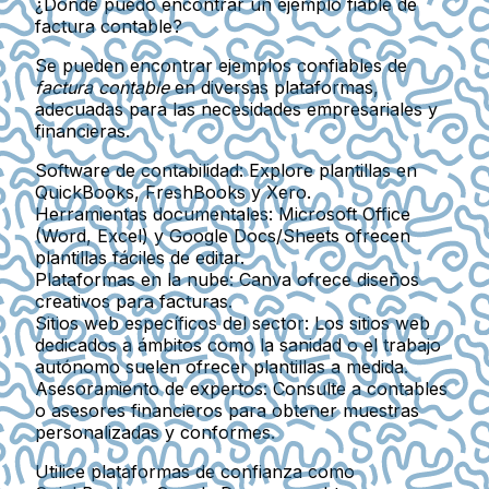
¿Dónde puedo encontrar un ejemplo fiable de
factura contable?
Se pueden encontrar ejemplos confiables de
factura contable
en diversas plataformas,
adecuadas para las necesidades empresariales y
financieras.
Software de contabilidad
: Explore plantillas en
QuickBooks, FreshBooks y Xero.
Herramientas documentales
: Microsoft Office
(Word, Excel) y Google Docs/Sheets ofrecen
plantillas fáciles de editar.
Plataformas en la nube
: Canva ofrece diseños
creativos para facturas.
Sitios web específicos del sector
: Los sitios web
dedicados a ámbitos como la sanidad o el trabajo
autónomo suelen ofrecer plantillas a medida.
Asesoramiento de expertos
: Consulte a contables
o asesores financieros para obtener muestras
personalizadas y conformes.
Utilice plataformas de confianza como