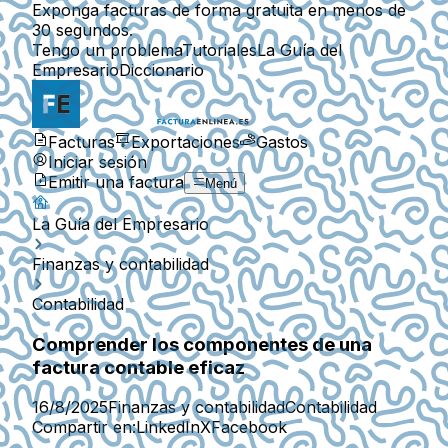
Exponga facturas de forma gratuita en menos de
30 segundos.
Tengo un problema
Tutoriales
La Guía del
Empresario
Diccionario
Facturas
Exportaciones
Gastos
Iniciar sesión
Emitir una factura
Menú
La Guía del Empresario
Finanzas y contabilidad
Contabilidad
Comprender los componentes de una
factura contable eficaz
16/8/2025
Finanzas y contabilidad
Contabilidad
Compartir en:
LinkedIn
X
Facebook