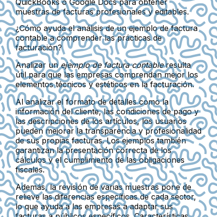
QuickBooks o Google Docs para obtener
muestras de facturas profesionales y editables.
¿Cómo ayuda el análisis de un ejemplo de factura
contable a comprender las prácticas de
facturación?
Analizar un
ejemplo de factura contable
resulta
útil para que las empresas comprendan mejor los
elementos técnicos y estéticos en la facturación.
Al analizar el formato de detalles como la
información del cliente, las condiciones de pago y
las descripciones de los artículos, los usuarios
pueden mejorar la transparencia y profesionalidad
de sus propias facturas. Los ejemplos también
garantizan la presentación correcta de los
cálculos y el cumplimiento de las obligaciones
fiscales.
Además, la revisión de varias muestras pone de
relieve las diferencias específicas de cada sector,
lo que ayuda a las empresas a adaptar sus
facturas a públicos específicos. Características