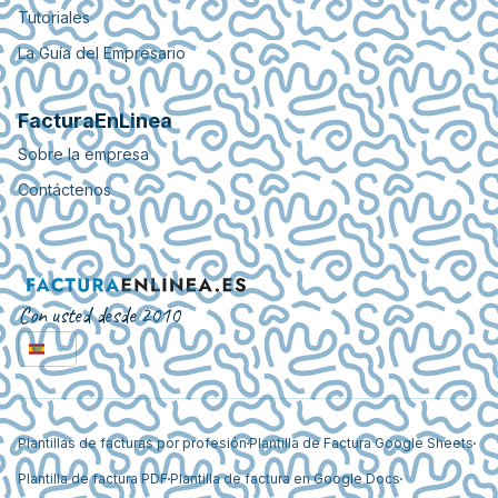
Tutoriales
La Guía del Empresario
FacturaEnLinea
Sobre la empresa
Contáctenos
Con usted desde 2010
Plantillas de facturas por profesión
Plantilla de Factura Google Sheets
Plantilla de factura PDF
Plantilla de factura en Google Docs