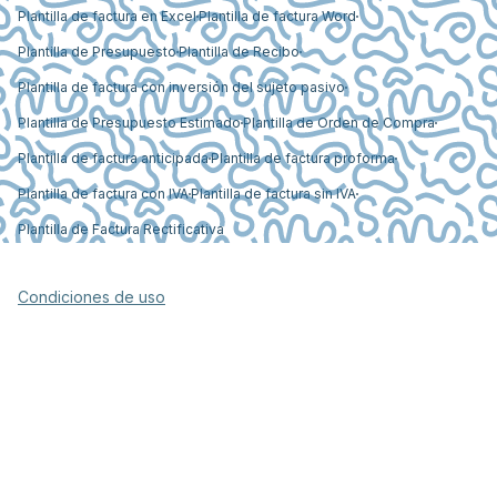
Plantilla de factura en Excel
Plantilla de factura Word
Plantilla de Presupuesto
Plantilla de Recibo
Plantilla de factura con inversión del sujeto pasivo
Plantilla de Presupuesto Estimado
Plantilla de Orden de Compra
Plantilla de factura anticipada
Plantilla de factura proforma
Plantilla de factura con IVA
Plantilla de factura sin IVA
Plantilla de Factura Rectificativa
Condiciones de uso