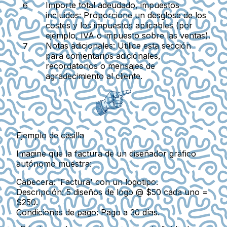
Importe total adeudado, impuestos
incluidos
: Proporcione un desglose de los
costes y los impuestos aplicables (por
ejemplo, IVA o impuesto sobre las ventas).
Notas adicionales
: Utilice esta sección
para comentarios adicionales,
recordatorios o mensajes de
agradecimiento al cliente.
Ejemplo de casilla
Imagine que la factura de un diseñador gráfico
autónomo muestra:
Cabecera: 'Factura' con un logotipo.
Descripción: 5 diseños de logo @ $50 cada uno =
$250.
Condiciones de pago: Pago a 30 días.