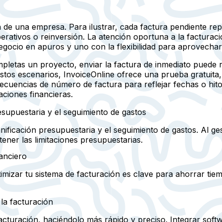
ja de una empresa. Para ilustrar, cada factura pendiente r
rativos o reinversión. La atención oportuna a la facturació
egocio en apuros y uno con la flexibilidad para aprovecha
pletas un proyecto, enviar la factura de inmediato puede r
estos escenarios, InvoiceOnline ofrece una prueba gratuita
secuencias de número de factura para reflejar fechas o hitos
aciones financieras.
esupuestaria y el seguimiento de gastos
lanificación presupuestaria y el seguimiento de gastos. Al g
tener las limitaciones presupuestarias.
anciero
imizar tu sistema de facturación es clave para ahorrar tiem
la facturación
cturación, haciéndolo más rápido y preciso. Integrar softw