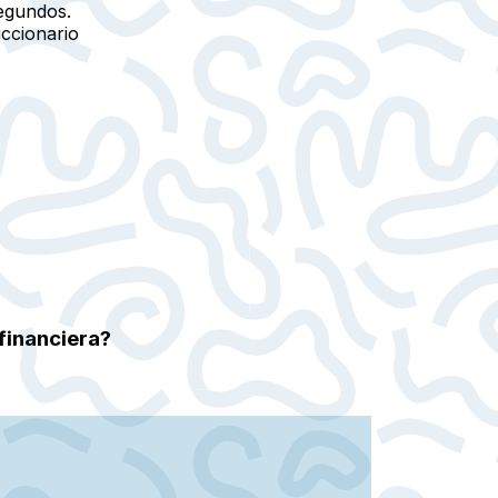
egundos.
iccionario
 financiera?