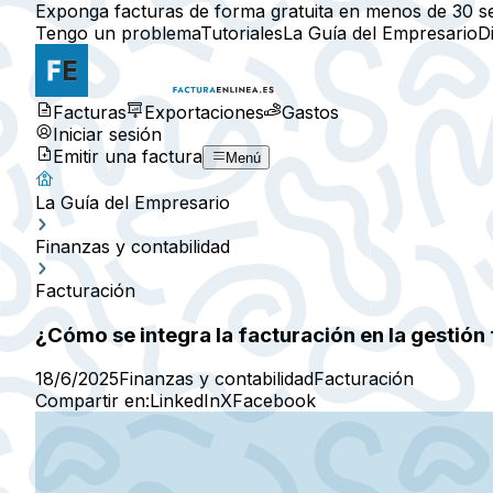
Exponga facturas de forma gratuita en menos de 30 s
Tengo un problema
Tutoriales
La Guía del Empresario
D
Facturas
Exportaciones
Gastos
Iniciar sesión
Emitir una factura
Menú
La Guía del Empresario
Finanzas y contabilidad
Facturación
¿Cómo se integra la facturación en la gestión
18/6/2025
Finanzas y contabilidad
Facturación
Compartir en:
LinkedIn
X
Facebook