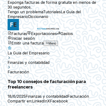
Exponga facturas de forma gratuita en menos de
30 segundos.
Tengo un problema
Tutoriales
La Guía del
Empresario
Diccionario
Facturas
Exportaciones
Gastos
Iniciar sesión
Emitir una factura
Menú
La Guía del Empresario
Finanzas y contabilidad
Facturación
Top 10 consejos de facturación para
freelancers
18/6/2025
Finanzas y contabilidad
Facturación
Compartir en:
LinkedIn
X
Facebook