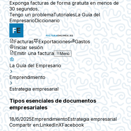
Exponga facturas de forma gratuita en menos de
30 segundos.
Tengo un problema
Tutoriales
La Guía del
Empresario
Diccionario
Facturas
Exportaciones
Gastos
Iniciar sesión
Emitir una factura
Menú
La Guía del Empresario
Emprendimiento
Estrategia empresarial
Tipos esenciales de documentos
empresariales
18/6/2025
Emprendimiento
Estrategia empresarial
Compartir en:
LinkedIn
X
Facebook