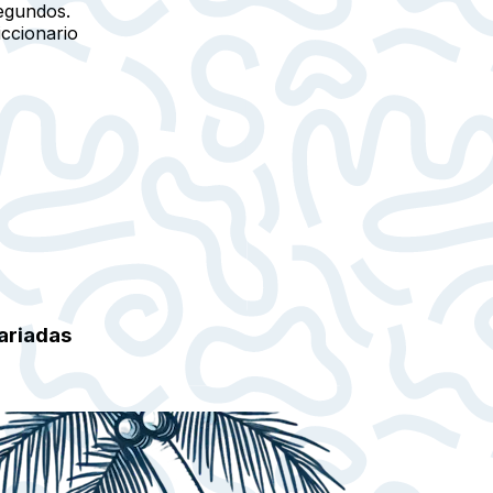
egundos.
iccionario
ariadas