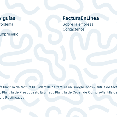
y guías
FacturaEnLinea
roblema
Sobre la empresa
Contáctenos
 Empresario
ts
Plantilla de factura PDF
Plantilla de factura en Google Docs
Plantilla de fac
vo
Plantilla de Presupuesto Estimado
Plantilla de Orden de Compra
Plantilla d
ura Rectificativa