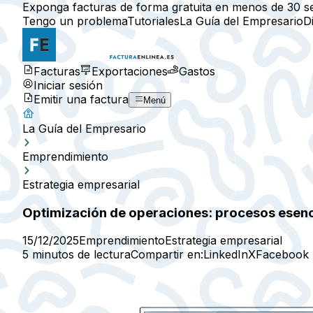
Exponga facturas de forma gratuita en menos de 30 s
Tengo un problema
Tutoriales
La Guía del Empresario
D
Facturas
Exportaciones
Gastos
Iniciar sesión
Emitir una factura
Menú
La Guía del Empresario
Emprendimiento
Estrategia empresarial
Optimización de operaciones: procesos esen
15/12/2025
Emprendimiento
Estrategia empresarial
5 minutos de lectura
Compartir en:
LinkedIn
X
Facebook