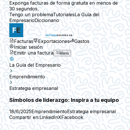
Exponga facturas de forma gratuita en menos de
30 segundos.
Tengo un problema
Tutoriales
La Guía del
Empresario
Diccionario
Facturas
Exportaciones
Gastos
Iniciar sesión
Emitir una factura
Menú
La Guía del Empresario
Emprendimiento
Estrategia empresarial
Símbolos de liderazgo: Inspira a tu equipo
18/6/2025
Emprendimiento
Estrategia empresarial
Compartir en:
LinkedIn
X
Facebook