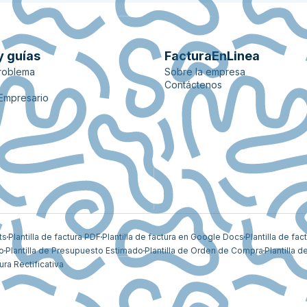
y guías
FacturaEnLinea
roblema
Sobre la empresa
Contáctenos
 Empresario
ts
Plantilla de factura PDF
Plantilla de factura en Google Docs
Plantilla de fac
vo
Plantilla de Presupuesto Estimado
Plantilla de Orden de Compra
Plantilla d
ura Rectificativa