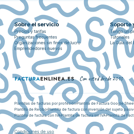
Sobre el servicio
Soporte 
Precios y tarifas
Tengo un p
Preguntas frecuentes
Tutoriales
Organizaciones sin fines de lucro
La Guía del
Emprendedores nuevos
Con usted desde 2010
Plantillas de facturas por profesión
Plantilla de Factura Google Shee
Plantilla de Recibo
Plantilla de factura con inversión del sujeto pasi
Plantilla de factura con IVA
Plantilla de factura sin IVA
Plantilla de Fact
Condiciones de uso