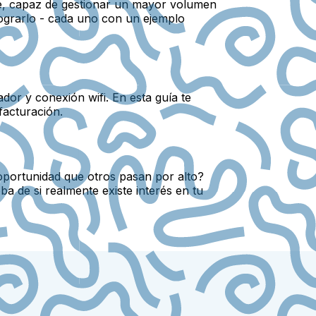
ble, capaz de gestionar un mayor volumen
lograrlo - cada uno con un ejemplo
dor y conexión wifi. En esta guía te
facturación.
 oportunidad que otros pasan por alto?
a de si realmente existe interés en tu