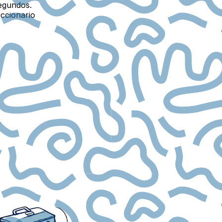
egundos.
iccionario