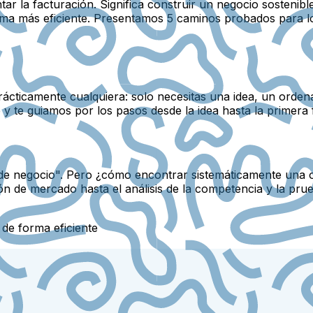
tar la facturación. Significa construir un negocio sosteni
forma más eficiente. Presentamos 5 caminos probados para 
ácticamente cualquiera: solo necesitas una idea, un ordena
y te guiamos por los pasos desde la idea hasta la primera 
as de negocio". Pero ¿cómo encontrar sistemáticamente una
 de mercado hasta el análisis de la competencia y la prueb
 de forma eficiente