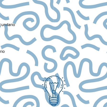
ecundario
rio