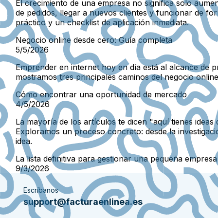
El crecimiento de una empresa no significa solo aumen
de pedidos, llegar a nuevos clientes y funcionar de 
práctico y un checklist de aplicación inmediata.
Negocio online desde cero: Guía completa
5/5/2026
Emprender en internet hoy en día está al alcance de pr
mostramos tres principales caminos del negocio online 
Cómo encontrar una oportunidad de mercado
4/5/2026
La mayoría de los artículos te dicen "aquí tienes ide
Exploramos un proceso concreto: desde la investigación
idea.
La lista definitiva para gestionar una pequeña empresa
9/3/2026
Escríbanos
support@facturaenlinea.es