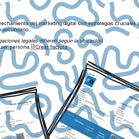
ovechamiento del marketing digital son estrategias cruciale
o secundario.
gaciones legales difieren según la ubicación.
uier persona.
Crear factura