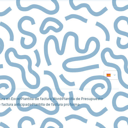
tura en Excel
Plantilla de factura Word
Plantilla de Presupuesto
e factura anticipada
Plantilla de factura proforma