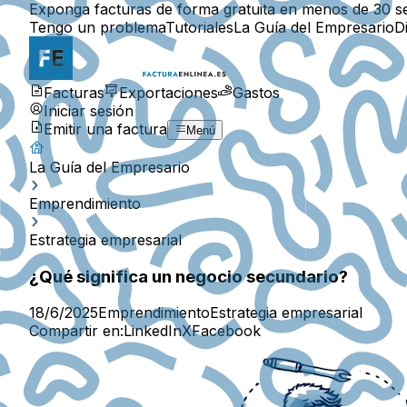
Exponga facturas de forma gratuita en menos de 30 s
Tengo un problema
Tutoriales
La Guía del Empresario
D
Facturas
Exportaciones
Gastos
Iniciar sesión
Emitir una factura
Menú
La Guía del Empresario
Emprendimiento
Estrategia empresarial
¿Qué significa un negocio secundario?
18/6/2025
Emprendimiento
Estrategia empresarial
Compartir en:
LinkedIn
X
Facebook