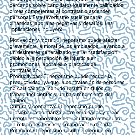
cercanos sobre candidatos igualmente calificados
o más competentes al contratar o ascender
personal. Este favoritismo suele generar
dinámicas laborales negativas y desafíos. Las
implicaciones
incluyen:
Motivación y moral
: El nepotismo puede afectar
gravemente la moral de los empleados, llevando a
un desinterés generalizado y a la insatisfacción
debido a la percepción de injusticia en
promociones laborales o prácticas de
contratación.
Productividad
: El nepotismo puede reducir la
productividad, ya que la contratación de personas
no calificadas a menudo resulta en flujos de
trabajo ineficientes y un bajo rendimiento del
equipo.
Cultura y confianza
: El nepotismo puede
erosionar la confianza entre empleados y crear
un entorno laboral tóxico, resultando a menudo
en relaciones tensas y colaboración dañada.
Rotación
: El nepotismo resulta a menudo en