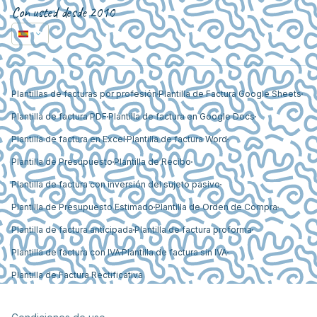
Con usted desde 2010
Plantillas de facturas por profesión
Plantilla de Factura Google Sheets
Plantilla de factura PDF
Plantilla de factura en Google Docs
Plantilla de factura en Excel
Plantilla de factura Word
Plantilla de Presupuesto
Plantilla de Recibo
Plantilla de factura con inversión del sujeto pasivo
Plantilla de Presupuesto Estimado
Plantilla de Orden de Compra
Plantilla de factura anticipada
Plantilla de factura proforma
Plantilla de factura con IVA
Plantilla de factura sin IVA
Plantilla de Factura Rectificativa