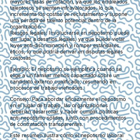
mayores tasas de rotación, ya que los empleados
talentosos se sienten infravalorados, lo que
incrementa los costos de reclutamiento y supone
una pérdida de talento potencial dentro de la
organización.
Riesgos legales
: Involucrarse en nepotismo puede
dar lugar a desafíos legales, ya que puede violar
leyes anti-discriminación y romper estándares
éticos, lo que podría derivar en disputas legales
costosas.
Ejemplo:
El nepotismo se ejemplifica cuando se
elige a un familiar menos capacitado sobre un
candidato externo cualificado, resultando en
procesos de trabajo ineficaces.
Consejo:
Para abordar eficazmente el nepotismo
en el lugar de trabajo, las organizaciones
deberían desarrollar y hacer cumplir políticas
anti-nepotismo sólidas, junto con procedimientos
de contratación transparentes.
Este resumen ilustra cómo el nepotismo laboral