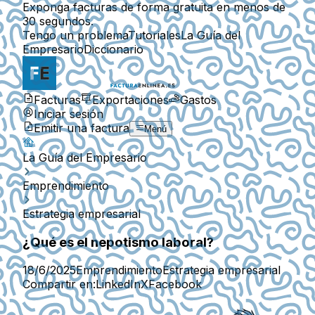
Exponga facturas de forma gratuita en menos de
30 segundos.
Tengo un problema
Tutoriales
La Guía del
Empresario
Diccionario
Facturas
Exportaciones
Gastos
Iniciar sesión
Emitir una factura
Menú
La Guía del Empresario
Emprendimiento
Estrategia empresarial
¿Qué es el nepotismo laboral?
18/6/2025
Emprendimiento
Estrategia empresarial
Compartir en:
LinkedIn
X
Facebook