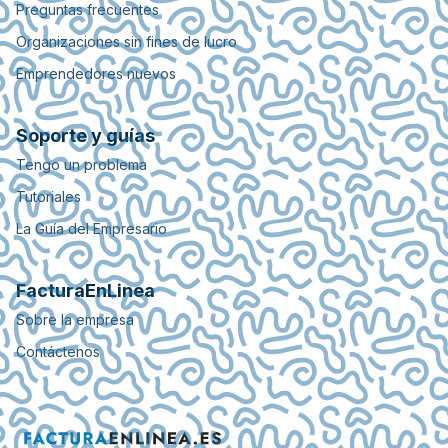
Preguntas frecuentes
Organizaciones sin fines de lucro
Emprendedores nuevos
Soporte y guías
Tengo un problema
Tutoriales
La Guía del Empresario
FacturaEnLinea
Sobre la empresa
Contáctenos