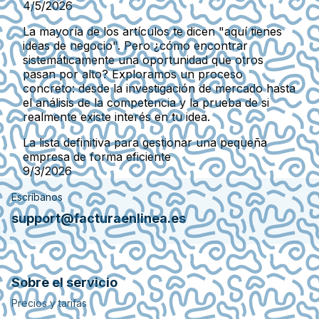
4/5/2026
La mayoría de los artículos te dicen "aquí tienes
ideas de negocio". Pero ¿cómo encontrar
sistemáticamente una oportunidad que otros
pasan por alto? Exploramos un proceso
concreto: desde la investigación de mercado hasta
el análisis de la competencia y la prueba de si
realmente existe interés en tu idea.
La lista definitiva para gestionar una pequeña
empresa de forma eficiente
9/3/2026
Escríbanos
support@facturaenlinea.es
Sobre el servicio
Precios y tarifas