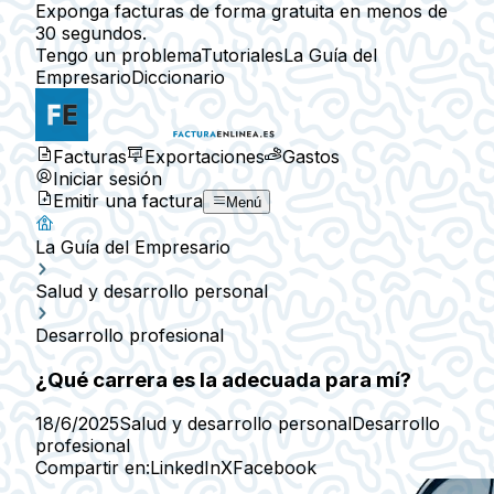
Exponga facturas de forma gratuita en menos de
30 segundos.
Tengo un problema
Tutoriales
La Guía del
Empresario
Diccionario
Facturas
Exportaciones
Gastos
Iniciar sesión
Emitir una factura
Menú
La Guía del Empresario
Salud y desarrollo personal
Desarrollo profesional
¿Qué carrera es la adecuada para mí?
18/6/2025
Salud y desarrollo personal
Desarrollo
profesional
Compartir en:
LinkedIn
X
Facebook