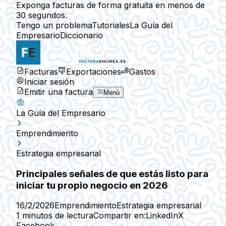
Exponga facturas de forma gratuita en menos de
30 segundos.
Tengo un problema
Tutoriales
La Guía del
Empresario
Diccionario
Facturas
Exportaciones
Gastos
Iniciar sesión
Emitir una factura
Menú
La Guía del Empresario
Emprendimiento
Estrategia empresarial
Principales señales de que estás listo para
iniciar tu propio negocio en 2026
16/2/2026
Emprendimiento
Estrategia empresarial
1 minutos de lectura
Compartir en:
LinkedIn
X
Facebook