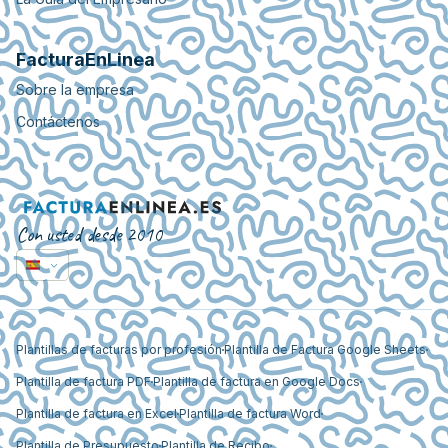
FacturaEnLinea
Sobre la empresa
Contáctenos
Con usted desde 2010
Plantillas de facturas por profesión
Plantilla de Factura Google Sheets
Plantilla de factura PDF
Plantilla de factura en Google Docs
Plantilla de factura en Excel
Plantilla de factura Word
Plantilla de Presupuesto
Plantilla de Recibo