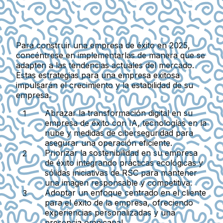
Para construir una empresa de éxito en 2025,
concéntrese en implementarlas de manera que se
adapten a las tendencias actuales del mercado.
Estas estrategias para una empresa exitosa
impulsarán el crecimiento y la estabilidad de su
empresa.
Abrazar la transformación digital en su
empresa de éxito
con IA, tecnologías en la
nube y medidas de ciberseguridad para
asegurar una operación eficiente.
Priorizar la sostenibilidad en su empresa
de éxito
integrando prácticas ecológicas y
sólidas iniciativas de RSC para mantener
una imagen responsable y competitiva.
Adoptar un enfoque centrado en el cliente
para el éxito de la empresa
, ofreciendo
experiencias personalizadas y una
presencia omnicanal.