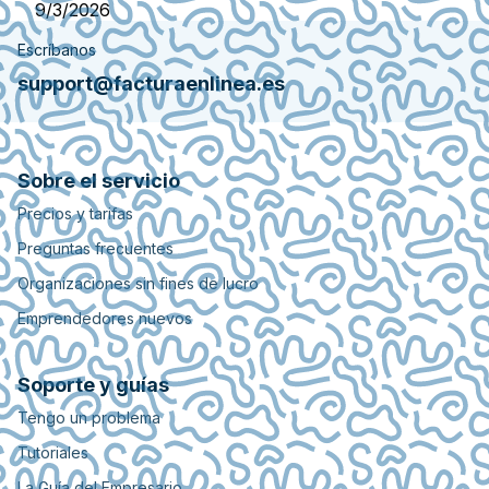
9/3/2026
Escríbanos
support@facturaenlinea.es
Sobre el servicio
Precios y tarifas
Preguntas frecuentes
Organizaciones sin fines de lucro
Emprendedores nuevos
Soporte y guías
Tengo un problema
Tutoriales
La Guía del Empresario