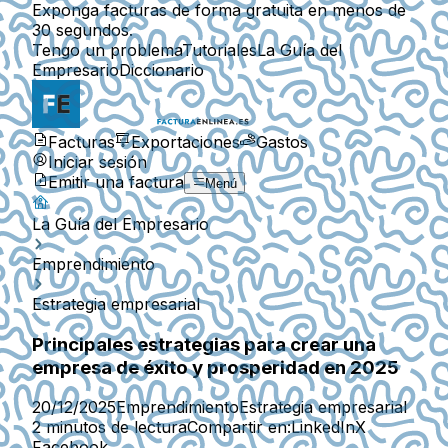
Exponga facturas de forma gratuita en menos de
30 segundos.
Tengo un problema
Tutoriales
La Guía del
Empresario
Diccionario
Facturas
Exportaciones
Gastos
Iniciar sesión
Emitir una factura
Menú
La Guía del Empresario
Emprendimiento
Estrategia empresarial
Principales estrategias para crear una
empresa de éxito y prosperidad en 2025
20/12/2025
Emprendimiento
Estrategia empresarial
2 minutos de lectura
Compartir en:
LinkedIn
X
Facebook