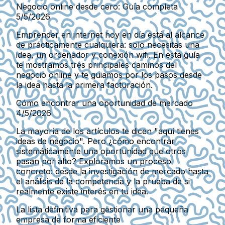
Negocio online desde cero: Guía completa
5/5/2026
Emprender en internet hoy en día está al alcance
de prácticamente cualquiera: solo necesitas una
idea, un ordenador y conexión wifi. En esta guía
te mostramos tres principales caminos del
negocio online y te guiamos por los pasos desde
la idea hasta la primera facturación.
Cómo encontrar una oportunidad de mercado
4/5/2026
La mayoría de los artículos te dicen "aquí tienes
ideas de negocio". Pero ¿cómo encontrar
sistemáticamente una oportunidad que otros
pasan por alto? Exploramos un proceso
concreto: desde la investigación de mercado hasta
el análisis de la competencia y la prueba de si
realmente existe interés en tu idea.
La lista definitiva para gestionar una pequeña
empresa de forma eficiente