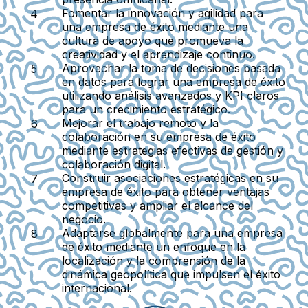
Fomentar la innovación y agilidad para
una empresa de éxito
mediante una
cultura de apoyo que promueva la
creatividad y el aprendizaje continuo.
Aprovechar la toma de decisiones basada
en datos para lograr una empresa de éxito
utilizando análisis avanzados y KPI claros
para un crecimiento estratégico.
Mejorar el trabajo remoto y la
colaboración en su empresa de éxito
mediante estrategias efectivas de gestión y
colaboración digital.
Construir asociaciones estratégicas en su
empresa de éxito
para obtener ventajas
competitivas y ampliar el alcance del
negocio.
Adaptarse globalmente para una empresa
de éxito
mediante un enfoque en la
localización y la comprensión de la
dinámica geopolítica que impulsen el éxito
internacional.