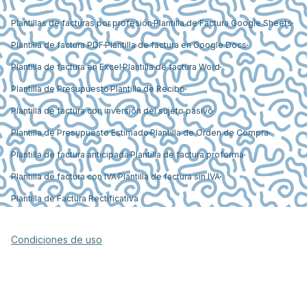
Plantillas de facturas por profesión
Plantilla de Factura Google Sheets
Plantilla de factura PDF
Plantilla de factura en Google Docs
Plantilla de factura en Excel
Plantilla de factura Word
Plantilla de Presupuesto
Plantilla de Recibo
Plantilla de factura con inversión del sujeto pasivo
Plantilla de Presupuesto Estimado
Plantilla de Orden de Compra
Plantilla de factura anticipada
Plantilla de factura proforma
Plantilla de factura con IVA
Plantilla de factura sin IVA
Plantilla de Factura Rectificativa
Condiciones de uso