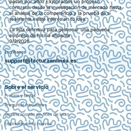
pasan por alto? Exploramos un proceso
concreto: desde la investigación de mercado hasta
el análisis de la competencia y la prueba de si
realmente existe interés en tu idea.
La lista definitiva para gestionar una pequeña
empresa de forma eficiente
9/3/2026
Escríbanos
support@facturaenlinea.es
Sobre el servicio
Precios y tarifas
Preguntas frecuentes
Organizaciones sin fines de lucro
Emprendedores nuevos