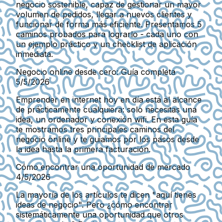
negocio sostenible, capaz de gestionar un mayor
volumen de pedidos, llegar a nuevos clientes y
funcionar de forma más eficiente. Presentamos 5
caminos probados para lograrlo - cada uno con
un ejemplo práctico y un checklist de aplicación
inmediata.
Negocio online desde cero: Guía completa
5/5/2026
Emprender en internet hoy en día está al alcance
de prácticamente cualquiera: solo necesitas una
idea, un ordenador y conexión wifi. En esta guía
te mostramos tres principales caminos del
negocio online y te guiamos por los pasos desde
la idea hasta la primera facturación.
Cómo encontrar una oportunidad de mercado
4/5/2026
La mayoría de los artículos te dicen "aquí tienes
ideas de negocio". Pero ¿cómo encontrar
sistemáticamente una oportunidad que otros