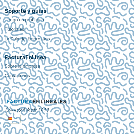
Soporte y guías
Tengo un problema
Tutoriales
La Guía del Empresario
FacturaEnLinea
Sobre la empresa
Contáctenos
Con usted desde 2010