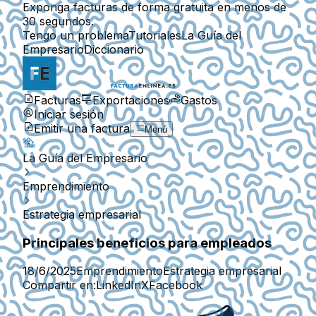
Exponga facturas de forma gratuita en menos de
30 segundos.
Tengo un problema
Tutoriales
La Guía del
Empresario
Diccionario
Facturas
Exportaciones
Gastos
Iniciar sesión
Emitir una factura
Menú
La Guía del Empresario
Emprendimiento
Estrategia empresarial
Principales beneficios para empleados
18/6/2025
Emprendimiento
Estrategia empresarial
Compartir en:
LinkedIn
X
Facebook