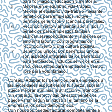
para formación, educación y mentoría.
Mejoras en el equilibrio vida-trabajo:
Mejorar el equilibrio vida-trabajo mediante
beneficios para empleados incluye
permisos generosos y licencias parentales.
Reconocimiento y ambiente laboral:
Los
beneficios para empleados también
abarcan el reconocimiento y la mejora del
ambiente laboral, con programas de
reconocimiento y una cultura positiva.
Beneficios únicos:
Los beneficios únicos
son aspectos integrales de los beneficios
para empleados, incluidos servicios en el
sitio, descuentos para empleados y tiempo
libre para voluntariado.
Consejo:
Adaptar los beneficios para empleados a
las necesidades específicas de tu fuerza laboral
puede mejorar aún más la atracción y retención.
Sin embargo, la efectividad de estos beneficios
puede variar según la industria, el tamaño de la
empresa y los datos demográficos.
Con nosotros puedes facturar completamente a