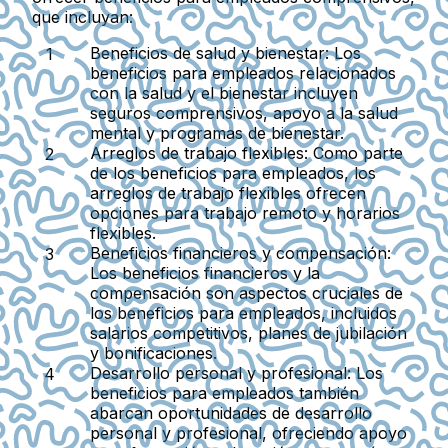
que incluyan:
Beneficios de salud y bienestar:
Los
beneficios para empleados relacionados
con la salud y el bienestar incluyen
seguros comprensivos, apoyo a la salud
mental y programas de bienestar.
Arreglos de trabajo flexibles:
Como parte
de los beneficios para empleados, los
arreglos de trabajo flexibles ofrecen
opciones para trabajo remoto y horarios
flexibles.
Beneficios financieros y compensación:
Los beneficios financieros y la
compensación son aspectos cruciales de
los beneficios para empleados, incluidos
salarios competitivos, planes de jubilación
y bonificaciones.
Desarrollo personal y profesional:
Los
beneficios para empleados también
abarcan oportunidades de desarrollo
personal y profesional, ofreciendo apoyo