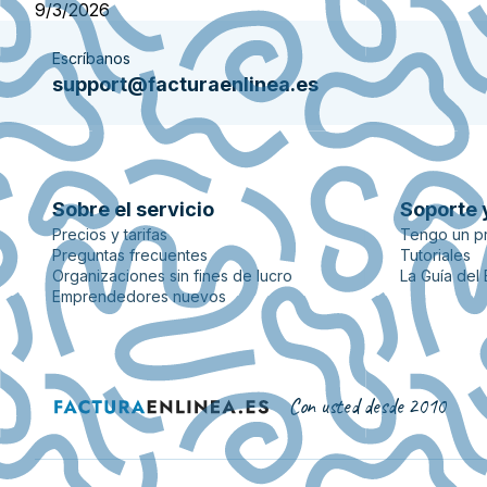
9/3/2026
Escríbanos
support@facturaenlinea.es
Sobre el servicio
Soporte 
Precios y tarifas
Tengo un p
Preguntas frecuentes
Tutoriales
Organizaciones sin fines de lucro
La Guía del
Emprendedores nuevos
Con usted desde 2010