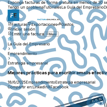
Exponga facturas de forma gratuita en menos de 30 s
Tengo un problema
Tutoriales
La Guía del Empresario
D
Facturas
Exportaciones
Gastos
Iniciar sesión
Emitir una factura
Menú
La Guía del Empresario
Emprendimiento
Estrategia empresarial
Mejores prácticas para escribir emails efecti
18/6/2025
Emprendimiento
Estrategia empresarial
Compartir en:
LinkedIn
X
Facebook