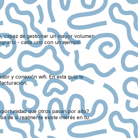
ble, capaz de gestionar un mayor volumen
lograrlo - cada uno con un ejemplo
dor y conexión wifi. En esta guía te
facturación.
 oportunidad que otros pasan por alto?
a de si realmente existe interés en tu