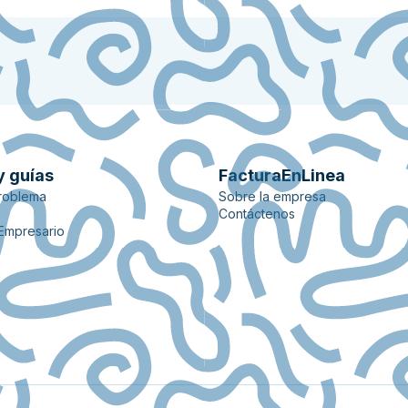
y guías
FacturaEnLinea
roblema
Sobre la empresa
Contáctenos
 Empresario