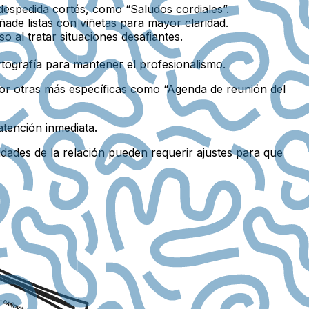
despedida cortés, como “Saludos cordiales”.
ñade listas con viñetas para mayor claridad.
o al tratar situaciones desafiantes.
.
rtografía para mantener el profesionalismo.
or otras más específicas como “Agenda de reunión del
atención inmediata.
ridades de la relación pueden requerir ajustes para que