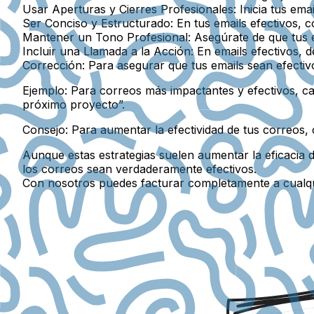
Usar Aperturas y Cierres Profesionales:
Inicia tus ema
Ser Conciso y Estructurado:
En tus emails efectivos, c
Mantener un Tono Profesional:
Asegúrate de que tus em
Incluir una Llamada a la Acción:
En emails efectivos, d
Corrección:
Para asegurar que tus emails sean efectivo
Ejemplo:
Para correos más impactantes y efectivos, ca
próximo proyecto”.
Consejo:
Para aumentar la efectividad de tus correos, c
Aunque estas estrategias suelen aumentar la eficacia d
los correos sean verdaderamente efectivos.
Con nosotros puedes facturar completamente a cualq