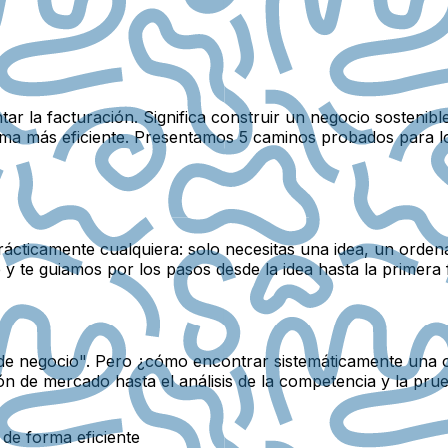
tar la facturación. Significa construir un negocio sosteni
forma más eficiente. Presentamos 5 caminos probados para 
ácticamente cualquiera: solo necesitas una idea, un ordena
y te guiamos por los pasos desde la idea hasta la primera 
as de negocio". Pero ¿cómo encontrar sistemáticamente una
 de mercado hasta el análisis de la competencia y la prueb
 de forma eficiente