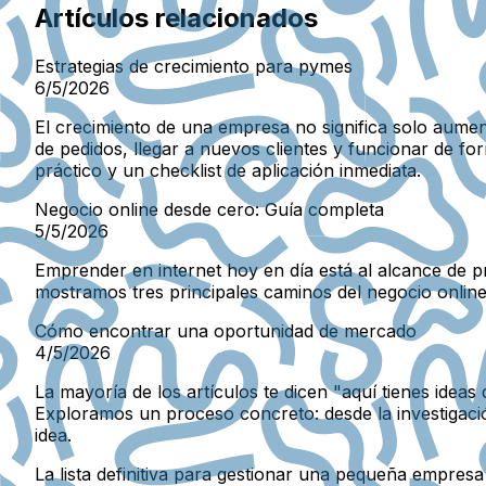
Artículos relacionados
Estrategias de crecimiento para pymes
6/5/2026
El crecimiento de una empresa no significa solo aumen
de pedidos, llegar a nuevos clientes y funcionar de 
práctico y un checklist de aplicación inmediata.
Negocio online desde cero: Guía completa
5/5/2026
Emprender en internet hoy en día está al alcance de pr
mostramos tres principales caminos del negocio online 
Cómo encontrar una oportunidad de mercado
4/5/2026
La mayoría de los artículos te dicen "aquí tienes ide
Exploramos un proceso concreto: desde la investigación
idea.
La lista definitiva para gestionar una pequeña empresa