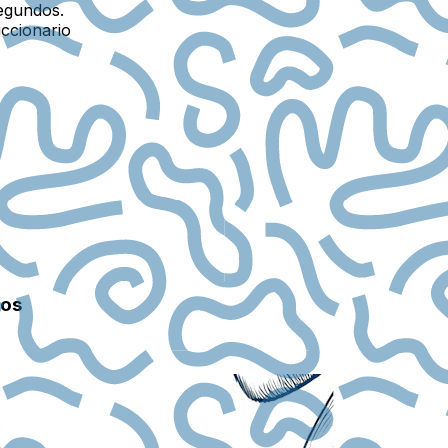
egundos.
iccionario
vos