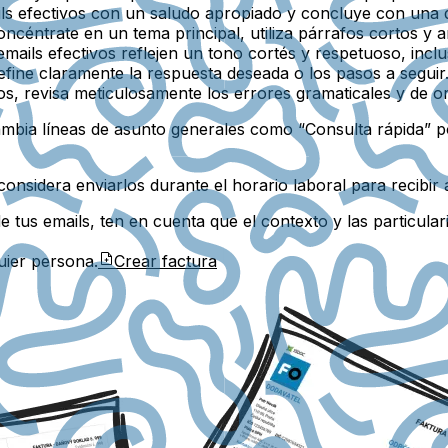
ils efectivos con un saludo apropiado y concluye con una 
oncéntrate en un tema principal, utiliza párrafos cortos y a
ails efectivos reflejen un tono cortés y respetuoso, inclus
efine claramente la respuesta deseada o los pasos a seguir
s, revisa meticulosamente los errores gramaticales y de o
mbia líneas de asunto generales como “Consulta rápida” p
onsidera enviarlos durante el horario laboral para recibir 
e tus emails, ten en cuenta que el contexto y las particula
uier persona.
Crear factura