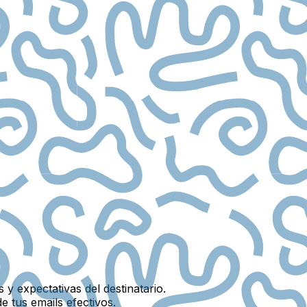
 y expectativas del destinatario.
e tus emails efectivos.