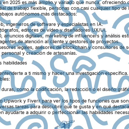
mos en 2025 es más amplio y variado que nunca, ofreciendo
al de trabajo flexible, personas con casi cualquier tipo d
trabajos autónomos más destacados:
 ingenieros de software y especialistas en IA.
otógrafos, editores de vídeo y diseñadores UX/UI.
anuncios digitales, marketing de influencers y análisis est
 agentes de atención al cliente y gestores de proyectos.
esores legales, asesores de blockchain y consultores de so
personal y creación de artesanías.
s habilidades
ntenderte a ti mismo y hacer una investigación específica.
bles:
es duras, como la codificación, la redacción o el diseño grá
o Upwork y Fiverr
para ver los tipos de funciones que son 
ersas tareas para descubrir qué te gusta y en qué destaca
 ayudarte a adquirir o perfeccionar las habilidades necesa