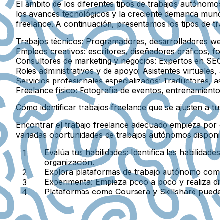
El ámbito de los diferentes tipos de trabajos autóno
los avances tecnológicos y la creciente demanda mundi
freelance. A continuación, presentamos los tipos de 
Trabajos técnicos:
Programadores, desarrolladores web,
Empleos creativos:
escritores, diseñadores gráficos, f
Consultores de marketing y negocios:
Expertos en SEO, 
Roles administrativos y de apoyo:
Asistentes virtuales,
Servicios profesionales especializados:
Traductores, as
Freelance físico:
Fotografía de eventos, entrenamiento 
Cómo identificar trabajos freelance que se ajusten a tu
Encontrar el trabajo freelance adecuado empieza por e
variadas oportunidades de trabajos autónomos disponi
Evalúa tus habilidades:
Identifica las habilidad
organización.
Explora plataformas de trabajo autónomo com
Experimenta:
Empieza poco a poco y realiza div
Plataformas como Coursera y Skillshare
pueden