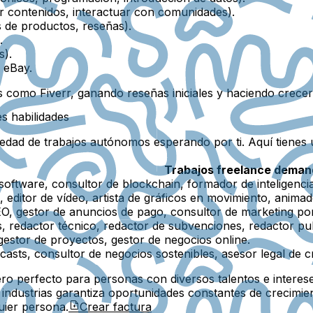
ar contenidos, interactuar con comunidades).
 de productos, reseñas).
.
s).
 eBay.
 como Fiverr, ganando reseñas iniciales y haciendo crecer 
s habilidades
riedad de trabajos autónomos esperando por ti. Aquí tiene
Trabajos freelance dema
software, consultor de blockchain, formador de inteligencia 
, editor de vídeo, artista de gráficos en movimiento, animad
EO, gestor de anuncios de pago, consultor de marketing por
, redactor técnico, redactor de subvenciones, redactor publ
 gestor de proyectos, gestor de negocios online.
asts, consultor de negocios sostenibles, asesor legal de 
ro perfecto para personas con diversos talentos e interes
 industrias garantiza oportunidades constantes de crecimie
uier persona.
Crear factura