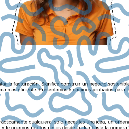
tar la facturación. Significa construir un negocio sosteni
forma más eficiente. Presentamos 5 caminos probados para 
ácticamente cualquiera: solo necesitas una idea, un ordena
y te guiamos por los pasos desde la idea hasta la primera 