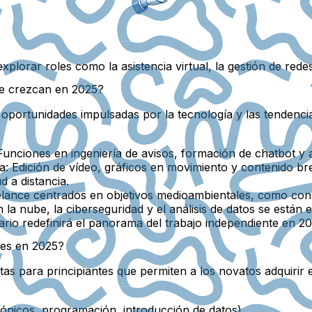
plorar roles como la asistencia virtual, la gestión de redes 
ue crezcan en 2025?
oportunidades impulsadas por la tecnología y las tendencia
unciones en ingeniería de avisos, formación de chatbot y au
a:
Edición de vídeo, gráficos en movimiento y contenido b
d a distancia.
lance centrados en objetivos medioambientales, como cons
la nube, la ciberseguridad y el análisis de datos se están
itario redefinirá el panorama del trabajo independiente en 
tes en 2025?
tas para principiantes que permiten a los novatos adquirir 
trónicos, programación, introducción de datos).