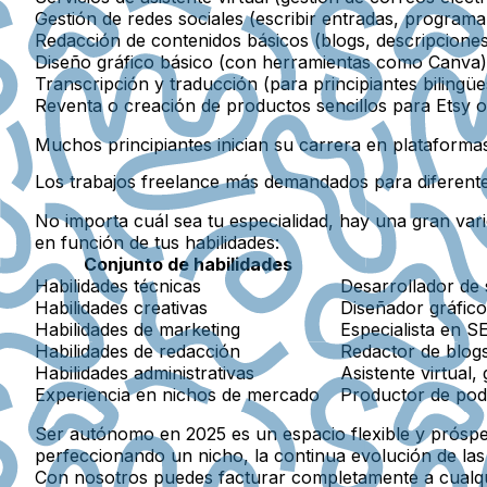
Gestión de redes sociales (escribir entradas, program
Redacción de contenidos básicos (blogs, descripciones
Diseño gráfico básico (con herramientas como Canva)
Transcripción y traducción (para principiantes bilingüe
Reventa o creación de productos sencillos para Etsy o
Muchos principiantes inician su carrera en plataformas
Los trabajos freelance más demandados para diferente
No importa cuál sea tu especialidad, hay una gran va
en función de tus habilidades:
Conjunto de habilidades
Habilidades técnicas
Desarrollador de 
Habilidades creativas
Diseñador gráfico
Habilidades de marketing
Especialista en S
Habilidades de redacción
Redactor de blogs
Habilidades administrativas
Asistente virtual,
Experiencia en nichos de mercado
Productor de podc
Ser autónomo en 2025 es un espacio flexible y próspe
perfeccionando un nicho, la continua evolución de las
Con nosotros puedes facturar completamente a cualq