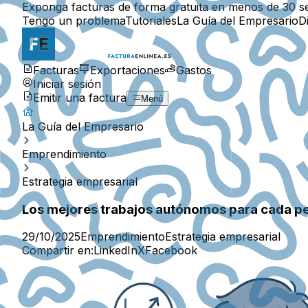
Exponga facturas de forma gratuita en menos de 30 s
Tengo un problema
Tutoriales
La Guía del Empresario
D
Facturas
Exportaciones
Gastos
Iniciar sesión
Emitir una factura
Menú
La Guía del Empresario
Emprendimiento
Estrategia empresarial
Los mejores trabajos autónomos para cada pe
29/10/2025
Emprendimiento
Estrategia empresarial
Compartir en:
LinkedIn
X
Facebook