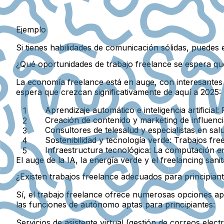
Ejemplo
Si tienes habilidades de comunicación sólidas, puedes ex
¿Qué oportunidades de trabajo freelance se espera q
La economía freelance está en auge, con interesantes 
espera que crezcan significativamente de aquí a 2025:
Aprendizaje automático e inteligencia artificial:
F
Creación de contenido y marketing de influenci
Consultores de telesalud y especialistas en salu
Sostenibilidad y tecnología verde:
Trabajos free
Infraestructura tecnológica:
La computación en 
El auge de la IA, la energía verde y el freelancing san
¿Existen trabajos freelance adecuados para principian
Sí, el trabajo freelance ofrece numerosas opciones ap
las funciones de autónomo aptas para principiantes:
Servicios de asistente virtual (gestión de correos elec