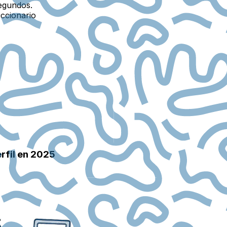
egundos.
iccionario
rfil en 2025