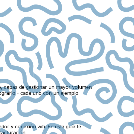
ble, capaz de gestionar un mayor volumen
lograrlo - cada uno con un ejemplo
dor y conexión wifi. En esta guía te
facturación.