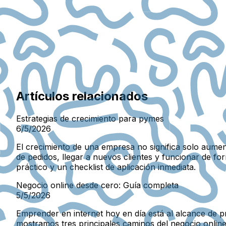
Artículos relacionados
Estrategias de crecimiento para pymes
6/5/2026
El crecimiento de una empresa no significa solo aumen
de pedidos, llegar a nuevos clientes y funcionar de 
práctico y un checklist de aplicación inmediata.
Negocio online desde cero: Guía completa
5/5/2026
Emprender en internet hoy en día está al alcance de pr
mostramos tres principales caminos del negocio online 