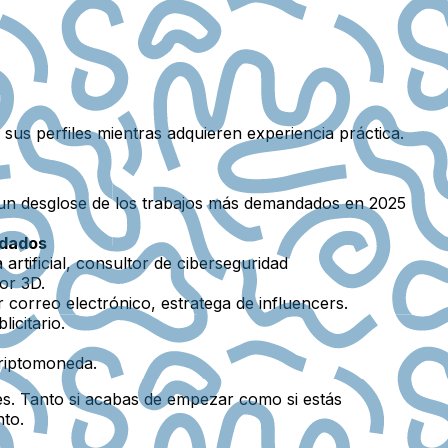
sus perfiles mientras adquieren experiencia práctica.
s un desglose de los trabajos más demandados en 2025
ndados
artificial, consultor de ciberseguridad
or 3D.
 correo electrónico, estratega de influencers.
icitario.
criptomoneda.
es. Tanto si acabas de empezar como si estás
nto.