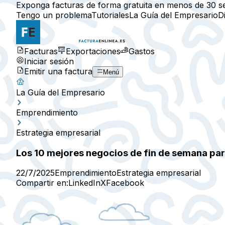
Exponga facturas de forma gratuita en menos de 30 s
Tengo un problema
Tutoriales
La Guía del Empresario
D
Facturas
Exportaciones
Gastos
Iniciar sesión
Emitir una factura
Menú
La Guía del Empresario
Emprendimiento
Estrategia empresarial
Los 10 mejores negocios de fin de semana par
22/7/2025
Emprendimiento
Estrategia empresarial
Compartir en:
LinkedIn
X
Facebook