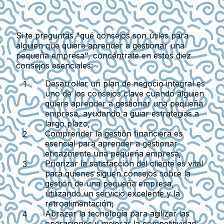
Si te preguntas "qué consejos son útiles para
alguien que quiere aprender a gestionar una
pequeña empresa", concéntrate en estos diez
consejos esenciales:
Desarrollar un plan de negocio integral
es
uno de los consejos clave cuando alguien
quiere aprender a gestionar una pequeña
empresa, ayudando a guiar estrategias a
largo plazo;
Comprender la gestión financiera
es
esencial para aprender a gestionar
eficazmente una pequeña empresa;
Priorizar la satisfacción del cliente
es vital
para quienes siguen consejos sobre la
gestión de una pequeña empresa,
utilizando un servicio excelente y la
retroalimentación;
Abrazar la tecnología
para agilizar las
operaciones y mejorar la competitividad;