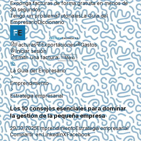
Exponga facturas de forma gratuita en menos de
30 segundos.
Tengo un problema
Tutoriales
La Guía del
Empresario
Diccionario
Facturas
Exportaciones
Gastos
Iniciar sesión
Emitir una factura
Menú
La Guía del Empresario
Emprendimiento
Estrategia empresarial
Los 10 consejos esenciales para dominar
la gestión de la pequeña empresa
29/10/2025
Emprendimiento
Estrategia empresarial
Compartir en:
LinkedIn
X
Facebook