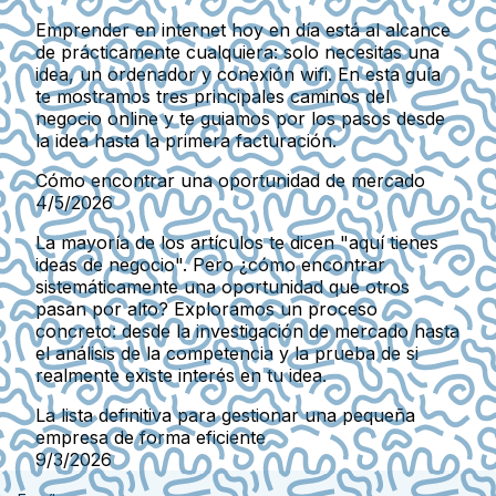
Emprender en internet hoy en día está al alcance
de prácticamente cualquiera: solo necesitas una
idea, un ordenador y conexión wifi. En esta guía
te mostramos tres principales caminos del
negocio online y te guiamos por los pasos desde
la idea hasta la primera facturación.
Cómo encontrar una oportunidad de mercado
4/5/2026
La mayoría de los artículos te dicen "aquí tienes
ideas de negocio". Pero ¿cómo encontrar
sistemáticamente una oportunidad que otros
pasan por alto? Exploramos un proceso
concreto: desde la investigación de mercado hasta
el análisis de la competencia y la prueba de si
realmente existe interés en tu idea.
La lista definitiva para gestionar una pequeña
empresa de forma eficiente
9/3/2026