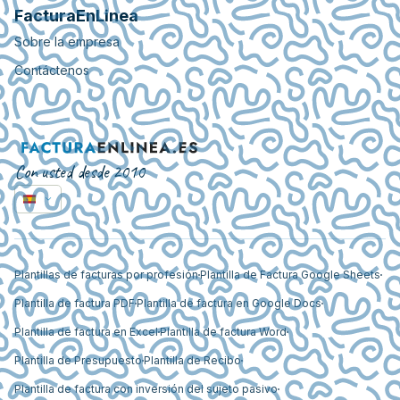
FacturaEnLinea
Sobre la empresa
Contáctenos
Con usted desde 2010
Plantillas de facturas por profesión
Plantilla de Factura Google Sheets
Plantilla de factura PDF
Plantilla de factura en Google Docs
Plantilla de factura en Excel
Plantilla de factura Word
Plantilla de Presupuesto
Plantilla de Recibo
Plantilla de factura con inversión del sujeto pasivo