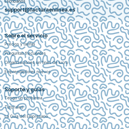
Escríbanos
support@facturaenlinea.es
Sobre el servicio
Precios y tarifas
Preguntas frecuentes
Organizaciones sin fines de lucro
Emprendedores nuevos
Soporte y guías
Tengo un problema
Tutoriales
La Guía del Empresario