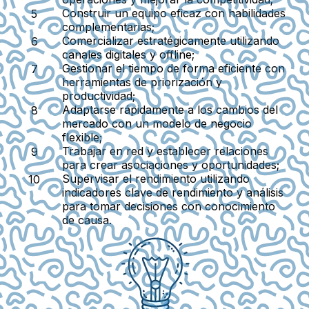
Construir un equipo eficaz
con habilidades
complementarias;
Comercializar estratégicamente
utilizando
canales digitales y offline;
Gestionar el tiempo de forma eficiente
con
herramientas de priorización y
productividad;
Adaptarse rápidamente
a los cambios del
mercado con un modelo de negocio
flexible;
Trabajar en red y establecer relaciones
para crear asociaciones y oportunidades;
Supervisar el rendimiento
utilizando
indicadores clave de rendimiento y análisis
para tomar decisiones con conocimiento
de causa.