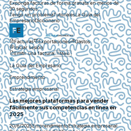
Exponga facturas de forma gratuita en menos de
30 segundos.
Tengo un problema
Tutoriales
La Guía del
Empresario
Diccionario
Facturas
Exportaciones
Gastos
Iniciar sesión
Emitir una factura
Menú
La Guía del Empresario
Emprendimiento
Estrategia empresarial
Las mejores plataformas para vender
fácilmente sus competencias en línea en
2025
20/6/2025
Emprendimiento
Estrategia empresarial