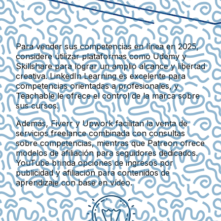
Para vender sus competencias en línea en 2025,
considere utilizar plataformas como
Udemy
y
Skillshare
para lograr un amplio alcance y libertad
creativa.
LinkedIn Learning
es excelente para
competencias orientadas a profesionales, y
Teachable
le ofrece el control de la marca sobre
sus cursos.
Además,
Fiverr
y
Upwork
facilitan la venta de
servicios freelance combinada con consultas
sobre competencias, mientras que
Patreon
ofrece
modelos de afiliación para seguidores dedicados.
YouTube
brinda opciones de ingresos por
publicidad y afiliación para contenidos de
aprendizaje con base en vídeo.