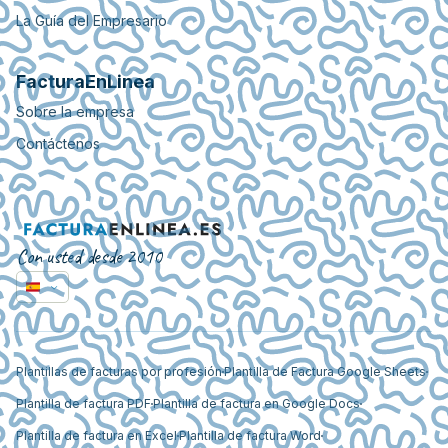
La Guía del Empresario
FacturaEnLinea
Sobre la empresa
Contáctenos
Con usted desde 2010
Plantillas de facturas por profesión
Plantilla de Factura Google Sheets
Plantilla de factura PDF
Plantilla de factura en Google Docs
Plantilla de factura en Excel
Plantilla de factura Word