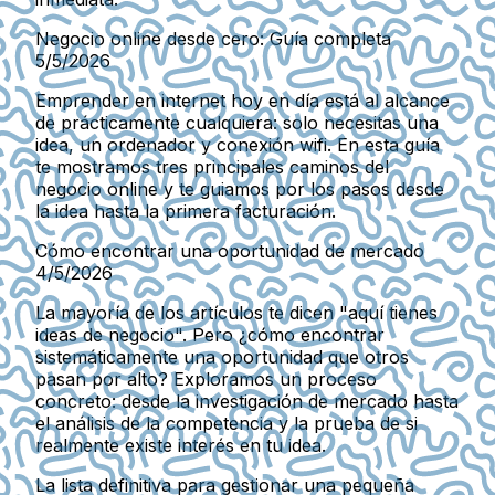
Negocio online desde cero: Guía completa
5/5/2026
Emprender en internet hoy en día está al alcance
de prácticamente cualquiera: solo necesitas una
idea, un ordenador y conexión wifi. En esta guía
te mostramos tres principales caminos del
negocio online y te guiamos por los pasos desde
la idea hasta la primera facturación.
Cómo encontrar una oportunidad de mercado
4/5/2026
La mayoría de los artículos te dicen "aquí tienes
ideas de negocio". Pero ¿cómo encontrar
sistemáticamente una oportunidad que otros
pasan por alto? Exploramos un proceso
concreto: desde la investigación de mercado hasta
el análisis de la competencia y la prueba de si
realmente existe interés en tu idea.
La lista definitiva para gestionar una pequeña