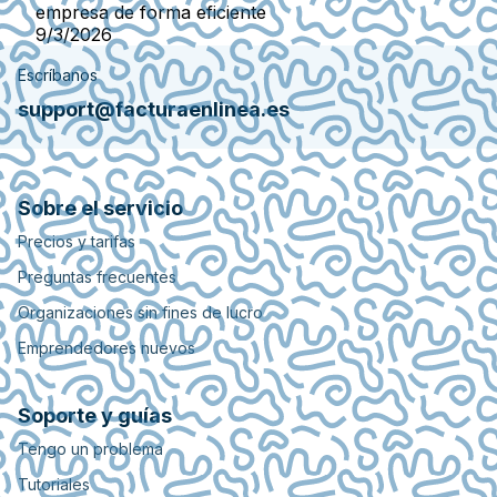
empresa de forma eficiente
9/3/2026
Escríbanos
support@facturaenlinea.es
Sobre el servicio
Precios y tarifas
Preguntas frecuentes
Organizaciones sin fines de lucro
Emprendedores nuevos
Soporte y guías
Tengo un problema
Tutoriales