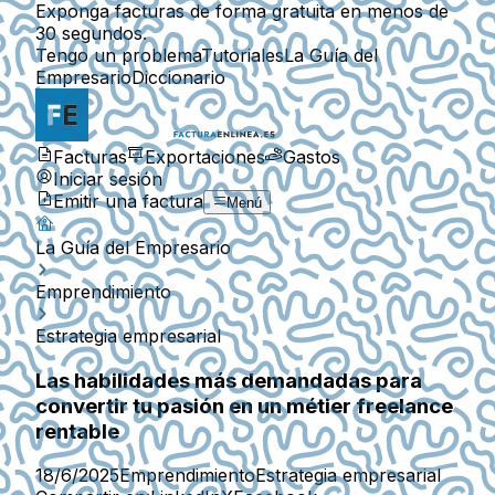
Exponga facturas de forma gratuita en menos de
30 segundos.
Tengo un problema
Tutoriales
La Guía del
Empresario
Diccionario
Facturas
Exportaciones
Gastos
Iniciar sesión
Emitir una factura
Menú
La Guía del Empresario
Emprendimiento
Estrategia empresarial
Las habilidades más demandadas para
convertir tu pasión en un métier freelance
rentable
18/6/2025
Emprendimiento
Estrategia empresarial