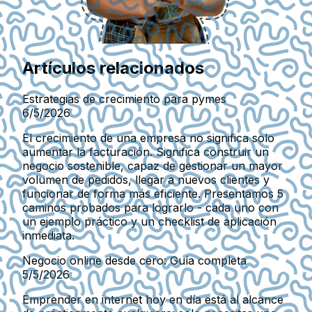
Artículos relacionados
Estrategias de crecimiento para pymes
6/5/2026
El crecimiento de una empresa no significa solo
aumentar la facturación. Significa construir un
negocio sostenible, capaz de gestionar un mayor
volumen de pedidos, llegar a nuevos clientes y
funcionar de forma más eficiente. Presentamos 5
caminos probados para lograrlo - cada uno con
un ejemplo práctico y un checklist de aplicación
inmediata.
Negocio online desde cero: Guía completa
5/5/2026
Emprender en internet hoy en día está al alcance