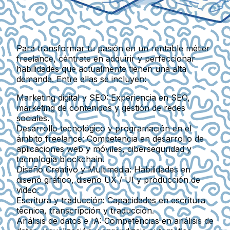
Para transformar tu pasión en un rentable métier
freelance, céntrate en adquirir y perfeccionar
habilidades que actualmente tienen una alta
demanda. Entre ellas se incluyen:
Marketing digital y SEO:
Experiencia en SEO,
marketing de contenidos y gestión de redes
sociales.
Desarrollo tecnológico y programación en el
ámbito freelance:
Competencia en desarrollo de
aplicaciones web y móviles, ciberseguridad y
tecnología blockchain.
Diseño Creativo y Multimedia:
Habilidades en
diseño gráfico, diseño UX / UI y producción de
video.
Escritura y traducción:
Capacidades en escritura
técnica, transcripción y traducción.
Análisis de datos e IA:
Competencias en análisis de