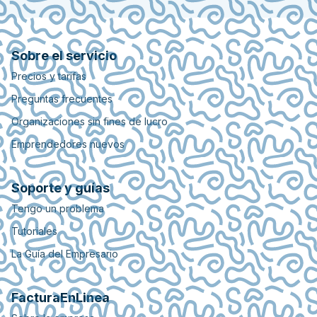
Sobre el servicio
Precios y tarifas
Preguntas frecuentes
Organizaciones sin fines de lucro
Emprendedores nuevos
Soporte y guías
Tengo un problema
Tutoriales
La Guía del Empresario
FacturaEnLinea