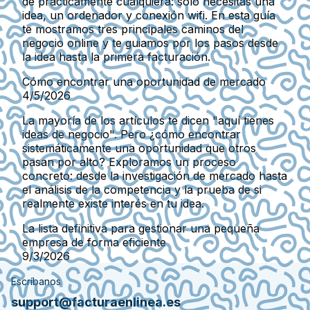
de prácticamente cualquiera: solo necesitas una
idea, un ordenador y conexión wifi. En esta guía
te mostramos tres principales caminos del
negocio online y te guiamos por los pasos desde
la idea hasta la primera facturación.
Cómo encontrar una oportunidad de mercado
4/5/2026
La mayoría de los artículos te dicen "aquí tienes
ideas de negocio". Pero ¿cómo encontrar
sistemáticamente una oportunidad que otros
pasan por alto? Exploramos un proceso
concreto: desde la investigación de mercado hasta
el análisis de la competencia y la prueba de si
realmente existe interés en tu idea.
La lista definitiva para gestionar una pequeña
empresa de forma eficiente
9/3/2026
Escríbanos
support@facturaenlinea.es