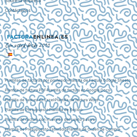
Sobre la empresa
Contáctenos
Con usted desde 2010
Plantillas de facturas por profesión
Plantilla de Factura Google Sheets
Plantilla de factura PDF
Plantilla de factura en Google Docs
Plantilla de factura en Excel
Plantilla de factura Word
Plantilla de Presupuesto
Plantilla de Recibo
Plantilla de factura con inversión del sujeto pasivo
Plantilla de Presupuesto Estimado
Plantilla de Orden de Compra