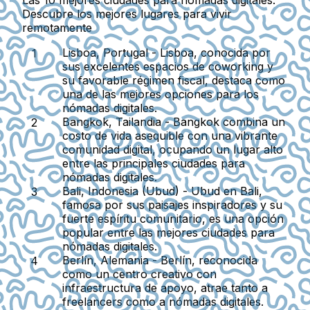
Las 10 mejores ciudades para nómadas digitales:
Descubre los mejores lugares para vivir
remotamente
Lisboa, Portugal
- Lisboa, conocida por
sus excelentes espacios de coworking y
su favorable régimen fiscal, destaca como
una de las mejores opciones para los
nómadas digitales.
Bangkok, Tailandia
- Bangkok combina un
costo de vida asequible con una vibrante
comunidad digital, ocupando un lugar alto
entre las principales ciudades para
nómadas digitales.
Bali, Indonesia (Ubud)
- Ubud en Bali,
famosa por sus paisajes inspiradores y su
fuerte espíritu comunitario, es una opción
popular entre las mejores ciudades para
nómadas digitales.
Berlín, Alemania
- Berlín, reconocida
como un centro creativo con
infraestructura de apoyo, atrae tanto a
freelancers como a nómadas digitales.