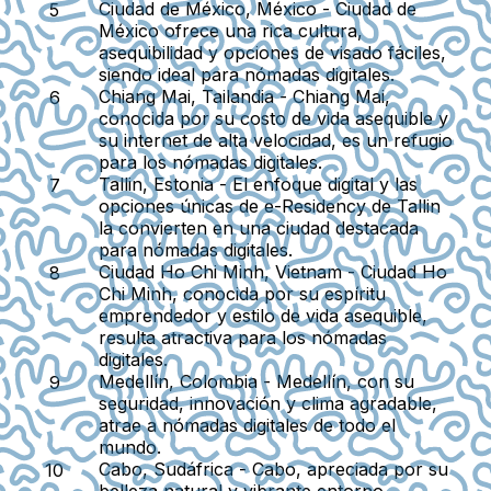
Ciudad de México, México
- Ciudad de
México ofrece una rica cultura,
asequibilidad y opciones de visado fáciles,
siendo ideal para nómadas digitales.
Chiang Mai, Tailandia
- Chiang Mai,
conocida por su costo de vida asequible y
su internet de alta velocidad, es un refugio
para los nómadas digitales.
Tallin, Estonia
- El enfoque digital y las
opciones únicas de e-Residency de Tallin
la convierten en una ciudad destacada
para nómadas digitales.
Ciudad Ho Chi Minh, Vietnam
- Ciudad Ho
Chi Minh, conocida por su espíritu
emprendedor y estilo de vida asequible,
resulta atractiva para los nómadas
digitales.
Medellín, Colombia
- Medellín, con su
seguridad, innovación y clima agradable,
atrae a nómadas digitales de todo el
mundo.
Cabo, Sudáfrica
- Cabo, apreciada por su