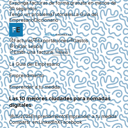
Exponga facturas de forma gratuita en menos de
30 segundos.
Tengo un problema
Tutoriales
La Guía del
Empresario
Diccionario
Facturas
Exportaciones
Gastos
Iniciar sesión
Emitir una factura
Menú
La Guía del Empresario
Emprendimiento
Emprender a tu medida
Las 10 mejores ciudades para nómadas
digitales
18/6/2025
Emprendimiento
Emprender a tu medida
Compartir en:
LinkedIn
X
Facebook