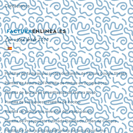
Contáctenos
Con usted desde 2010
Plantillas de facturas por profesión
Plantilla de Factura Google Sheets
Plantilla de factura PDF
Plantilla de factura en Google Docs
Plantilla de factura en Excel
Plantilla de factura Word
Plantilla de Presupuesto
Plantilla de Recibo
Plantilla de factura con inversión del sujeto pasivo
Plantilla de Presupuesto Estimado
Plantilla de Orden de Compra
Plantilla de factura anticipada
Plantilla de factura proforma