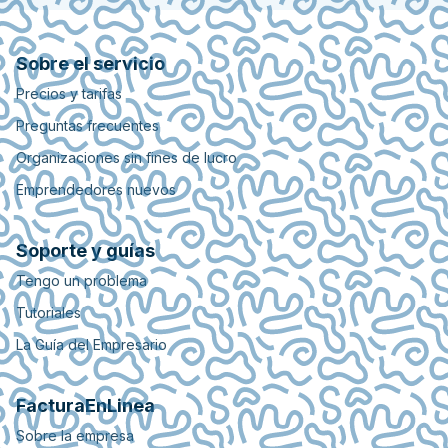
Sobre el servicio
Precios y tarifas
Preguntas frecuentes
Organizaciones sin fines de lucro
Emprendedores nuevos
Soporte y guías
Tengo un problema
Tutoriales
La Guía del Empresario
FacturaEnLinea
Sobre la empresa