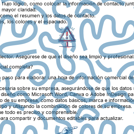
flujo lógico, como colocar la información de contacto junt
 mayor claridad.
 como el resumen y los datos de contacto.
s, los colores y el espaciado.
ector. Asegúrese de que el diseño sea limpio y profesional
cial completa?
a paso para elaborar una hoja de información comercial de
cesaria
sobre su empresa, asegurándose de que los datos 
 diseño como Microsoft Word, Canva o Adobe InDesign par
 de su empresa, como datos básicos, marca e información
ipo y utilizando la combinación de colores de su empresa.
e todo es preciso y comprensible.
ra compartir y documentos editables para actualizar.