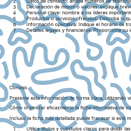
Datos de contacto:
añada números de teléfono, 
Declaración de misión o valores:
explique brev
Personal clave:
nombre a los líderes important
Productos o servicios ofrecidos:
Describa lo qu
Información operativa:
Indique el horario de tra
Detalles legales y financieros:
Proporcione su id
Consejo
Presente esta información de forma clara, utilizando vi
Cómo organizar eficazmente la ficha informativa de s
Incluso la ficha más detallada puede fracasar si está m
Utilice títulos y subtítulos claros
para dividir las