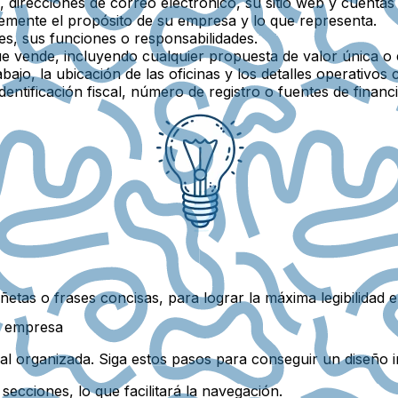
direcciones de correo electrónico, su sitio web y cuentas 
emente el propósito de su empresa y lo que representa.
es, sus funciones o responsabilidades.
e vende, incluyendo cualquier propuesta de valor única o 
bajo, la ubicación de las oficinas y los detalles operativos 
entificación fiscal, número de registro o fuentes de financi
ñetas o frases concisas, para lograr la máxima legibilidad 
u empresa
al organizada. Siga estos pasos para conseguir un diseño in
 secciones, lo que facilitará la navegación.