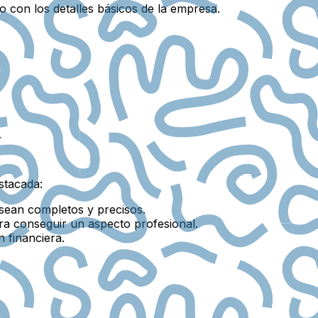
o con los detalles básicos de la empresa.
.
stacada:
sean completos y precisos.
a conseguir un aspecto profesional.
 financiera.