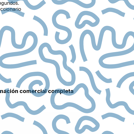
egundos.
iccionario
ormación comercial completa