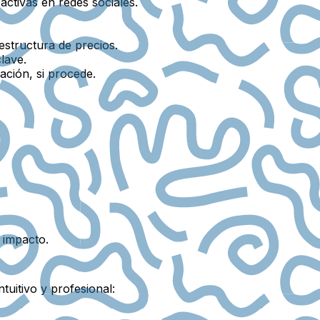
activas en redes sociales.
estructura de precios.
clave.
ación, si procede.
e impacto.
tuitivo y profesional: