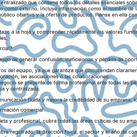
tralizado que contiene todos los detalles esenciales sobr
no como externo. Incluye información como el nombre de la
l público objetivo y la oferta de productos. Piense en ella 
tazo a la hoja y comprender rápidamente los valores funda
les.
cial?
iesgo de generar confusión, ineficiencias y pérdida de opo
bros del equipo, ya que garantiza que comprendan claramen
oración, las asociaciones o las colaboraciones.
egocio se presente de forma profesional ante todas las par
a y centralizada.
nicación fluida y mejora la credibilidad de su empresa, lo
ormación comercial
ta y profesional, cubra todas las áreas críticas de su emp
re registrado, la dirección física, el sector y el año de con