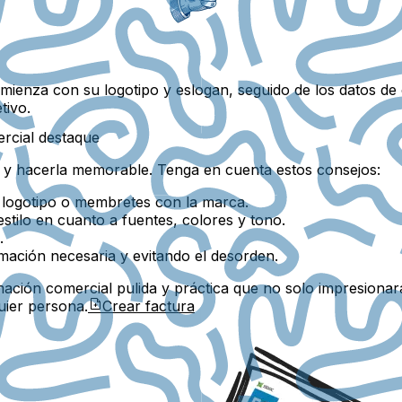
ienza con su logotipo y eslogan, seguido de los datos de
tivo.
ercial destaque
 y hacerla memorable. Tenga en cuenta estos consejos:
logotipo o membretes con la marca.
stilo en cuanto a fuentes, colores y tono.
.
ación necesaria y evitando el desorden.
rmación comercial pulida y práctica que no solo impresiona
uier persona.
Crear factura