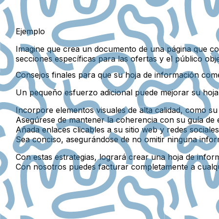
Ejemplo
Imagine que crea un documento de una página que com
secciones específicas para las ofertas y el público obje
Consejos finales para que su hoja de información com
Un pequeño esfuerzo adicional puede mejorar su hoja
Incorpore elementos visuales de alta calidad,
como su 
Asegúrese de mantener la coherencia
con su guía de e
Añada enlaces clicables
a su sitio web y redes sociales
Sea conciso,
asegurándose de no omitir ninguna inform
Con estas estrategias, logrará crear una hoja de info
Con nosotros puedes facturar completamente a cualq