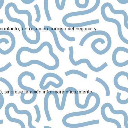
 contacto, un resumen conciso del negocio y
rá, sino que también informará eficazmente.