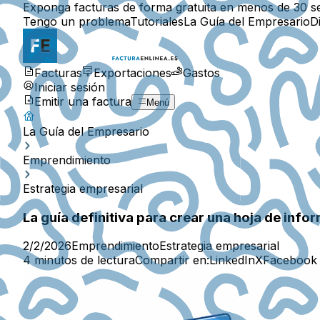
Exponga facturas de forma gratuita en menos de 30 s
Tengo un problema
Tutoriales
La Guía del Empresario
D
Facturas
Exportaciones
Gastos
Iniciar sesión
Emitir una factura
Menú
La Guía del Empresario
Emprendimiento
Estrategia empresarial
La guía definitiva para crear una hoja de inf
2/2/2026
Emprendimiento
Estrategia empresarial
4 minutos de lectura
Compartir en:
LinkedIn
X
Facebook