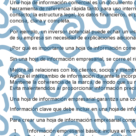
Una hoja de información comercial es un documento cen
herramienta de referencia rápida tanto para uso inter
contacto, la estructura legal, los datos financieros, e
concisa, clara y completa.
Por ejemplo, un inversor potencial puede echar un vis
de su empresa sin necesidad de explicaciones adiciona
¿Por qué es importante una hoja de información comer
Sin una hoja de información empresarial, se corre el r
Mejora las relaciones
con los clientes, socios y miem
Agiliza el intercambio de información
durante la incorp
Mantiene la coherencia de la marca
, de modo que su n
Evita malentendidos
al proporcionar información precis
Una hoja de información empresarial garantiza una comu
Información clave que debe incluir en una hoja de inf
Para crear una hoja de información empresarial comple
Información empresarial básica:
incluya el nomb