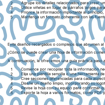
Agrupe los detalles relacionados
para crear un 
Utilice viñetas
en lugar de párrafos largos para
Priorice la información importante al principio
,
Mantenga un formato coherente
con las fuente
Evite diseños recargados o complejos que abrumen al l
¿Cómo se puede crear una hoja de información comer
A continuación, le ofrecemos una guía práctica paso 
Comience por recopilar toda la información ne
Elija una plantilla sencilla
o una herramienta de
Cree secciones diferenciadas
para cada aspecto
Diseñe un diseño limpio
, incorporando su logot
Revise la hoja con su equipo
para confirmar qu
Exporte la hoja a varios formatos
, como PDF pa