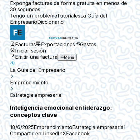
Exponga facturas de forma gratuita en menos de
30 segundos.
Tengo un problema
Tutoriales
La Guía del
Empresario
Diccionario
Facturas
Exportaciones
Gastos
Iniciar sesión
Emitir una factura
Menú
La Guía del Empresario
Emprendimiento
Estrategia empresarial
Inteligencia emocional en liderazgo:
conceptos clave
18/6/2025
Emprendimiento
Estrategia empresarial
Compartir en:
LinkedIn
X
Facebook