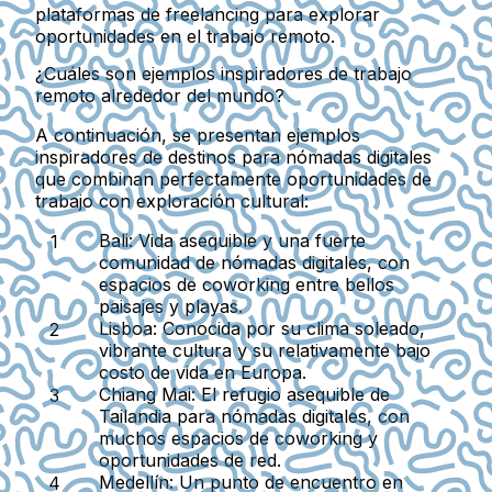
plataformas de freelancing para explorar
oportunidades en el trabajo remoto.
¿Cuáles son ejemplos inspiradores de trabajo
remoto alrededor del mundo?
A continuación, se presentan ejemplos
inspiradores de destinos para nómadas digitales
que combinan perfectamente oportunidades de
trabajo con exploración cultural:
Bali
: Vida asequible y una fuerte
comunidad de nómadas digitales, con
espacios de coworking entre bellos
paisajes y playas.
Lisboa
: Conocida por su clima soleado,
vibrante cultura y su relativamente bajo
costo de vida en Europa.
Chiang Mai
: El refugio asequible de
Tailandia para nómadas digitales, con
muchos espacios de coworking y
oportunidades de red.
Medellín
: Un punto de encuentro en