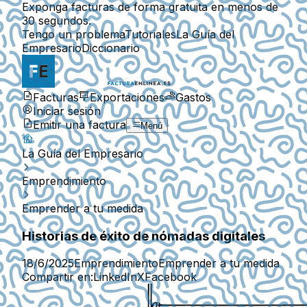
Exponga facturas de forma gratuita en menos de
30 segundos.
Tengo un problema
Tutoriales
La Guía del
Empresario
Diccionario
Facturas
Exportaciones
Gastos
Iniciar sesión
Emitir una factura
Menú
La Guía del Empresario
Emprendimiento
Emprender a tu medida
Historias de éxito de nómadas digitales
18/6/2025
Emprendimiento
Emprender a tu medida
Compartir en:
LinkedIn
X
Facebook