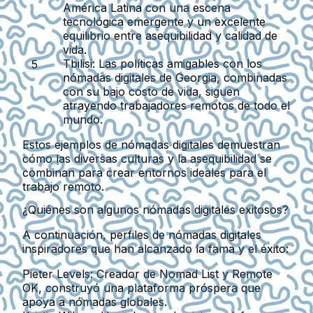
América Latina con una escena
tecnológica emergente y un excelente
equilibrio entre asequibilidad y calidad de
vida.
Tbilisi
: Las políticas amigables con los
nómadas digitales de Georgia, combinadas
con su bajo costo de vida, siguen
atrayendo trabajadores remotos de todo el
mundo.
Estos ejemplos de nómadas digitales demuestran
cómo las diversas culturas y la asequibilidad se
combinan para crear entornos ideales para el
trabajo remoto.
¿Quiénes son algunos nómadas digitales exitosos?
A continuación, perfiles de nómadas digitales
inspiradores que han alcanzado la fama y el éxito:
Pieter Levels
: Creador de
Nomad List
y
Remote
OK
, construyó una plataforma próspera que
apoya a nómadas globales.