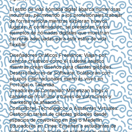
El estilo de vida nómada digital abarca numerosas
industrias, permitiendo a los profesionales trabajar
de forma remota mientras exploran nuevos
lugares. A continuación, se presentan varios
ejemplos de nómadas digitales que muestran
carreras adecuadas para este estilo de vida
flexible:
Diseñadores Gráficos Freelance
: Viajan por
centros creativos como el sudeste asiático
mientras crean diseños para clientes globales.
Desarrolladores de Software
: Colaboran con
equipos internacionales mientras viven en
Portugal o Tailandia.
Creadores de Contenido
: Monetizan blogs o
canales de YouTube a través de patrocinios y
marketing de afiliación.
Consultores Tecnológicos o Asistentes Virtuales
:
Gestionan tareas de clientes globales desde
espacios de coworking en Bali o Medellín.
Educadores en Línea
: Enseñan a estudiantes de
todo el mundo a través de plataformas como