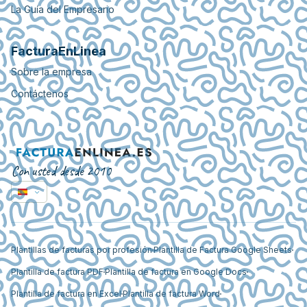
La Guía del Empresario
FacturaEnLinea
Sobre la empresa
Contáctenos
Con usted desde 2010
Plantillas de facturas por profesión
Plantilla de Factura Google Sheets
Plantilla de factura PDF
Plantilla de factura en Google Docs
Plantilla de factura en Excel
Plantilla de factura Word