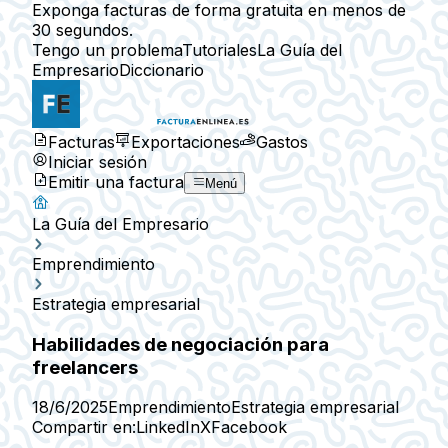
Exponga facturas de forma gratuita en menos de
30 segundos.
Tengo un problema
Tutoriales
La Guía del
Empresario
Diccionario
Facturas
Exportaciones
Gastos
Iniciar sesión
Emitir una factura
Menú
La Guía del Empresario
Emprendimiento
Estrategia empresarial
Habilidades de negociación para
freelancers
18/6/2025
Emprendimiento
Estrategia empresarial
Compartir en:
LinkedIn
X
Facebook