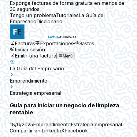
Exponga facturas de forma gratuita en menos de
30 segundos.
Tengo un problema
Tutoriales
La Guía del
Empresario
Diccionario
Facturas
Exportaciones
Gastos
Iniciar sesión
Emitir una factura
Menú
La Guía del Empresario
Emprendimiento
Estrategia empresarial
Guía para iniciar un negocio de limpieza
rentable
18/6/2025
Emprendimiento
Estrategia empresarial
Compartir en:
LinkedIn
X
Facebook