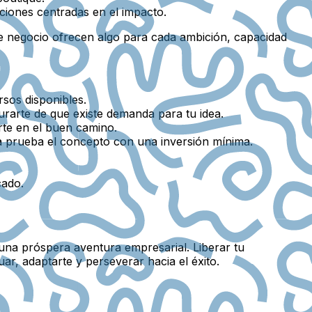
ciones centradas en el impacto.
e negocio ofrecen algo para cada ambición, capacidad
rsos disponibles.
urarte de que existe demanda para tu idea.
rte en el buen camino.
 prueba el concepto con una inversión mínima.
cado.
una próspera aventura empresarial. Liberar tu
ar, adaptarte y perseverar hacia el éxito.