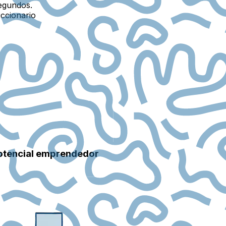
egundos.
iccionario
potencial emprendedor