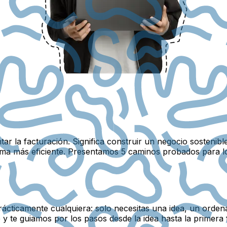
tar la facturación. Significa construir un negocio sosteni
forma más eficiente. Presentamos 5 caminos probados para 
ácticamente cualquiera: solo necesitas una idea, un ordena
y te guiamos por los pasos desde la idea hasta la primera 