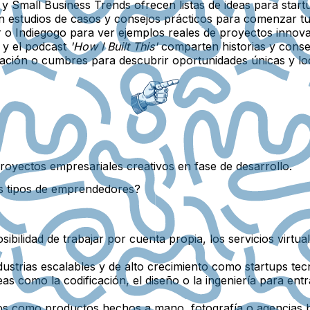
y Small Business Trends ofrecen listas de ideas para star
 estudios de casos y consejos prácticos para comenzar tu
er o Indiegogo para ver ejemplos reales de proyectos innov
 y el podcast
'How I Built This'
comparten historias y conse
ración o cumbres para descubrir oportunidades únicas y loc
oyectos empresariales creativos en fase de desarrollo.
os tipos de emprendedores?
sibilidad de trabajar por cuenta propia, los servicios virtu
ustrias escalables y de alto crecimiento como startups te
eas como la codificación, el diseño o la ingeniería para entr
os como productos hechos a mano, fotografía o agencias b