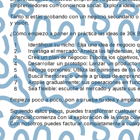
Emprendedores con conciencia social:
Explora ideas i
Tanto si estás probando con un negocio secundario o 
y visión.
¿Cómo empiezo a poner en práctica las ideas de 30k B
Identifique su nicho:
Elija una idea de negocio q
Investiga el mercado:
Analiza las tendencias, l
Crea un plan de negocio:
Esboza los objetivos,
Desarrollar un prototipo:
Lanzar un producto m
Recoge opiniones:
Utiliza las opiniones de los 
Busca mentores:
o únete a grupos de emprende
Amplíe gradualmente:
sus operaciones en func
Sea flexible:
escuche al mercado y ajuste sus e
Empieza poco a poco, pon a prueba tu idea y amplíal
Siguiendo estos pasos, puedes transformar cualquier 
potencial comienza con la exploración de la vasta cole
Con nosotros puedes facturar completamente a cualq