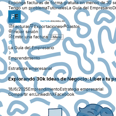
Exponga facturas de forma gratuita en menos de 30 s
Tengo un problema
Tutoriales
La Guía del Empresario
D
Facturas
Exportaciones
Gastos
Iniciar sesión
Emitir una factura
Menú
La Guía del Empresario
Emprendimiento
Estrategia empresarial
Explorando 30k Ideas de Negocio: Libera tu 
18/6/2025
Emprendimiento
Estrategia empresarial
Compartir en:
LinkedIn
X
Facebook