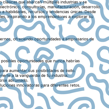
clásicas que abarcan múltiples industrias y se
lectrónico, consultorías, manufacturación, desarrollo
s a habilidades, recursos y tendencias únicas. Desde
les, inspirando a los emprendedores a explorar su
dernos, ofreciendo oportunidades a empresarios de
e posibles oportunidades que nunca habrías
para aumentar sus posibilidades de éxito.
rte a la vanguardia de tu industria.
ntirse abrumado.
luciones innovadoras para diferentes retos.