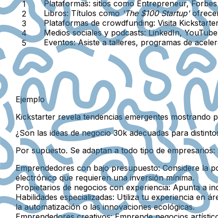
Plataformas:
sitios como Entrepreneur, Forbes 
Libros:
Títulos como
'The $100 Startup'
ofrecen
Plataformas de crowdfunding:
Visita Kickstart
Medios sociales y podcasts:
LinkedIn, YouTube
Eventos:
Asiste a talleres, programas de acele
Ejemplo
Kickstarter revela tendencias emergentes mostrando pr
¿Son las ideas de negocio 30k adecuadas para distint
Por supuesto. Se adaptan a todo tipo de empresarios:
Emprendedores con bajo presupuesto:
Considere la po
electrónico que requieren una inversión mínima.
Propietarios de negocios con experiencia:
Apunta a ind
Habilidades especializadas:
Utiliza tu experiencia en ár
la automatización o las innovaciones ecológicas.
Emprendedores creativos:
Emprende negocios artístic