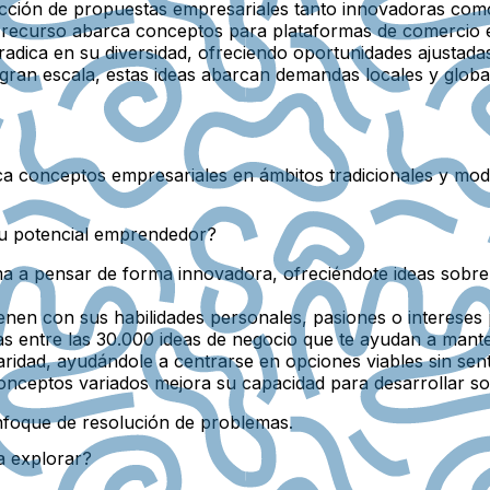
cción de propuestas empresariales tanto innovadoras como 
so recurso abarca conceptos para plataformas de comercio e
 radica en su diversidad, ofreciendo oportunidades ajustada
gran escala, estas ideas abarcan demandas locales y globa
ca conceptos empresariales en ámbitos tradicionales y mo
su potencial emprendedor?
ma a pensar de forma innovadora, ofreciéndote ideas sobr
nen con sus habilidades personales, pasiones o intereses 
entre las 30.000 ideas de negocio que te ayudan a mantene
laridad, ayudándole a centrarse en opciones viables sin se
onceptos variados mejora su capacidad para desarrollar so
enfoque de resolución de problemas.
a explorar?