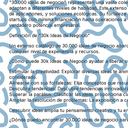
"30.000 ideas de negocio" representan una vasta cole
adaptan a diferentes niveles de habilidad. Este exten
de aplicaciones, y soluciones ecológicas. Su fortaleza
startups con mínima financiación hasta operaciones a 
verdadero potencial empresarial.
Definición de "30k Ideas de Negocio"
Un extenso catálogo de 30.000 ideas de negocio abar
cualquier nivel de experiencia y recursos.
¿Cómo puede 30k Ideas de Negocio ayudar a liberar 
Estimular la creatividad:
Explorar diversas ideas te ani
considerado.
Alinearse con sus fortalezas:
Elija conceptos que resue
Descubra tendencias:
Descubre tendencias innovadoras 
Superar la parálisis:
Clasificar las ideas proporciona c
Ampliar la resolución de problemas:
La exposición a c
Descubrir ideas amplía tu pensamiento creativo y tu 
¿Dónde puedo encontrar 30.000 ideas de negocio par