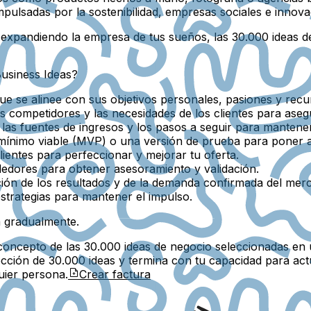
mpulsadas por la sostenibilidad, empresas sociales e innova
expandiendo la empresa de tus sueños, las 30.000 ideas d
usiness Ideas?
ue se alinee con sus objetivos personales, pasiones y recu
os competidores y las necesidades de los clientes para aseg
 las fuentes de ingresos y los pasos a seguir para mantene
ínimo viable (MVP) o una versión de prueba para poner a
clientes para perfeccionar y mejorar tu oferta.
dores para obtener asesoramiento y validación.
ión de los resultados y de la demanda confirmada del mer
strategias para mantener el impulso.
a gradualmente.
concepto de las 30.000 ideas de negocio seleccionadas en 
cción de 30.000 ideas y termina con tu capacidad para actu
uier persona.
Crear factura