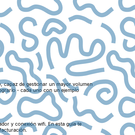
ble, capaz de gestionar un mayor volumen
lograrlo - cada uno con un ejemplo
dor y conexión wifi. En esta guía te
facturación.