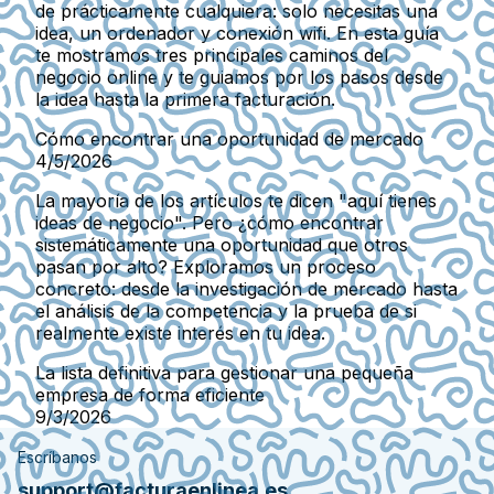
de prácticamente cualquiera: solo necesitas una
idea, un ordenador y conexión wifi. En esta guía
te mostramos tres principales caminos del
negocio online y te guiamos por los pasos desde
la idea hasta la primera facturación.
Cómo encontrar una oportunidad de mercado
4/5/2026
La mayoría de los artículos te dicen "aquí tienes
ideas de negocio". Pero ¿cómo encontrar
sistemáticamente una oportunidad que otros
pasan por alto? Exploramos un proceso
concreto: desde la investigación de mercado hasta
el análisis de la competencia y la prueba de si
realmente existe interés en tu idea.
La lista definitiva para gestionar una pequeña
empresa de forma eficiente
9/3/2026
Escríbanos
support@facturaenlinea.es