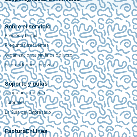
Sobre el servicio
Precios y tarifas
Preguntas frecuentes
Organizaciones sin fines de lucro
Emprendedores nuevos
Soporte y guías
Tengo un problema
Tutoriales
La Guía del Empresario
FacturaEnLinea