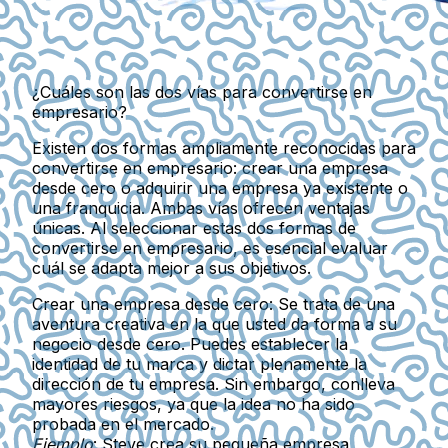
¿Cuáles son las dos vías para convertirse en
empresario?
Existen dos formas ampliamente reconocidas para
convertirse en empresario: crear una empresa
desde cero o adquirir una empresa ya existente o
una franquicia. Ambas vías ofrecen ventajas
únicas. Al seleccionar estas dos formas de
convertirse en empresario, es esencial evaluar
cuál se adapta mejor a sus objetivos.
Crear una empresa desde cero
: Se trata de una
aventura creativa en la que usted da forma a su
negocio desde cero. Puedes establecer la
identidad de tu marca y dictar plenamente la
dirección de tu empresa. Sin embargo, conlleva
mayores riesgos, ya que la idea no ha sido
probada en el mercado.
Ejemplo
: Steve crea su pequeña empresa