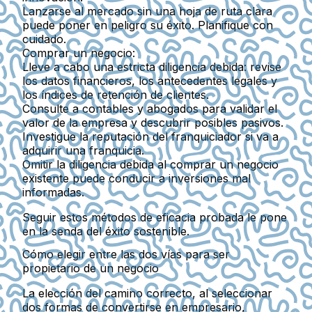
Lanzarse al mercado sin una hoja de ruta clara
puede poner en peligro su éxito. Planifique con
cuidado.
Comprar un negocio
:
Lleve a cabo una estricta diligencia debida: revise
los datos financieros, los antecedentes legales y
los índices de retención de clientes.
Consulte a contables y abogados para validar el
valor de la empresa y descubrir posibles pasivos.
Investigue la reputación del franquiciador si va a
adquirir una franquicia.
Omitir la diligencia debida al comprar un negocio
existente puede conducir a inversiones mal
informadas.
Seguir estos métodos de eficacia probada le pone
en la senda del éxito sostenible.
Cómo elegir entre las dos vías para ser
propietario de un negocio
La elección del camino correcto, al seleccionar
dos formas de convertirse en empresario,