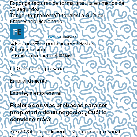
Exponga facturas de forma gratuita en menos de
30 segundos.
Tengo un problema
Tutoriales
La Guía del
Empresario
Diccionario
Facturas
Exportaciones
Gastos
Iniciar sesión
Emitir una factura
Menú
La Guía del Empresario
Emprendimiento
Estrategia empresarial
Explora dos vías probadas para ser
propietario de un negocio: ¿Cuál le
conviene más?
7/7/2025
Emprendimiento
Estrategia empresarial