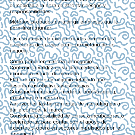
comodidad a la hora de afrontar riesgos y
responsabilidades.
Métodos probados para dirigir empresas que le
permitirán triunfar
Las estrategias de éxito probadas eliminan las
conjeturas de su viaje como propietario de un
negocio.
Cómo poner en marcha un negocio
:
Confirme la validez de su idea mediante un
minucioso estudio de mercado.
Elabora un plan de negocio detallado que
describa tus objetivos y estrategias.
Consigue financiación mediante bootstrapping,
préstamos o inversores.
Aprovechar las herramientas de marketing para
dar a conocer la marca.
Considere la posibilidad de unirse a incubadoras o
aceleradoras para contar con el apoyo de
expertos si opera en sectores impulsados por la
innovación.