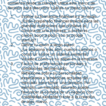
comienza desde la claridad: utilice este marco de
decisión para descubrir cuál es su mejor opción:
Evalúe su tolerancia financiera y al riesgo
:
¿Estás preparado financieramente para las
grandes inversiones que conlleva la
compra de una empresa, o prefieres
crecer poco a poco con tu propia
startup?
Define tu visión a largo plazo
:
¿Le apasiona más abrir nuevos caminos o
construir sobre un sistema existente?
Visualice cómo ve su papel en la empresa.
Factor de preferencias personales y
condiciones del mercado
:
Reflexione sobre su personalidad,
experiencia y tendencias actuales del
mercado para tomar una decisión. Por
ejemplo, un mercado saturado puede
favorecer la compra de un negocio con
credibilidad existente frente a la creación
de algo nuevo.