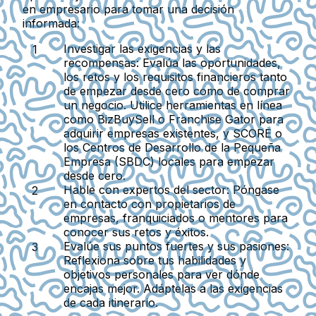
en empresario para tomar una decisión
informada:
Investigar las exigencias y las
recompensas
: Evalúa las oportunidades,
los retos y los requisitos financieros tanto
de empezar desde cero como de comprar
un negocio. Utilice herramientas en línea
como BizBuySell o Franchise Gator para
adquirir empresas existentes, y SCORE o
los Centros de Desarrollo de la Pequeña
Empresa (SBDC) locales para empezar
desde cero.
Hable con expertos del sector
: Póngase
en contacto con propietarios de
empresas, franquiciados o mentores para
conocer sus retos y éxitos.
Evalúe sus puntos fuertes y sus pasiones
:
Reflexiona sobre tus habilidades y
objetivos personales para ver dónde
encajas mejor. Adáptelas a las exigencias
de cada itinerario.