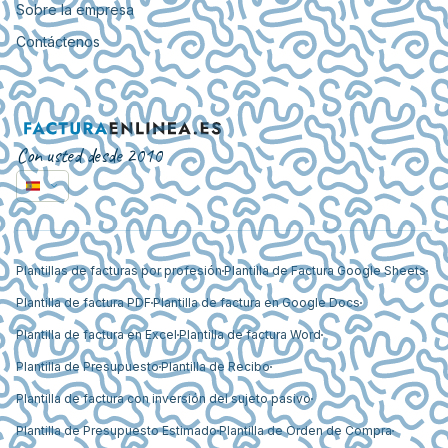
Sobre la empresa
Contáctenos
Con usted desde 2010
Plantillas de facturas por profesión
Plantilla de Factura Google Sheets
Plantilla de factura PDF
Plantilla de factura en Google Docs
Plantilla de factura en Excel
Plantilla de factura Word
Plantilla de Presupuesto
Plantilla de Recibo
Plantilla de factura con inversión del sujeto pasivo
Plantilla de Presupuesto Estimado
Plantilla de Orden de Compra