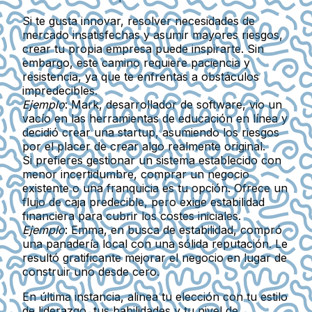
Si te gusta innovar, resolver necesidades de
mercado insatisfechas y asumir mayores riesgos,
crear tu propia empresa puede inspirarte. Sin
embargo, este camino requiere paciencia y
resistencia, ya que te enfrentas a obstáculos
impredecibles.
Ejemplo
: Mark, desarrollador de software, vio un
vacío en las herramientas de educación en línea y
decidió crear una startup, asumiendo los riesgos
por el placer de crear algo realmente original.
Si prefieres gestionar un sistema establecido con
menor incertidumbre, comprar un negocio
existente o una franquicia es tu opción. Ofrece un
flujo de caja predecible, pero exige estabilidad
financiera para cubrir los costes iniciales.
Ejemplo
: Emma, en busca de estabilidad, compró
una panadería local con una sólida reputación. Le
resultó gratificante mejorar el negocio en lugar de
construir uno desde cero.
En última instancia, alinea tu elección con tu estilo
de liderazgo, tus habilidades y tu nivel de