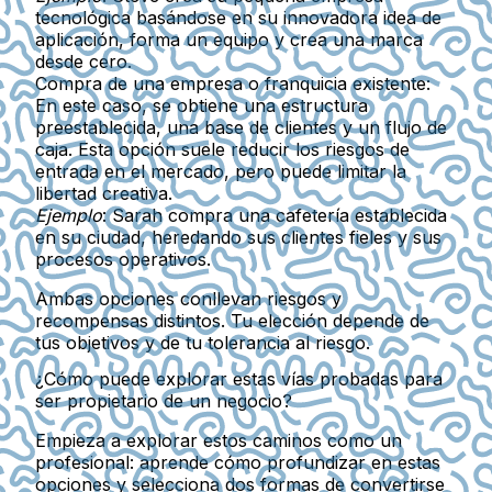
tecnológica basándose en su innovadora idea de
aplicación, forma un equipo y crea una marca
desde cero.
Compra de una empresa o franquicia existente
:
En este caso, se obtiene una estructura
preestablecida, una base de clientes y un flujo de
caja. Esta opción suele reducir los riesgos de
entrada en el mercado, pero puede limitar la
libertad creativa.
Ejemplo
: Sarah compra una cafetería establecida
en su ciudad, heredando sus clientes fieles y sus
procesos operativos.
Ambas opciones conllevan riesgos y
recompensas distintos. Tu elección depende de
tus objetivos y de tu tolerancia al riesgo.
¿Cómo puede explorar estas vías probadas para
ser propietario de un negocio?
Empieza a explorar estos caminos como un
profesional: aprende cómo profundizar en estas
opciones y selecciona dos formas de convertirse